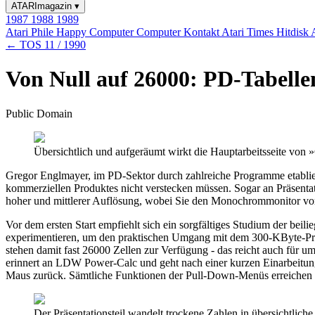
ATARImagazin
▾
1987
1988
1989
Atari Phile
Happy Computer
Computer Kontakt
Atari Times
Hitdisk
← TOS 11 / 1990
Von Null auf 26000: PD-Tabell
Public Domain
Übersichtlich und aufgeräumt wirkt die Hauptarbeitsseite vo
Gregor Englmayer, im PD-Sektor durch zahlreiche Programme etabliert
kommerziellen Produktes nicht verstecken müssen. Sogar an Präsent
hoher und mittlerer Auflösung, wobei Sie den Monochrommonitor vor
Vor dem ersten Start empfiehlt sich ein sorgfältiges Studium der b
experimentieren, um den praktischen Umgang mit dem 300-KByte-Pro
stehen damit fast 26000 Zellen zur Verfügung - das reicht auch für 
erinnert an LDW Power-Calc und geht nach einer kurzen Einarbeitungs
Maus zurück. Sämtliche Funktionen der Pull-Down-Menüs erreichen Si
Der Präsentationsteil wandelt trockene Zahlen in übersichtliche