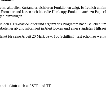
le im aktuellen Zustand erreichbaren Funktionen zeigt. Erfreulich umfang
er Form dar und lassen sich über die Hardcopy-Funktion auch zu Papie
gen hinzufügen.
ext in den GFA-Basic-Editor und ergänzt das Programm nach Belieben 
gabefehler ab und informiert in Alert-Boxen und einer ständigen Hilfsze
angt für seine Arbeit 20 Mark bzw. 100 Schilling - fast schon zu weni
gt bei □ läuft auch auf STE und TT