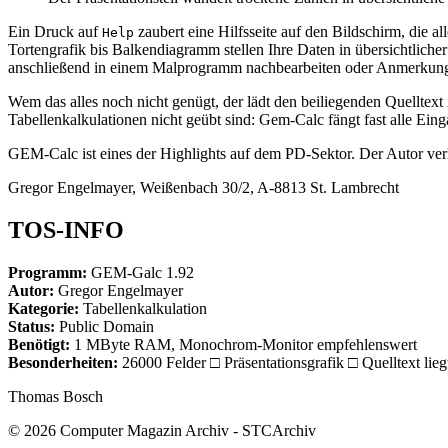
Ein Druck auf
zaubert eine Hilfsseite auf den Bildschirm, die al
Help
Tortengrafik bis Balkendiagramm stellen Ihre Daten in übersichtlich
anschließend in einem Malprogramm nachbearbeiten oder Anmerkun
Wem das alles noch nicht genügt, der lädt den beiliegenden Quellt
Tabellenkalkulationen nicht geübt sind: Gem-Calc fängt fast alle Ein
GEM-Calc ist eines der Highlights auf dem PD-Sektor. Der Autor verl
Gregor Engelmayer, Weißenbach 30/2, A-8813 St. Lambrecht
TOS-INFO
Programm:
GEM-Galc 1.92
Autor:
Gregor Engelmayer
Kategorie:
Tabellenkalkulation
Status:
Public Domain
Benötigt:
1 MByte RAM, Monochrom-Monitor empfehlenswert
Besonderheiten:
26000 Felder □ Präsentationsgrafik □ Quelltext lie
Thomas Bosch
© 2026 Computer Magazin Archiv - STCArchiv