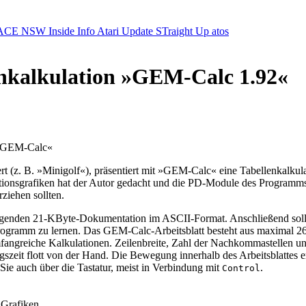
ACE NSW Inside Info
Atari Update
STraight Up
atos
enkalkulation »GEM-Calc 1.92«
n »GEM-Calc«
 (z. B. »Minigolf«), präsentiert mit »GEM-Calc« eine Tabellenkalkula
ationsgrafiken hat der Autor gedacht und die PD-Module des Programm
ziehen sollten.
eiliegenden 21-KByte-Dokumentation im ASCII-Format. Anschließend sol
gramm zu lernen. Das GEM-Calc-Arbeitsblatt besteht aus maximal 26 S
umfangreiche Kalkulationen. Zeilenbreite, Zahl der Nachkommastellen u
zeit flott von der Hand. Die Bewegung innerhalb des Arbeitsblattes er
e auch über die Tastatur, meist in Verbindung mit
.
Control
 Grafiken