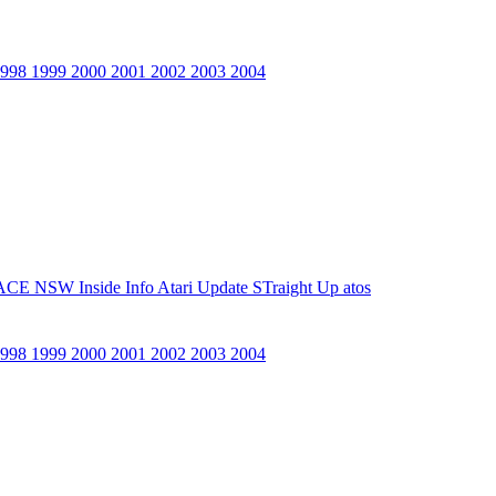
1998
1999
2000
2001
2002
2003
2004
ACE NSW Inside Info
Atari Update
STraight Up
atos
1998
1999
2000
2001
2002
2003
2004