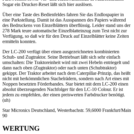
Sogar ein Drucker-Reset läßt sich hier auslösen.
Über eine Taste des Bedienfeldes fahren Sie das Endlospapier in
eine Parkstellung. Damit ist das Ausspannen des Papiers während
des Bedruckens von Einzelblättern überflüssig. Leider stand uns der
278 Mark teure automatische Einzelblatteinzug zum Test nicht zur
Verfügung, so daß wir für den Druck auf Einzelblätter keine Zeiten
ermitteln konnten.
Der LC-200 verfügt über einen ausgezeichneten kombinierten
Schub- und Zugtraktor. Seine Betriebsart läßt sich sehr einfach
umschalten: Die Traktoreinheit wird mit zwei Hebeln entriegelt und
dann nach oben (Zugtraktor) oder nach unten (Schubtraktor)
gekippt. Der Traktor arbeitet nach dem Caterpillar-Prinzip, das heißt
nicht mit herkömmlichen Stachelrädern, sondern nach Art eines mit
Noppen besetzten Förderbandes. Star bietet mit dem LC-200 einen
absolut überzeugenden Nachfolger für den LC-10 Colour. Er ist
jedem zu empfehlen, der einen preiswerten Farbdrucker benötigt.
(uh)
Star Micronics Deutschland, Westerbachstr. 59,6000 Frankfurt/Main
90
WERTUNG