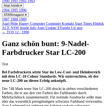
1990
1991
1992
1993
Atari Inside
▾
1994
1995
1996
ATARImagazin
▾
1987
1988
1989
Atari Phile
Happy Computer
Computer Kontakt
Atari Times
Hitdisk
ACE NSW Inside Info
Atari Update
STraight Up
atos
← TOS 12 / 1990
Ganz schön bunt: 9-Nadel-
Farbdrucker Star LC-200
Test
Bei Farbdruckern setzte Star im Low-Cost- und Heimbereich
mit dem LC-10 Colour Standards. Wir untersuchten, ob der
neue LC-200 an diesen Erfolg anknüpft.
Der 748 Mark teure Star LC-200 druckt in sieben verschiedenen
Farben, die er aus den vier Farben des Farbbandes durch
Mehrfachdruck zusammensetzt. Für normale Ausdrucke sollte man
aber das wesentlich preisgünstigere schwarze Farbband verwenden.
Zum Lieferumfang gehören ein farbiges und ein schwarzes