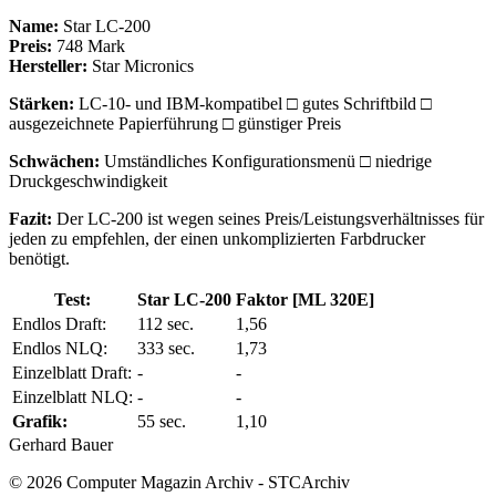
Name:
Star LC-200
Preis:
748 Mark
Hersteller:
Star Micronics
Stärken:
LC-10- und IBM-kompatibel □ gutes Schriftbild □
ausgezeichnete Papierführung □ günstiger Preis
Schwächen:
Umständliches Konfigurationsmenü □ niedrige
Druckgeschwindigkeit
Fazit:
Der LC-200 ist wegen seines Preis/Leistungsverhältnisses für
jeden zu empfehlen, der einen unkomplizierten Farbdrucker
benötigt.
Test:
Star LC-200
Faktor [ML 320E]
Endlos Draft:
112 sec.
1,56
Endlos NLQ:
333 sec.
1,73
Einzelblatt Draft:
-
-
Einzelblatt NLQ:
-
-
Grafik:
55 sec.
1,10
Gerhard Bauer
© 2026 Computer Magazin Archiv - STCArchiv