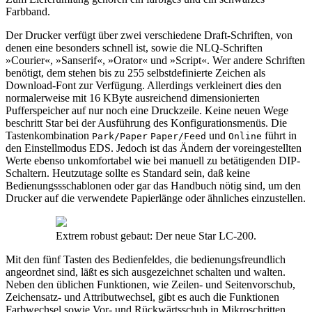
Farbband.
Der Drucker verfügt über zwei verschiedene Draft-Schriften, von
denen eine besonders schnell ist, sowie die NLQ-Schriften
»Courier«, »Sanserif«, »Orator« und »Script«. Wer andere Schriften
benötigt, dem stehen bis zu 255 selbstdefinierte Zeichen als
Download-Font zur Verfügung. Allerdings verkleinert dies den
normalerweise mit 16 KByte ausreichend dimensionierten
Pufferspeicher auf nur noch eine Druckzeile. Keine neuen Wege
beschritt Star bei der Ausführung des Konfigurationsmenüs. Die
Tastenkombination
und
führt in
Park/Paper
Paper/Feed
Online
den Einstellmodus EDS. Jedoch ist das Ändern der voreingestellten
Werte ebenso unkomfortabel wie bei manuell zu betätigenden DIP-
Schaltern. Heutzutage sollte es Standard sein, daß keine
Bedienungssschablonen oder gar das Handbuch nötig sind, um den
Drucker auf die verwendete Papierlänge oder ähnliches einzustellen.
Extrem robust gebaut: Der neue Star LC-200.
Mit den fünf Tasten des Bedienfeldes, die bedienungsfreundlich
angeordnet sind, läßt es sich ausgezeichnet schalten und walten.
Neben den üblichen Funktionen, wie Zeilen- und Seitenvorschub,
Zeichensatz- und Attributwechsel, gibt es auch die Funktionen
Farbwechsel sowie Vor- und Rückwärtsschub in Mikroschritten.