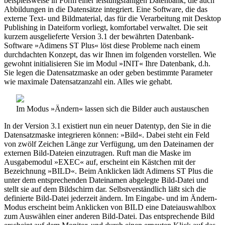
beispielsweise in Form einer leistungsfähigen Datenbank, die auch
Abbildungen in die Datensätze integriert. Eine Software, die das
externe Text- und Bildmaterial, das für die Verarbeitung mit Desktop
Publishing in Dateiform vorliegt, komfortabel verwaltet. Die seit
kurzem ausgelieferte Version 3.1 der bewährten Datenbank-
Software »Adimens ST Plus« löst diese Probleme nach einem
durchdachten Konzept, das wir Ihnen im folgenden vorstellen. Wie
gewohnt initialisieren Sie im Modul »INIT« Ihre Datenbank, d.h.
Sie legen die Datensatzmaske an oder geben bestimmte Parameter
wie maximale Datensatzanzahl ein. Alles wie gehabt.
Im Modus »Ändern« lassen sich die Bilder auch austauschen
In der Version 3.1 existiert nun ein neuer Datentyp, den Sie in die
Datensatzmaske integrieren können: »Bild«. Dabei steht ein Feld
von zwölf Zeichen Länge zur Verfügung, um den Dateinamen der
externen Bild-Dateien einzutragen. Ruft man die Maske im
Ausgabemodul »EXEC« auf, erscheint ein Kästchen mit der
Bezeichnung »BILD«. Beim Anklicken lädt Adimens ST Plus die
unter dem entsprechenden Dateinamen abgelegte Bild-Datei und
stellt sie auf dem Bildschirm dar. Selbstverständlich läßt sich die
definierte Bild-Datei jederzeit ändern. Im Eingabe- und im Ändern-
Modus erscheint beim Anklicken von BILD eine Dateiauswahlbox
zum Auswählen einer anderen Bild-Datei. Das entsprechende Bild