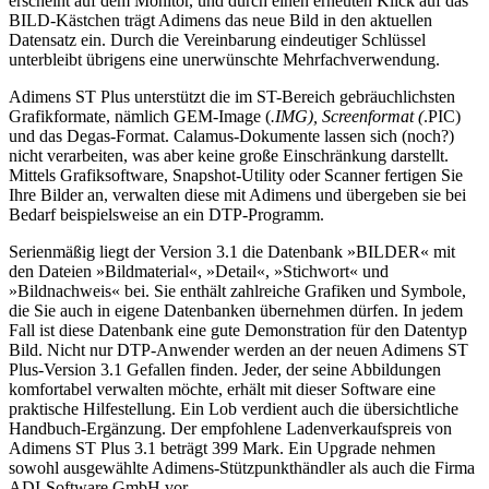
erscheint auf dem Monitor, und durch einen erneuten Klick auf das
BILD-Kästchen trägt Adimens das neue Bild in den aktuellen
Datensatz ein. Durch die Vereinbarung eindeutiger Schlüssel
unterbleibt übrigens eine unerwünschte Mehrfachverwendung.
Adimens ST Plus unterstützt die im ST-Bereich gebräuchlichsten
Grafikformate, nämlich GEM-Image (
.IMG), Screenformat (
.PIC)
und das Degas-Format. Calamus-Dokumente lassen sich (noch?)
nicht verarbeiten, was aber keine große Einschränkung darstellt.
Mittels Grafiksoftware, Snapshot-Utility oder Scanner fertigen Sie
Ihre Bilder an, verwalten diese mit Adimens und übergeben sie bei
Bedarf beispielsweise an ein DTP-Programm.
Serienmäßig liegt der Version 3.1 die Datenbank »BILDER« mit
den Dateien »Bildmaterial«, »Detail«, »Stichwort« und
»Bildnachweis« bei. Sie enthält zahlreiche Grafiken und Symbole,
die Sie auch in eigene Datenbanken übernehmen dürfen. In jedem
Fall ist diese Datenbank eine gute Demonstration für den Datentyp
Bild. Nicht nur DTP-Anwender werden an der neuen Adimens ST
Plus-Version 3.1 Gefallen finden. Jeder, der seine Abbildungen
komfortabel verwalten möchte, erhält mit dieser Software eine
praktische Hilfestellung. Ein Lob verdient auch die übersichtliche
Handbuch-Ergänzung. Der empfohlene Ladenverkaufspreis von
Adimens ST Plus 3.1 beträgt 399 Mark. Ein Upgrade nehmen
sowohl ausgewählte Adimens-Stützpunkthändler als auch die Firma
ADI-Software GmbH vor.