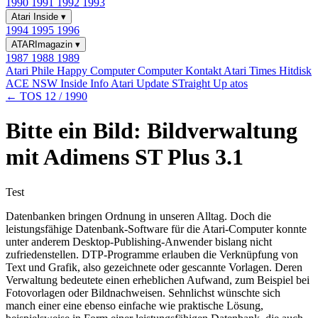
1990
1991
1992
1993
Atari Inside
▾
1994
1995
1996
ATARImagazin
▾
1987
1988
1989
Atari Phile
Happy Computer
Computer Kontakt
Atari Times
Hitdisk
ACE NSW Inside Info
Atari Update
STraight Up
atos
← TOS 12 / 1990
Bitte ein Bild: Bildverwaltung
mit Adimens ST Plus 3.1
Test
Datenbanken bringen Ordnung in unseren Alltag. Doch die
leistungsfähige Datenbank-Software für die Atari-Computer konnte
unter anderem Desktop-Publishing-Anwender bislang nicht
zufriedenstellen. DTP-Programme erlauben die Verknüpfung von
Text und Grafik, also gezeichnete oder gescannte Vorlagen. Deren
Verwaltung bedeutete einen erheblichen Aufwand, zum Beispiel bei
Fotovorlagen oder Bildnachweisen. Sehnlichst wünschte sich
manch einer eine ebenso einfache wie praktische Lösung,