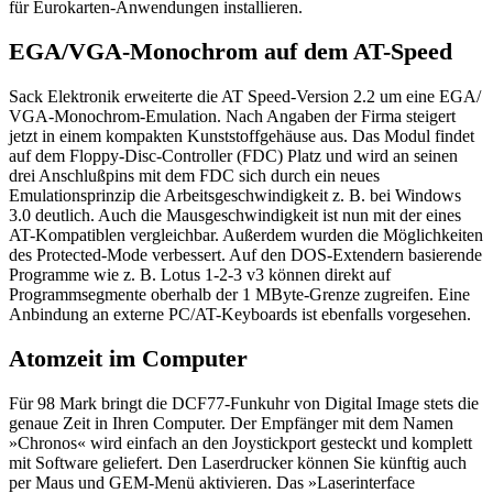
für Eurokarten-Anwendungen installieren.
EGA/VGA-Monochrom auf dem AT-Speed
Sack Elektronik erweiterte die AT Speed-Version 2.2 um eine EGA/
VGA-Monochrom-Emulation. Nach Angaben der Firma steigert
jetzt in einem kompakten Kunststoffgehäuse aus. Das Modul findet
auf dem Floppy-Disc-Controller (FDC) Platz und wird an seinen
drei Anschlußpins mit dem FDC sich durch ein neues
Emulationsprinzip die Arbeitsgeschwindigkeit z. B. bei Windows
3.0 deutlich. Auch die Mausgeschwindigkeit ist nun mit der eines
AT-Kompatiblen vergleichbar. Außerdem wurden die Möglichkeiten
des Protected-Mode verbessert. Auf den DOS-Extendern basierende
Programme wie z. B. Lotus 1-2-3 v3 können direkt auf
Programmsegmente oberhalb der 1 MByte-Grenze zugreifen. Eine
Anbindung an externe PC/AT-Keyboards ist ebenfalls vorgesehen.
Atomzeit im Computer
Für 98 Mark bringt die DCF77-Funkuhr von Digital Image stets die
genaue Zeit in Ihren Computer. Der Empfänger mit dem Namen
»Chronos« wird einfach an den Joystickport gesteckt und komplett
mit Software geliefert. Den Laserdrucker können Sie künftig auch
per Maus und GEM-Menü aktivieren. Das »Laserinterface