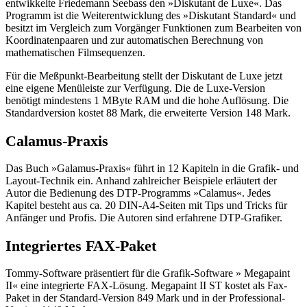
entwikkelte Friedemann Seebass den »Diskutant de Luxe«. Das
Programm ist die Weiterentwicklung des »Diskutant Standard« und
besitzt im Vergleich zum Vorgänger Funktionen zum Bearbeiten von
Koordinatenpaaren und zur automatischen Berechnung von
mathematischen Filmsequenzen.
Für die Meßpunkt-Bearbeitung stellt der Diskutant de Luxe jetzt
eine eigene Menüleiste zur Verfügung. Die de Luxe-Version
benötigt mindestens 1 MByte RAM und die hohe Auflösung. Die
Standardversion kostet 88 Mark, die erweiterte Version 148 Mark.
Calamus-Praxis
Das Buch »Galamus-Praxis« führt in 12 Kapiteln in die Grafik- und
Layout-Technik ein. Anhand zahlreicher Beispiele erläutert der
Autor die Bedienung des DTP-Programms »Calamus«. Jedes
Kapitel besteht aus ca. 20 DIN-A4-Seiten mit Tips und Tricks für
Anfänger und Profis. Die Autoren sind erfahrene DTP-Grafiker.
Integriertes FAX-Paket
Tommy-Software präsentiert für die Grafik-Software » Megapaint
II« eine integrierte FAX-Lösung. Megapaint II ST kostet als Fax-
Paket in der Standard-Version 849 Mark und in der Professional-