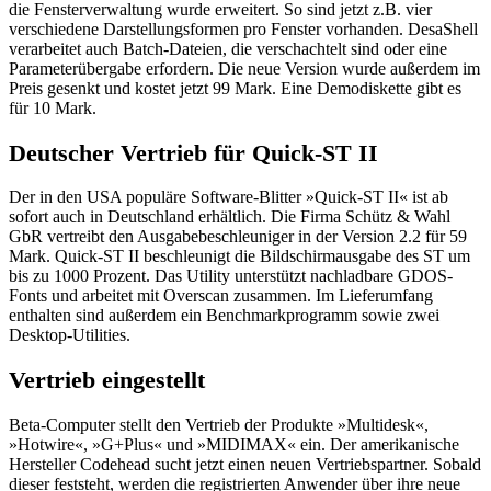
die Fensterverwaltung wurde erweitert. So sind jetzt z.B. vier
verschiedene Darstellungsformen pro Fenster vorhanden. DesaShell
verarbeitet auch Batch-Dateien, die verschachtelt sind oder eine
Parameterübergabe erfordern. Die neue Version wurde außerdem im
Preis gesenkt und kostet jetzt 99 Mark. Eine Demodiskette gibt es
für 10 Mark.
Deutscher Vertrieb für Quick-ST II
Der in den USA populäre Software-Blitter »Quick-ST II« ist ab
sofort auch in Deutschland erhältlich. Die Firma Schütz & Wahl
GbR vertreibt den Ausgabebeschleuniger in der Version 2.2 für 59
Mark. Quick-ST II beschleunigt die Bildschirmausgabe des ST um
bis zu 1000 Prozent. Das Utility unterstützt nachladbare GDOS-
Fonts und arbeitet mit Overscan zusammen. Im Lieferumfang
enthalten sind außerdem ein Benchmarkprogramm sowie zwei
Desktop-Utilities.
Vertrieb eingestellt
Beta-Computer stellt den Vertrieb der Produkte »Multidesk«,
»Hotwire«, »G+Plus« und »MIDIMAX« ein. Der amerikanische
Hersteller Codehead sucht jetzt einen neuen Vertriebspartner. Sobald
dieser feststeht, werden die registrierten Anwender über ihre neue