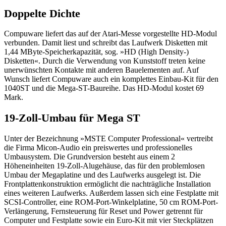
Doppelte Dichte
Compuware liefert das auf der Atari-Messe vorgestellte HD-Modul
verbunden. Damit liest und schreibt das Laufwerk Disketten mit
1,44 MByte-Speicherkapazität, sog. »HD (High Density-)
Disketten«. Durch die Verwendung von Kunststoff treten keine
unerwünschten Kontakte mit anderen Bauelementen auf. Auf
Wunsch liefert Compuware auch ein komplettes Einbau-Kit für den
1040ST und die Mega-ST-Baureihe. Das HD-Modul kostet 69
Mark.
19-Zoll-Umbau für Mega ST
Unter der Bezeichnung »MSTE Computer Professional« vertreibt
die Firma Micon-Audio ein preiswertes und professionelles
Umbausystem. Die Grundversion besteht aus einem 2
Höheneinheiten 19-Zoll-Alugehäuse, das für den problemlosen
Umbau der Megaplatine und des Laufwerks ausgelegt ist. Die
Frontplattenkonstruktion ermöglicht die nachträgliche Installation
eines weiteren Laufwerks. Außerdem lassen sich eine Festplatte mit
SCSI-Controller, eine ROM-Port-Winkelplatine, 50 cm ROM-Port-
Verlängerung, Fernsteuerung für Reset und Power getrennt für
Computer und Festplatte sowie ein Euro-Kit mit vier Steckplätzen