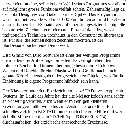
verwenden möchte, sollte bei der Wahl seines Programms vor allem
auf möglichst grosse Funktionsvielfalt achten. Zahlenmäßig liegt da
der »StarDesigner« von Galactic an der Spitze. Das Programm
wartet mit mittlerweile weit über 600 Funktionen auf und bietet vom
automatischen Licht/Schattenverlauf einer frei gesetzten Lichtquelle
bis zur beim Zeichnen veränderbaren Pinselstärke alles, was an
traditionellen Techniken überhaupt in den Computer zu übertragen
ist. Für alle, die schnell schön zeichnen möchten, ist der
StarDesigner sicher eine Demo wert.
Disc-Grafic von Disc-Software ist eines der wenigen Programme,
die in allen drei Auflösungen arbeiten. Es verfügt neben den
üblichen Zeichenfunktionen über einige besondere Effekte wie
Wellen und Befehle für eine Diashow. Disc-Grafik macht auch
genaue Koordinatenangaben der gezeichneten Objekte, was für die
Einbindung in eigene Programme hilfreich sein kann.
Der Klassiker unter den Pixelzeichnern ist »STAD« von Application
Systems. Im Laufe der Jahre hat der alte Meister jedoch ganz schön
an Schwung verloren, auch wenn er mit einigen kleineren
Erweiterungen mittlerweile bis zur Version 1.3 gereift ist. Für
schnelles Zeichnen ist STAD immer noch eine gute Hilfe und wer
sich die Mühe macht, den 3D-Teil (vgl. TOS 6/90, S. 74)
durchzuarbeiten, der erzielt sehr ansprechende Ergebnisse.