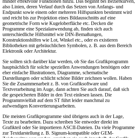
minder effektvolle Funktionen hinzu. Das beginnt bei Bezierkurven,
also Linien, deren Verlauf durch das Setzen von Anfangs- und
Endpunkt sowie einem oder mehreren Hilfspunkten bestimmt wird
und reicht bis zur Projektion eines Bildausschnitts auf eine
geometrische Form wie Kugeloberfläche etc. Decken die
Programme eine Spezialanwendung ab, finden sich auch
unterschiedliche Hilfsmittel wie DIN-Bemaßungen,
Konstruktionshilfen wie Lot, Winkel etc., oder es existieren
Bibliotheken mit gebräuchlichen Symbolen, z. B. aus dem Bereich
Elektronik oder Architektur.
Sie sollten sich darüber klar werden, ob Sie das Grafikprogramm
hauptsächlich für solche speziellen Anwendungen benötigen oder
eher einfache Illustrationen, Diagramme, schematische
Darstellungen oder schlicht schöne Bilder zeichnen wollen. Haben
Sie die Zusammenarbeit z. B. von Grafiksoftware und
Textverarbeitung im Auge, dann achten Sie auch darauf, daß sich
die gespeicherten Bilder in den Text einlesen lassen. Die
Programmvielfalt auf dem ST führt leider manchmal zu
aufwendigen Konvertierungsarbeiten.
Die meisten Grafikprogramme sind übrigens auch in der Lage,
Texte zu bearbeiten. Dazu schreiben Sie entweder direkt im
Grafikteil oder Sie importieren ASCII-Dateien. Da viele Programme
zur Textdarstellung z. B. Signum-kompatible oder GEM-