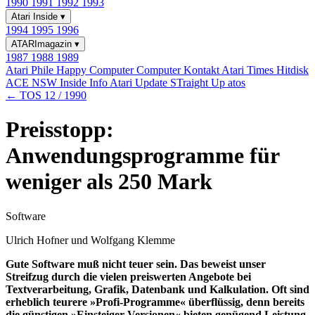
1990
1991
1992
1993
Atari Inside
▾
1994
1995
1996
ATARImagazin
▾
1987
1988
1989
Atari Phile
Happy Computer
Computer Kontakt
Atari Times
Hitdisk
ACE NSW Inside Info
Atari Update
STraight Up
atos
← TOS 12 / 1990
Preisstopp:
Anwendungsprogramme für
weniger als 250 Mark
Software
Ulrich Hofner und Wolfgang Klemme
Gute Software muß nicht teuer sein. Das beweist unser
Streifzug durch die vielen preiswerten Angebote bei
Textverarbeitung, Grafik, Datenbank und Kalkulation. Oft sind
erheblich teurere »Profi-Programme« überflüssig, denn bereits
die günstigen »Einsteiger-Versionen« bieten genügend Leistung.