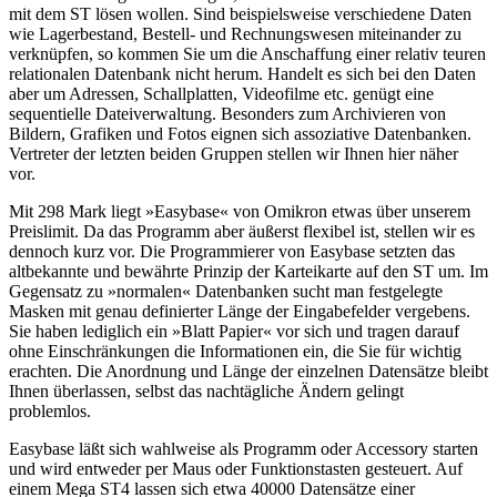
mit dem ST lösen wollen. Sind beispielsweise verschiedene Daten
wie Lagerbestand, Bestell- und Rechnungswesen miteinander zu
verknüpfen, so kommen Sie um die Anschaffung einer relativ teuren
relationalen Datenbank nicht herum. Handelt es sich bei den Daten
aber um Adressen, Schallplatten, Videofilme etc. genügt eine
sequentielle Dateiverwaltung. Besonders zum Archivieren von
Bildern, Grafiken und Fotos eignen sich assoziative Datenbanken.
Vertreter der letzten beiden Gruppen stellen wir Ihnen hier näher
vor.
Mit 298 Mark liegt »Easybase« von Omikron etwas über unserem
Preislimit. Da das Programm aber äußerst flexibel ist, stellen wir es
dennoch kurz vor. Die Programmierer von Easybase setzten das
altbekannte und bewährte Prinzip der Karteikarte auf den ST um. Im
Gegensatz zu »normalen« Datenbanken sucht man festgelegte
Masken mit genau definierter Länge der Eingabefelder vergebens.
Sie haben lediglich ein »Blatt Papier« vor sich und tragen darauf
ohne Einschränkungen die Informationen ein, die Sie für wichtig
erachten. Die Anordnung und Länge der einzelnen Datensätze bleibt
Ihnen überlassen, selbst das nachtägliche Ändern gelingt
problemlos.
Easybase läßt sich wahlweise als Programm oder Accessory starten
und wird entweder per Maus oder Funktionstasten gesteuert. Auf
einem Mega ST4 lassen sich etwa 40000 Datensätze einer