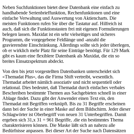
Neben Suchfunktionen bietet diese Datenbank eine einfach zu
handhabende Serienbrieffunktion, Rechenfunktionen und eine
einfache Verwaltung und Auswertung von Aktiencharts. Die
meisten Funktionen rufen Sie über die Tastatur auf. Hilfreich ist
auch, daß sich die Funktionstasten frei mit eigenen Formulierungen
belegen lassen. Maxidat ist ein sehr vielseitiges und sicheres
Programm, die vorgegebene Feldlänge und -anzahl die
gravierendste Einschränkung. Allerdings sollte sich jeder überlegen,
ob er wirklich mehr Platz für seine Einträge benötigt. Für 129 Mark
gibt es kaum eine flexiblere Datenbank als Maxidat, die ein so
breites Einsatzspektrum abdeckt.
Von den bis jetzt vorgestellten Datenbanken unterscheidet sich
»Themadat Plus«, das die Firma Shift vertreibt, wesentlich.
Themadat arbeitet nämlich assoziativ und nicht sequentiell oder
relational. Dies bedeutet, daß Themadat durch einfaches verbales
Beschreiben bestimmte Themen aus Sachgebieten schnell in einer
Ablage findet. Dazu gibt der Anwender einen Text ein, den
Themadat mit Begriffen verknüpft. Bis zu 31 Begriffe erscheinen
dann bei der Suche in einer Maske auf dem Bildschirm. Jeder dieser
Schlagwörter ist Oberbegriff von neuen 31 Unterbegriffen. Damit
ergeben sich 31,x 31 = 961 Begriffe, .die ein bestimmtes Thema
charakterisieren können. Die Maske läßt sich an nahezu alle
Bedürfnisse anpassen. Bei dieser Art der Suche nach Datensätzen