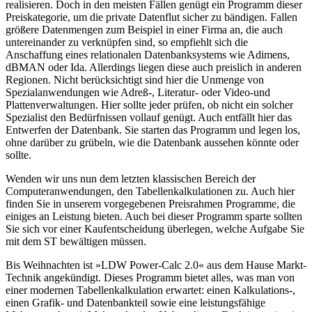
realisieren. Doch in den meisten Fällen genügt ein Programm dieser
Preiskategorie, um die private Datenflut sicher zu bändigen. Fallen
größere Datenmengen zum Beispiel in einer Firma an, die auch
untereinander zu verknüpfen sind, so empfiehlt sich die
Anschaffung eines relationalen Datenbanksystems wie Adimens,
dBMAN oder Ida. Allerdings liegen diese auch preislich in anderen
Regionen. Nicht berücksichtigt sind hier die Unmenge von
Spezialanwendungen wie Adreß-, Literatur- oder Video-und
Plattenverwaltungen. Hier sollte jeder prüfen, ob nicht ein solcher
Spezialist den Bedürfnissen vollauf genügt. Auch entfällt hier das
Entwerfen der Datenbank. Sie starten das Programm und legen los,
ohne darüber zu grübeln, wie die Datenbank aussehen könnte oder
sollte.
Wenden wir uns nun dem letzten klassischen Bereich der
Computeranwendungen, den Tabellenkalkulationen zu. Auch hier
finden Sie in unserem vorgegebenen Preisrahmen Programme, die
einiges an Leistung bieten. Auch bei dieser Programm sparte sollten
Sie sich vor einer Kaufentscheidung überlegen, welche Aufgabe Sie
mit dem ST bewältigen müssen.
Bis Weihnachten ist »LDW Power-Calc 2.0« aus dem Hause Markt-
Technik angekündigt. Dieses Programm bietet alles, was man von
einer modernen Tabellenkalkulation erwartet: einen Kalkulations-,
einen Grafik- und Datenbankteil sowie eine leistungsfähige