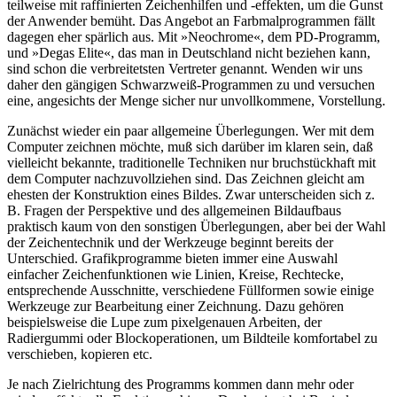
teilweise mit raffinierten Zeichenhilfen und -effekten, um die Gunst
der Anwender bemüht. Das Angebot an Farbmalprogrammen fällt
dagegen eher spärlich aus. Mit »Neochrome«, dem PD-Programm,
und »Degas Elite«, das man in Deutschland nicht beziehen kann,
sind schon die verbreitetsten Vertreter genannt. Wenden wir uns
daher den gängigen Schwarzweiß-Programmen zu und versuchen
eine, angesichts der Menge sicher nur unvollkommene, Vorstellung.
Zunächst wieder ein paar allgemeine Überlegungen. Wer mit dem
Computer zeichnen möchte, muß sich darüber im klaren sein, daß
vielleicht bekannte, traditionelle Techniken nur bruchstückhaft mit
dem Computer nachzuvollziehen sind. Das Zeichnen gleicht am
ehesten der Konstruktion eines Bildes. Zwar unterscheiden sich z.
B. Fragen der Perspektive und des allgemeinen Bildaufbaus
praktisch kaum von den sonstigen Überlegungen, aber bei der Wahl
der Zeichentechnik und der Werkzeuge beginnt bereits der
Unterschied. Grafikprogramme bieten immer eine Auswahl
einfacher Zeichenfunktionen wie Linien, Kreise, Rechtecke,
entsprechende Ausschnitte, verschiedene Füllformen sowie einige
Werkzeuge zur Bearbeitung einer Zeichnung. Dazu gehören
beispielsweise die Lupe zum pixelgenauen Arbeiten, der
Radiergummi oder Blockoperationen, um Bildteile komfortabel zu
verschieben, kopieren etc.
Je nach Zielrichtung des Programms kommen dann mehr oder