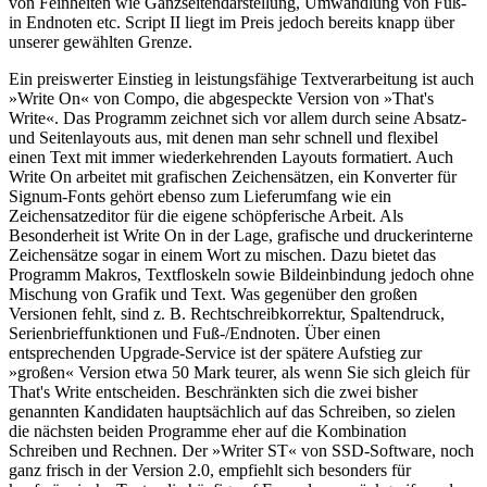
von Feinheiten wie Ganzseitendarstellung, Umwandlung von Fuß-
in Endnoten etc. Script II liegt im Preis jedoch bereits knapp über
unserer gewählten Grenze.
Ein preiswerter Einstieg in leistungsfähige Textverarbeitung ist auch
»Write On« von Compo, die abgespeckte Version von »That's
Write«. Das Programm zeichnet sich vor allem durch seine Absatz-
und Seitenlayouts aus, mit denen man sehr schnell und flexibel
einen Text mit immer wiederkehrenden Layouts formatiert. Auch
Write On arbeitet mit grafischen Zeichensätzen, ein Konverter für
Signum-Fonts gehört ebenso zum Lieferumfang wie ein
Zeichensatzeditor für die eigene schöpferische Arbeit. Als
Besonderheit ist Write On in der Lage, grafische und druckerinterne
Zeichensätze sogar in einem Wort zu mischen. Dazu bietet das
Programm Makros, Textfloskeln sowie Bildeinbindung jedoch ohne
Mischung von Grafik und Text. Was gegenüber den großen
Versionen fehlt, sind z. B. Rechtschreibkorrektur, Spaltendruck,
Serienbrieffunktionen und Fuß-/Endnoten. Über einen
entsprechenden Upgrade-Service ist der spätere Aufstieg zur
»großen« Version etwa 50 Mark teurer, als wenn Sie sich gleich für
That's Write entscheiden. Beschränkten sich die zwei bisher
genannten Kandidaten hauptsächlich auf das Schreiben, so zielen
die nächsten beiden Programme eher auf die Kombination
Schreiben und Rechnen. Der »Writer ST« von SSD-Software, noch
ganz frisch in der Version 2.0, empfiehlt sich besonders für