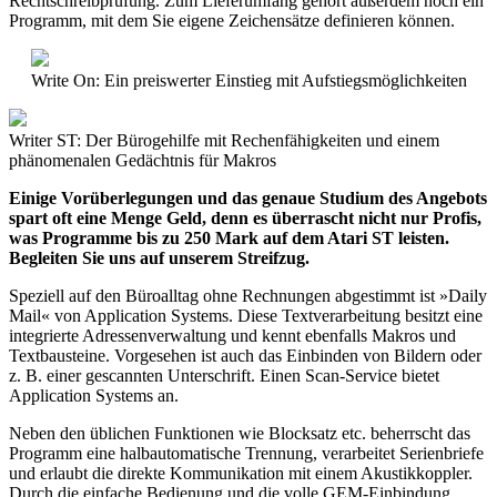
Rechtschreibprüfung. Zum Lieferumfang gehört außerdem noch ein
Programm, mit dem Sie eigene Zeichensätze definieren können.
Write On: Ein preiswerter Einstieg mit Aufstiegsmöglichkeiten
Writer ST: Der Bürogehilfe mit Rechenfähigkeiten und einem
phänomenalen Gedächtnis für Makros
Einige Vorüberlegungen und das genaue Studium des Angebots
spart oft eine Menge Geld, denn es überrascht nicht nur Profis,
was Programme bis zu 250 Mark auf dem Atari ST leisten.
Begleiten Sie uns auf unserem Streifzug.
Speziell auf den Büroalltag ohne Rechnungen abgestimmt ist »Daily
Mail« von Application Systems. Diese Textverarbeitung besitzt eine
integrierte Adressenverwaltung und kennt ebenfalls Makros und
Textbausteine. Vorgesehen ist auch das Einbinden von Bildern oder
z. B. einer gescannten Unterschrift. Einen Scan-Service bietet
Application Systems an.
Neben den üblichen Funktionen wie Blocksatz etc. beherrscht das
Programm eine halbautomatische Trennung, verarbeitet Serienbriefe
und erlaubt die direkte Kommunikation mit einem Akustikkoppler.
Durch die einfache Bedienung und die volle GEM-Einbindung