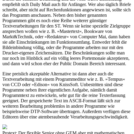
empfiehlt sich Daily Mail auch für Anfänger. Wer also täglich Briefe
schreibt, aber nicht auf Rechenfunktionen angewiesen ist, sollte sich
das Programm anschauen. Neben den bisher genannten
Programmen gibt es noch eine Reihe weiterer günstiger
Textverarbeitungen für den ST. Wenn sie keine spezielle Zielgruppe
ansprechen wollen wie z. B. »Mastertext«, Bookware von
Markt&Technik, oder »Redakteur« von Computer Mai, dann haben
sie alle Einschränkungen im Funktionsumfang. Entweder fehlt die
Bildeinbindung völlig, oder die Programme arbeiten nur mit den
Drucker-eigenen Zeichensätzen. Die Beschränkungen sollte man
nur noch im Hinblick auf ein völlig leeres Portemonaie akzeptieren,
und dann wird schon eher der Public Domain Bereich interessant.
Eine preislich akzeptable Alternative ist dann aber auch die
Textverarbeitung mit einem Programmeditor wie z. B. »Tempus«
von CCD oder »Edison« von KnissSoft. Unbestritten sind diese
Programme neben ihrer eigentlichen Aufgabe, nämlich damit
Programmtext zu entwickeln, sehr gut für die reine Texterfassung
geeignet. Der gespeicherte Text im ASCII-Format läßt sich zur
weiteren Bearbeitung problemlos in andere Programme wie
beispielsweise DTP-Software übertragen. Außerdem verfügen diese
Editoren über eine atemberaubende Verarbeitungsgeschwindigkeit.
Protext: Der flexible Senior ohne GEM aber mit mathematischen