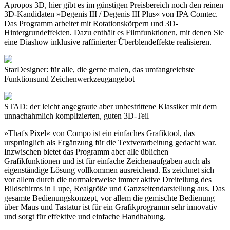
Apropos 3D, hier gibt es im günstigen Preisbereich noch den reinen
3D-Kandidaten »Degenis III / Degenis III Plus« von IPA Comtec.
Das Programm arbeitet mit Rotationskörpern und 3D-
Hintergrundeffekten. Dazu enthält es Filmfunktionen, mit denen Sie
eine Diashow inklusive raffinierter Überblendeffekte realisieren.
StarDesigner: für alle, die gerne malen, das umfangreichste
Funktionsund Zeichenwerkzeugangebot
STAD: der leicht angegraute aber unbestrittene Klassiker mit dem
unnachahmlich komplizierten, guten 3D-Teil
»That's Pixel« von Compo ist ein einfaches Grafiktool, das
ursprünglich als Ergänzung für die Textverarbeitung gedacht war.
Inzwischen bietet das Programm aber alle üblichen
Grafikfunktionen und ist für einfache Zeichenaufgaben auch als
eigenständige Lösung vollkommen ausreichend. Es zeichnet sich
vor allem durch die normalerweise immer aktive Dreiteilung des
Bildschirms in Lupe, Realgröße und Ganzseitendarstellung aus. Das
gesamte Bedienungskonzept, vor allem die gemischte Bedienung
über Maus und Tastatur ist für ein Grafikprogramm sehr innovativ
und sorgt für effektive und einfache Handhabung.