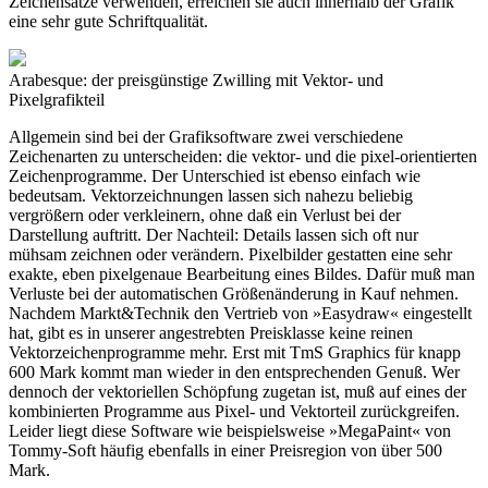
Zeichensätze verwenden, erreichen sie auch innerhalb der Grafik
eine sehr gute Schriftqualität.
Arabesque: der preisgünstige Zwilling mit Vektor- und
Pixelgrafikteil
Allgemein sind bei der Grafiksoftware zwei verschiedene
Zeichenarten zu unterscheiden: die vektor- und die pixel-orientierten
Zeichenprogramme. Der Unterschied ist ebenso einfach wie
bedeutsam. Vektorzeichnungen lassen sich nahezu beliebig
vergrößern oder verkleinern, ohne daß ein Verlust bei der
Darstellung auftritt. Der Nachteil: Details lassen sich oft nur
mühsam zeichnen oder verändern. Pixelbilder gestatten eine sehr
exakte, eben pixelgenaue Bearbeitung eines Bildes. Dafür muß man
Verluste bei der automatischen Größenänderung in Kauf nehmen.
Nachdem Markt&Technik den Vertrieb von »Easydraw« eingestellt
hat, gibt es in unserer angestrebten Preisklasse keine reinen
Vektorzeichenprogramme mehr. Erst mit TmS Graphics für knapp
600 Mark kommt man wieder in den entsprechenden Genuß. Wer
dennoch der vektoriellen Schöpfung zugetan ist, muß auf eines der
kombinierten Programme aus Pixel- und Vektorteil zurückgreifen.
Leider liegt diese Software wie beispielsweise »MegaPaint« von
Tommy-Soft häufig ebenfalls in einer Preisregion von über 500
Mark.