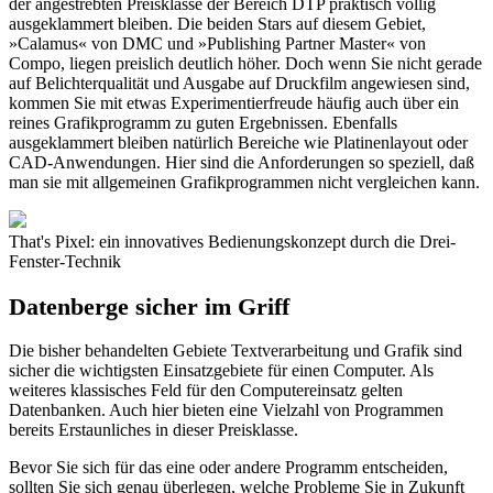
der angestrebten Preisklasse der Bereich DTP praktisch völlig
ausgeklammert bleiben. Die beiden Stars auf diesem Gebiet,
»Calamus« von DMC und »Publishing Partner Master« von
Compo, liegen preislich deutlich höher. Doch wenn Sie nicht gerade
auf Belichterqualität und Ausgabe auf Druckfilm angewiesen sind,
kommen Sie mit etwas Experimentierfreude häufig auch über ein
reines Grafikprogramm zu guten Ergebnissen. Ebenfalls
ausgeklammert bleiben natürlich Bereiche wie Platinenlayout oder
CAD-Anwendungen. Hier sind die Anforderungen so speziell, daß
man sie mit allgemeinen Grafikprogrammen nicht vergleichen kann.
That's Pixel: ein innovatives Bedienungskonzept durch die Drei-
Fenster-Technik
Datenberge sicher im Griff
Die bisher behandelten Gebiete Textverarbeitung und Grafik sind
sicher die wichtigsten Einsatzgebiete für einen Computer. Als
weiteres klassisches Feld für den Computereinsatz gelten
Datenbanken. Auch hier bieten eine Vielzahl von Programmen
bereits Erstaunliches in dieser Preisklasse.
Bevor Sie sich für das eine oder andere Programm entscheiden,
sollten Sie sich genau überlegen, welche Probleme Sie in Zukunft