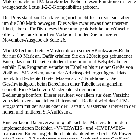
Makrosprache mit Makrorekorder. Neben diesen Funktionen ist eine
weitgehende Lotus 1-2-3-Kompatibilität geboten.
Der Preis stand zur Drucklegung noch nicht fest, er soll sich aber
um die 300 Mark bewegen. Dies wäre zwar etwas über unserem
Limit, aber dafür läßt dieses Programm praktisch keine Wünsche
offen. Einen ausführlichen Vorbericht finden Sie in unserer
November-Ausgabe ab Seite 26.
Markt&Technik bietet »Mastercalc« in seiner »Bookware«-Reihe
für nur 89 Mark an. Dafür erhalten Sie ein 220seitiges gebundenes
Buch, das eine Diskette mit dem Programm und Beispieltabellen
enthält. Das Programm verarbeitet Tabellen bis zu einer Größe von
2048 mal 512 Zellen, wenn der Arbeitsspeicher genügend Platz
bietet. Im Rechenteil bietet Mastercalc 77 Funktionen. Die
Geschwindigkeit beim Berechnen einer Tabelle ist angenehm
schnell. Eine Stärke von Mastercalc ist der hohe
Bedienungskomfort. Dieser resultiert vor allem aus dem Verzicht
von vielen verschachtelten Untermenüs. Bedient wird das GEM-
Programm mit der Maus oder der Tastatur. Mastercalc arbeitet in der
hohen und mittleren ST-Auflösung.
Eine einfache Datenverwaltung läßt sich bei Mastercalc mit den
implementierten Befehlen »VVERWEIS« und »HVERWEIS«
realisieren. Einen ausgefeilten Datenbankteil wie bei LDW Power