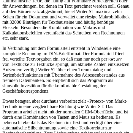
kaufmännische Texte, die häufig auf Formulare zurückgreifen oder
für Anwendungen, bei denen im Text gerechnet werden soll. Genau
auf den Büroeinsatz abgestimmt, bietet Writer ST maximal zehn
Seiten für ein Dokument und verwaltet eine riesige Makrobibliothek
mit 32000 Einträgen für Textbausteine und häufig benötigte
Floskeln. Besonders die Kombination von Makros und
Kalkulationsbefehlen vereinfacht das Schreiben von Rechnungen
etc. sehr stark.
In Verbindung mit dem Formularteil entsteht in Windeseile eine
komplette Rechnung im DIN-Briefformat. Der Formularteil friert
frei verteilte Textvorgaben ein, so daß man nur noch per
Return
von Textlücke zu Textlücke springt, um aktuelle Zahlen einzusetzen.
Außerdem verfügt Writer ST über einen Trennkatalog und
Serienbrieffunktionen mit Übernahme des Adressenbestandes aus
fremden Datenbanken. So empfiehlt sich das Programm als
sinnvolle Investition für die komfortable Gestaltung der
Geschäftskorrespondenz.
Etwas betagter, aber durchaus verbreitet zielt »Protext« von Markt-
Technik in eine vergleichbare Richtung wie Writer ST. Das
Programm arbeitet nicht mit der normalen GEM-Oberfläche und ist
durch eine Kombination von Tasten und Maus zu bedienen. Es
beherrscht ebenfalls das Rechnen im Text und verfügt über eine
automatische Silbentrennung sowie eine Textkorrektur zur