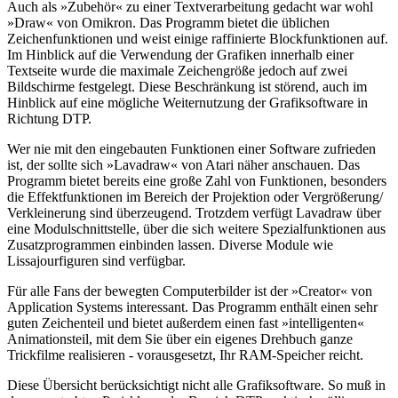
Auch als »Zubehör« zu einer Textverarbeitung gedacht war wohl
»Draw« von Omikron. Das Programm bietet die üblichen
Zeichenfunktionen und weist einige raffinierte Blockfunktionen auf.
Im Hinblick auf die Verwendung der Grafiken innerhalb einer
Textseite wurde die maximale Zeichengröße jedoch auf zwei
Bildschirme festgelegt. Diese Beschränkung ist störend, auch im
Hinblick auf eine mögliche Weiternutzung der Grafiksoftware in
Richtung DTP.
Wer nie mit den eingebauten Funktionen einer Software zufrieden
ist, der sollte sich »Lavadraw« von Atari näher anschauen. Das
Programm bietet bereits eine große Zahl von Funktionen, besonders
die Effektfunktionen im Bereich der Projektion oder Vergrößerung/
Verkleinerung sind überzeugend. Trotzdem verfügt Lavadraw über
eine Modulschnittstelle, über die sich weitere Spezialfunktionen aus
Zusatzprogrammen einbinden lassen. Diverse Module wie
Lissajourfiguren sind verfügbar.
Für alle Fans der bewegten Computerbilder ist der »Creator« von
Application Systems interessant. Das Programm enthält einen sehr
guten Zeichenteil und bietet außerdem einen fast »intelligenten«
Animationsteil, mit dem Sie über ein eigenes Drehbuch ganze
Trickfilme realisieren - vorausgesetzt, Ihr RAM-Speicher reicht.
Diese Übersicht berücksichtigt nicht alle Grafiksoftware. So muß in