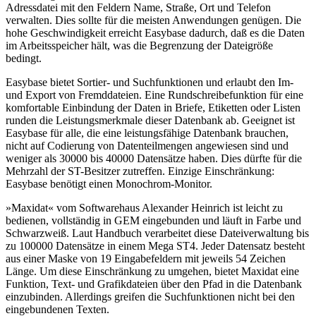
Adressdatei mit den Feldern Name, Straße, Ort und Telefon
verwalten. Dies sollte für die meisten Anwendungen genügen. Die
hohe Geschwindigkeit erreicht Easybase dadurch, daß es die Daten
im Arbeitsspeicher hält, was die Begrenzung der Dateigröße
bedingt.
Easybase bietet Sortier- und Suchfunktionen und erlaubt den Im-
und Export von Fremddateien. Eine Rundschreibefunktion für eine
komfortable Einbindung der Daten in Briefe, Etiketten oder Listen
runden die Leistungsmerkmale dieser Datenbank ab. Geeignet ist
Easybase für alle, die eine leistungsfähige Datenbank brauchen,
nicht auf Codierung von Datenteilmengen angewiesen sind und
weniger als 30000 bis 40000 Datensätze haben. Dies dürfte für die
Mehrzahl der ST-Besitzer zutreffen. Einzige Einschränkung:
Easybase benötigt einen Monochrom-Monitor.
»Maxidat« vom Softwarehaus Alexander Heinrich ist leicht zu
bedienen, vollständig in GEM eingebunden und läuft in Farbe und
Schwarzweiß. Laut Handbuch verarbeitet diese Dateiverwaltung bis
zu 100000 Datensätze in einem Mega ST4. Jeder Datensatz besteht
aus einer Maske von 19 Eingabefeldern mit jeweils 54 Zeichen
Länge. Um diese Einschränkung zu umgehen, bietet Maxidat eine
Funktion, Text- und Grafikdateien über den Pfad in die Datenbank
einzubinden. Allerdings greifen die Suchfunktionen nicht bei den
eingebundenen Texten.