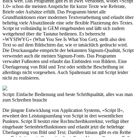
Blick wert. Das Programm gibt es in zwei Versionen, wobei »Script
1.0« schon die meisten Ansprüche für kurze Texte wie Referate,
Briefe oder Aufsätze erfüllt. Das Programm bietet alle
Grundfunktionen einer modernen Textverarbeitung und erlaubt über
beliebig viele Absatzlineale eine sehr flexible Plazierung des Textes.
Script ist vollständig in GEM eingebunden und läßt sich zudem
weitgehend über die Tastatur bedienen. Es beherrscht
»WYSIWYG« (What You See Is What You Get), stellt also den
Text so auf dem Bildschirm dar, wie er tatsächlich gedruckt wird.
Die Druckausgabe entspricht der bekannten Signum-Qualität, Script
verwendet auch die meisten Signum-Fonts. Das Programm
verwaltet Fußnoten und erlaubt das Einbinden von Bildern. Eine
Überlagerung von Bild und Text oder seitliche Beschriftung ist
allerdings nicht vorgesehen. Auch Spaltensatz ist mit Script leider
nicht zu realisieren.
Script: Einfache Bedienung und beste Schriftqualität, alles was man
zum Schreiben braucht
Die jüngste Entwicklung von Application Systems, »Script II«,
erweitert den Leistungsumfang von Script in drei wesentlichen
Punkten. Script II besitzt eine Rechtschreibkorrektur, verfügt über
eingebaute Serienbrieffunktionen und erlaubt jetzt die beliebige
Überlagerung von Bild und Text. Darüber hinaus gibt es ein Reihe