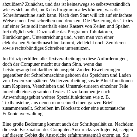
abzulösen? Zunächst, und das ist keineswegs so selbstverständlich
wie es sich anhört, muß das Programm alles können, was die
Schreibmaschine auch kann. Nach dem Start will ich auf einfachste
Weise einen Text schreiben und drucken. Die Plazierung des Textes
auf einer Seite soll innerhalb eines Rasters von Zeilen und Spalten
frei möglich sein. Dazu sollte das Programm Tabulatoren,
Einrückungen, Unterstreichung und, wenn man von einer
elektrischen Schreibmaschine kommt, vielleicht noch Zentrieren
sowie rechtsbündiges Schreiben unterstützen.
Im Prinzip erfüllen alle Textverarbeitungen diese Anforderungen,
doch der Computer macht nur dann Sinn, wenn das
Leistungsangebot darüber hinausgeht. Zu den Erweiterungen
gegenüber der Schreibmaschine gehören das Speichern und Laden
von Texten zur späteren Weiterverarbeitung sowie Blockfunktionen
zum Kopieren, Verschieben und Umstruk-turieren einzelner Teile
innerhalb eines gesamten Textes. Dazu kommen je nach
Anwendungsgebiet weitere Spezialfunktionen wie z. B.
Textbausteine, aus denen man schnell einen ganzen Brief
zusammenstellt, Schreiben im Blocksatz oder eine automatische
Fußnotenverwaltung.
Eine große Bedeutung kommt auch der Schriftqualität zu. Nachdem
die erste Faszination des Computer-Ausdrucks verflogen ist, steigen
auf diesem Gebiet die Ansprüche erfahrungsgemäß enorm an. Sie