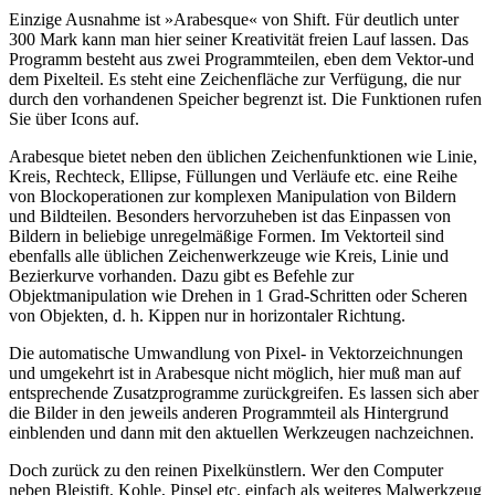
Einzige Ausnahme ist »Arabesque« von Shift. Für deutlich unter
300 Mark kann man hier seiner Kreativität freien Lauf lassen. Das
Programm besteht aus zwei Programmteilen, eben dem Vektor-und
dem Pixelteil. Es steht eine Zeichenfläche zur Verfügung, die nur
durch den vorhandenen Speicher begrenzt ist. Die Funktionen rufen
Sie über Icons auf.
Arabesque bietet neben den üblichen Zeichenfunktionen wie Linie,
Kreis, Rechteck, Ellipse, Füllungen und Verläufe etc. eine Reihe
von Blockoperationen zur komplexen Manipulation von Bildern
und Bildteilen. Besonders hervorzuheben ist das Einpassen von
Bildern in beliebige unregelmäßige Formen. Im Vektorteil sind
ebenfalls alle üblichen Zeichenwerkzeuge wie Kreis, Linie und
Bezierkurve vorhanden. Dazu gibt es Befehle zur
Objektmanipulation wie Drehen in 1 Grad-Schritten oder Scheren
von Objekten, d. h. Kippen nur in horizontaler Richtung.
Die automatische Umwandlung von Pixel- in Vektorzeichnungen
und umgekehrt ist in Arabesque nicht möglich, hier muß man auf
entsprechende Zusatzprogramme zurückgreifen. Es lassen sich aber
die Bilder in den jeweils anderen Programmteil als Hintergrund
einblenden und dann mit den aktuellen Werkzeugen nachzeichnen.
Doch zurück zu den reinen Pixelkünstlern. Wer den Computer
neben Bleistift, Kohle, Pinsel etc. einfach als weiteres Malwerkzeug