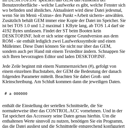
Benutzeroberfläche - welche Laufwerke es gibt, welche Fenster sich
wo befinden und ähnliches. Aktualisiert wird diese Datei jedesmal,
wenn Sie im Menü »Extras« den Punkt »Arbeit sichern« anwählen.
Zusätzlich behält GEM immer eine Kopie der Datei im Speicher. Sie
ist bei TOS 1.0 und 1.2 maximal 1 KByte lang, ab TOS 1.4 darf sie
4192 Bytes umfassen. Findet der ST beim Booten kein
DESKTOP.INF, holt er sich seine eigene Grundversion aus dem
ROM - sie enthält lediglich zwei Laufwerkssymbole und einen
Mülleimer. Diese Datei können Sie nicht nur über das GEM,
sondern auch per Hand mit einem Texteditor ändern. Schnappen Sie
sich Ihren bevorzugten Editor und laden DESKTOP.INF.
Jede Zeile beginnt mit einem Nummernzeichen (#), gefolgt von
einem einzelnen Buchstaben, der GEM die Bedeutung der danach
folgenden Parameter mitteilt. Beachten Sie dabei Groß- und
Kleinschreibung. Am Schluß kommen dann die jeweiligen Daten.
enthält die Einstellung der seriellen Schnittstelle, die Sie
normalerweise über das CONTROL.ACC vornehmen. Und in der
Tat speichert das Accessory seine Daten genau hierhin. Um die
enthaltenen Werte sinnvoll zu nutzen, benötigen Sie ein Programm,
das die Datei ausliest und die Schnittstelle entsprechend konfiguriert