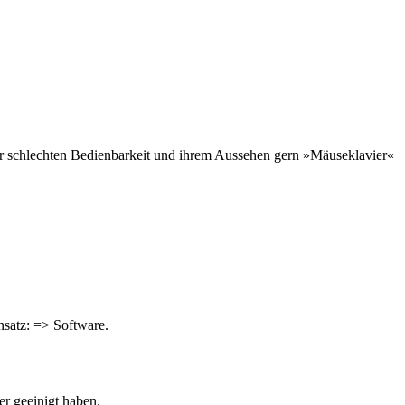
rer schlechten Bedienbarkeit und ihrem Aussehen gern »Mäuseklavier«
nsatz: => Software.
r geeinigt haben.