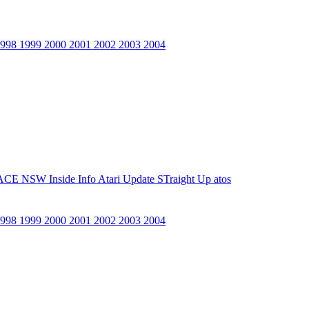
1998
1999
2000
2001
2002
2003
2004
ACE NSW Inside Info
Atari Update
STraight Up
atos
1998
1999
2000
2001
2002
2003
2004