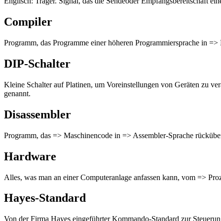
Englisch: Träger. Signal, das die Sendeoder Empfangsbereitschaft ei
Compiler
Programm, das Programme einer höheren Programmiersprache in => 
DIP-Schalter
Kleine Schalter auf Platinen, um Voreinstellungen von Geräten zu ve
genannt.
Disassembler
Programm, das => Maschinencode in => Assembler-Sprache rücküber
Hardware
Alles, was man an einer Computeranlage anfassen kann, vom => Proze
Hayes-Standard
Von der Firma Hayes eingeführter Kommando-Standard zur Steuerung