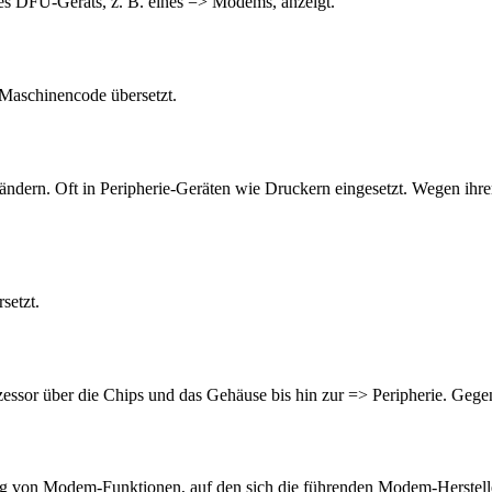
nes DFÜ-Geräts, z. B. eines => Modems, anzeigt.
Maschinencode übersetzt.
rändern. Oft in Peripherie-Geräten wie Druckern eingesetzt. Wegen ih
setzt.
ssor über die Chips und das Gehäuse bis hin zur => Peripherie. Gege
 von Modem-Funktionen, auf den sich die führenden Modem-Herstelle