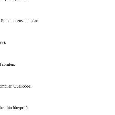
 Funktionszustände dar.
det.
d abrufen.
ompiler, Quellcode).
eit hin überprüft.