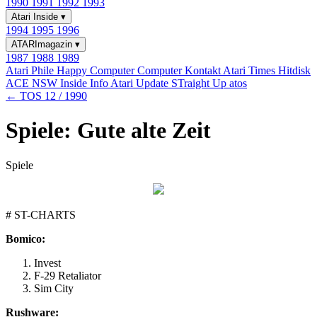
1990
1991
1992
1993
Atari Inside
▾
1994
1995
1996
ATARImagazin
▾
1987
1988
1989
Atari Phile
Happy Computer
Computer Kontakt
Atari Times
Hitdisk
ACE NSW Inside Info
Atari Update
STraight Up
atos
← TOS 12 / 1990
Spiele: Gute alte Zeit
Spiele
# ST-CHARTS
Bomico:
Invest
F-29 Retaliator
Sim City
Rushware: