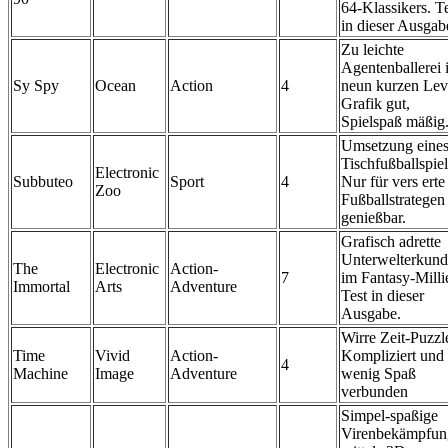
64-Klassikers. T
in dieser Ausgab
Zu leichte
Agentenballerei 
Sy Spy
Ocean
Action
4
neun kurzen Lev
Grafik gut,
Spielspaß mäßig
Umsetzung eine
Tischfußballspiel
Electronic
Subbuteo
Sport
4
Nur für vers erte
Zoo
Fußballstrategen
genießbar.
Grafisch adrette
Unterwelterkun
The
Electronic
Action-
7
im Fantasy-Milli
Immortal
Arts
Adventure
Test in dieser
Ausgabe.
Wirre Zeit-Puzzle
Time
Vivid
Action-
Kompliziert und 
4
Machine
Image
Adventure
wenig Spaß
verbunden
Simpel-spaßige
Virenbekämpfun