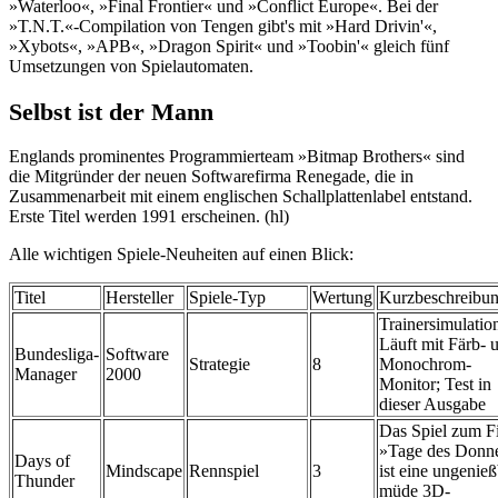
»Waterloo«, »Final Frontier« und »Conflict Europe«. Bei der
»T.N.T.«-Compilation von Tengen gibt's mit »Hard Drivin'«,
»Xybots«, »APB«, »Dragon Spirit« und »Toobin'« gleich fünf
Umsetzungen von Spielautomaten.
Selbst ist der Mann
Englands prominentes Programmierteam »Bitmap Brothers« sind
die Mitgründer der neuen Softwarefirma Renegade, die in
Zusammenarbeit mit einem englischen Schallplattenlabel entstand.
Erste Titel werden 1991 erscheinen. (hl)
Alle wichtigen Spiele-Neuheiten auf einen Blick:
Titel
Hersteller
Spiele-Typ
Wertung
Kurzbeschreibu
Trainersimulatio
Läuft mit Färb- 
Bundesliga-
Software
Strategie
8
Monochrom-
Manager
2000
Monitor; Test in
dieser Ausgabe
Das Spiel zum F
»Tage des Donn
Days of
Mindscape
Rennspiel
3
ist eine ungenie
Thunder
müde 3D-