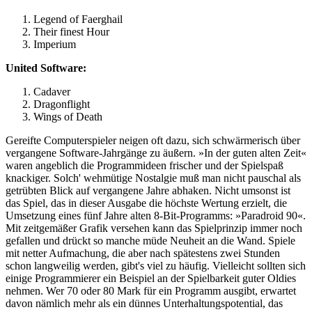
Legend of Faerghail
Their finest Hour
Imperium
United Software:
Cadaver
Dragonflight
Wings of Death
Gereifte Computerspieler neigen oft dazu, sich schwärmerisch über
vergangene Software-Jahrgänge zu äußern. »In der guten alten Zeit«
waren angeblich die Programmideen frischer und der Spielspaß
knackiger. Solch' wehmütige Nostalgie muß man nicht pauschal als
getrübten Blick auf vergangene Jahre abhaken. Nicht umsonst ist
das Spiel, das in dieser Ausgabe die höchste Wertung erzielt, die
Umsetzung eines fünf Jahre alten 8-Bit-Programms: »Paradroid 90«.
Mit zeitgemäßer Grafik versehen kann das Spielprinzip immer noch
gefallen und drückt so manche müde Neuheit an die Wand. Spiele
mit netter Aufmachung, die aber nach spätestens zwei Stunden
schon langweilig werden, gibt's viel zu häufig. Vielleicht sollten sich
einige Programmierer ein Beispiel an der Spielbarkeit guter Oldies
nehmen. Wer 70 oder 80 Mark für ein Programm ausgibt, erwartet
davon nämlich mehr als ein dünnes Unterhaltungspotential, das