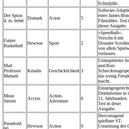
Schlafpille.
Software-Adapti
Der Spion
eines James-Bon
Domark
Acton
5
d. m. liebte
Filmoldies. Test 
dieser Ausgabe.
»Speedball«-
Verschn tt mit
Future
Hewson
Sport
2
Desaster Scrollin
Basketball
von allem Spielw
verlassen.
Uninspiriertes J
Mad
and-Run-
Professor
Krisalis
Geschicklichkeit
3
Schreckensgespe
Mariarti
das wenig Freud
macht.
Einsteigergerech
Detektivmiss in 
Mean
Action-
Access
6
21. Jahrhundert.
Streets
Adventure
Test in deser
Ausgabe.
Hervorragend
spielbare ST-
Paradroid
Hewson
Action
9
Umsetzung des 
90