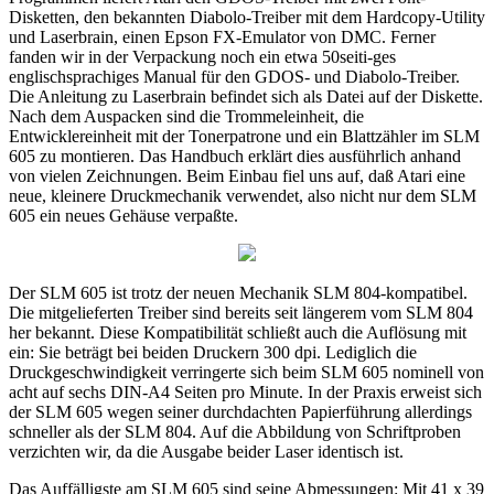
Disketten, den bekannten Diabolo-Treiber mit dem Hardcopy-Utility
und Laserbrain, einen Epson FX-Emulator von DMC. Ferner
fanden wir in der Verpackung noch ein etwa 50seiti-ges
englischsprachiges Manual für den GDOS- und Diabolo-Treiber.
Die Anleitung zu Laserbrain befindet sich als Datei auf der Diskette.
Nach dem Auspacken sind die Trommeleinheit, die
Entwicklereinheit mit der Tonerpatrone und ein Blattzähler im SLM
605 zu montieren. Das Handbuch erklärt dies ausführlich anhand
von vielen Zeichnungen. Beim Einbau fiel uns auf, daß Atari eine
neue, kleinere Druckmechanik verwendet, also nicht nur dem SLM
605 ein neues Gehäuse verpaßte.
Der SLM 605 ist trotz der neuen Mechanik SLM 804-kompatibel.
Die mitgelieferten Treiber sind bereits seit längerem vom SLM 804
her bekannt. Diese Kompatibilität schließt auch die Auflösung mit
ein: Sie beträgt bei beiden Druckern 300 dpi. Lediglich die
Druckgeschwindigkeit verringerte sich beim SLM 605 nominell von
acht auf sechs DIN-A4 Seiten pro Minute. In der Praxis erweist sich
der SLM 605 wegen seiner durchdachten Papierführung allerdings
schneller als der SLM 804. Auf die Abbildung von Schriftproben
verzichten wir, da die Ausgabe beider Laser identisch ist.
Das Auffälligste am SLM 605 sind seine Abmessungen: Mit 41 x 39