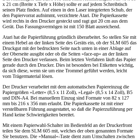
x 21 cm (Breite x Tiefe x Höhe) sollte er auf jedem Schreibtisch
seinen Platz finden. Auf einen in den Laser integrierten Schub, der
den Papiervorrat aufnimmt, verzichtete Atari. Die Papierkassette
wird rechts in den Drucker gesteckt und ragt gut 20 cm aus dem
Gerät. Das Fassungsvermögen ist mit 150 Blatt ausreichend.
Atari hat die Papierführung gründlich überarbeitet. So stellen Sie mit
einem Hebel an der linken Seite des Geräts ein, ob der SLM 605 das
Druckgut mit der bedruckten Seite nach unten in einer Ablage auf
der Oberseite ausgibt oder ob die Seiten »face-up« an der linken
Seite den Drucker verlassen. Beim letzten Verfahren läuft das Papier
gerade durch den Drucker. Dies ist besonders bei Etiketten wichtig,
da sich diese, wenn sie um eine Trommel geführt werden, leicht
vom Trägermaterial lösen.
Der Drucker verarbeitet mit dem automatischen Papiereinzug die
Papiergrößen »Letter« (8,5 x 11 Zoll), »Legal« (8,5 x 14 Zoll), B5
und DIN-A4. Bei manuellem Einzug sind Formate von 82 x 127
mm bis 216 x 356 mm erlaubt. Die Papierkassette ist mit einer
verstellbaren Führung ausgestattet, so daß die Papierzuführung per
Hand keine Schwierigkeiten bereitet.
Mit einem Papierwahl-Schalter im Bedienfeld an der Druckerfront
teilen Sie dem SLM 605 mit, welches der oben genannten Formate
Sie benutzen. Die »Manual«-Taste dient zum Umschalten zwischen