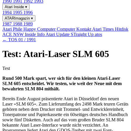
1990
1991
1992
1993
Atari Inside
▾
1994
1995
1996
ATARImagazin
▾
1987
1988
1989
Atari Phile
Happy Computer
Computer Kontakt
Atari Times
Hitdisk
ACE NSW Inside Info
Atari Update
STraight Up
atos
← TOS 01 / 1991
Test: Atari-Laser SLM 605
Test
Rund 500 Mark spart, wer sich für den kleinen Atari-Laser
SLM 605 entscheidet. Wir testen, wie weit der Neue mit dem
bewahrten SLM 804 mithält.
Bereits Ende August präsentierte Atari in Düsseldorf den neuen
Laser »SLM 605«. Zum Lieferumfang des 2498 Mark teuren Geräts
gehören neben dem Drucker mit Trommel- und Entwicklereinheit,
Tonerpatrone und Papierkassette ein 60seitiges deutsches Handbuch
sowie fünf Disketten. Auch auf das vom großen Bruder SLM 804
bekannte Atari Laser-Interface wurde nicht verzichtet. An
Programmen liefert Atari den GDOS-Treiber mit zwei Font-