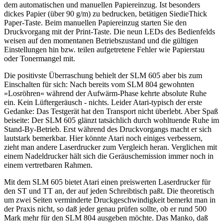
dem automatischen und manuellen Papiereinzug. Ist besonders
dickes Papier (über 90 g/m) zu bedrucken, betätigen SiedieThick
Paper-Taste. Beim manuellen Papiereinzug starten Sie den
Druckvorgang mit der Print-Taste. Die neun LEDs des Bedienfelds
weisen auf den momentanen Betriebszustand und die gültigen
Einstellungen hin bzw. teilen aufgetretene Fehler wie Papierstau
oder Tonermangel mit.
Die positivste Überraschung behielt der SLM 605 aber bis zum
Einschalten für sich: Nach bereits vom SLM 804 gewohnten
»Losröhren« während der Aufwärm-Phase kehrte absolute Ruhe
ein. Kein Lüftergeräusch - nichts. Leider Atari-typisch der erste
Gedanke: Das Testgerät hat den Transport nicht überlebt. Aber Spaß
beiseite: Der SLM 605 glänzt tatsächlich durch wohltuende Ruhe im
Stand-By-Betrieb. Erst während des Druckvorgangs macht er sich
lautstark bemerkbar. Hier könnte Atari noch einiges verbessern,
zieht man andere Laserdrucker zum Vergleich heran. Verglichen mit
einem Nadeldrucker hält sich die Geräuschemission immer noch in
einem vertretbaren Rahmen.
Mit dem SLM 605 bietet Atari einen preiswerten Laserdrucker für
den ST und TT an, der auf jeden Schreibtisch paßt. Die theoretisch
um zwei Seiten verminderte Druckgeschwindigkeit bemerkt man in
der Praxis nicht, so daß jeder genau prüfen sollte, ob er rund 500
Mark mehr für den SLM 804 ausgeben möchte. Das Manko, daß