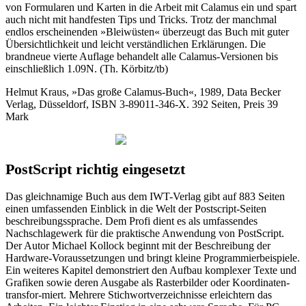
von Formularen und Karten in die Arbeit mit Calamus ein und spart
auch nicht mit handfesten Tips und Tricks. Trotz der manchmal
endlos erscheinenden »Bleiwüsten« überzeugt das Buch mit guter
Übersichtlichkeit und leicht verständlichen Erklärungen. Die
brandneue vierte Auflage behandelt alle Calamus-Versionen bis
einschließlich 1.09N. (Th. Körbitz/tb)
Helmut Kraus, »Das große Calamus-Buch«, 1989, Data Becker
Verlag, Düsseldorf, ISBN 3-89011-346-X. 392 Seiten, Preis 39
Mark
PostScript richtig eingesetzt
Das gleichnamige Buch aus dem IWT-Verlag gibt auf 883 Seiten
einen umfassenden Einblick in die Welt der Postscript-Seiten
beschreibungssprache. Dem Profi dient es als umfassendes
Nachschlagewerk für die praktische Anwendung von PostScript.
Der Autor Michael Kollock beginnt mit der Beschreibung der
Hardware-Voraussetzungen und bringt kleine Programmierbeispiele.
Ein weiteres Kapitel demonstriert den Aufbau komplexer Texte und
Grafiken sowie deren Ausgabe als Rasterbilder oder Koordinaten-
transfor-miert. Mehrere Stichwortverzeichnisse erleichtern das