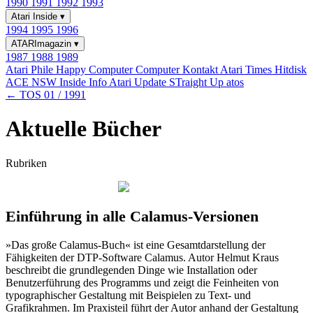
1990
1991
1992
1993
Atari Inside
▾
1994
1995
1996
ATARImagazin
▾
1987
1988
1989
Atari Phile
Happy Computer
Computer Kontakt
Atari Times
Hitdisk
ACE NSW Inside Info
Atari Update
STraight Up
atos
← TOS 01 / 1991
Aktuelle Bücher
Rubriken
Einführung in alle Calamus-Versionen
»Das große Calamus-Buch« ist eine Gesamtdarstellung der
Fähigkeiten der DTP-Software Calamus. Autor Helmut Kraus
beschreibt die grundlegenden Dinge wie Installation oder
Benutzerführung des Programms und zeigt die Feinheiten von
typographischer Gestaltung mit Beispielen zu Text- und
Grafikrahmen. Im Praxisteil führt der Autor anhand der Gestaltung