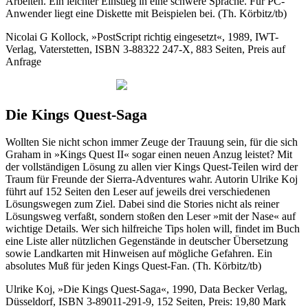
Arbeiten. Ein leichter Einstieg in eine schwere Sprache. Für PC-
Anwender liegt eine Diskette mit Beispielen bei. (Th. Körbitz/tb)
Nicolai G Kollock, »PostScript richtig eingesetzt«, 1989, IWT-
Verlag, Vaterstetten, ISBN 3-88322 247-X, 883 Seiten, Preis auf
Anfrage
Die Kings Quest-Saga
Wollten Sie nicht schon immer Zeuge der Trauung sein, für die sich
Graham in »Kings Quest II« sogar einen neuen Anzug leistet? Mit
der vollständigen Lösung zu allen vier Kings Quest-Teilen wird der
Traum für Freunde der Sierra-Adventures wahr. Autorin Ulrike Koj
führt auf 152 Seiten den Leser auf jeweils drei verschiedenen
Lösungswegen zum Ziel. Dabei sind die Stories nicht als reiner
Lösungsweg verfaßt, sondern stoßen den Leser »mit der Nase« auf
wichtige Details. Wer sich hilfreiche Tips holen will, findet im Buch
eine Liste aller nützlichen Gegenstände in deutscher Übersetzung
sowie Landkarten mit Hinweisen auf mögliche Gefahren. Ein
absolutes Muß für jeden Kings Quest-Fan. (Th. Körbitz/tb)
Ulrike Koj, »Die Kings Quest-Saga«, 1990, Data Becker Verlag,
Düsseldorf, ISBN 3-89011-291-9, 152 Seiten, Preis: 19,80 Mark