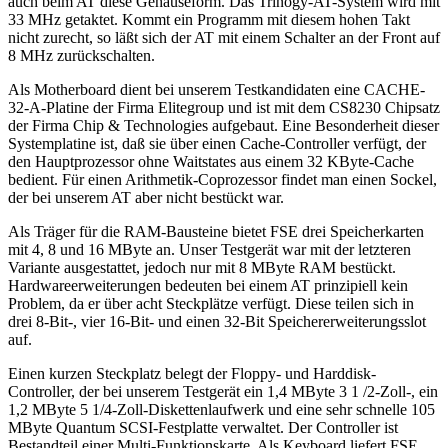
auch beim AT diese Gehäuseform. Das Trinogy-AT-System wird mit
33 MHz getaktet. Kommt ein Programm mit diesem hohen Takt
nicht zurecht, so läßt sich der AT mit einem Schalter an der Front auf
8 MHz zurückschalten.
Als Motherboard dient bei unserem Testkandidaten eine CACHE-
32-A-Platine der Firma Elitegroup und ist mit dem CS8230 Chipsatz
der Firma Chip & Technologies aufgebaut. Eine Besonderheit dieser
Systemplatine ist, daß sie über einen Cache-Controller verfügt, der
den Hauptprozessor ohne Waitstates aus einem 32 KByte-Cache
bedient. Für einen Arithmetik-Coprozessor findet man einen Sockel,
der bei unserem AT aber nicht bestückt war.
Als Träger für die RAM-Bausteine bietet FSE drei Speicherkarten
mit 4, 8 und 16 MByte an. Unser Testgerät war mit der letzteren
Variante ausgestattet, jedoch nur mit 8 MByte RAM bestückt.
Hardwareerweiterungen bedeuten bei einem AT prinzipiell kein
Problem, da er über acht Steckplätze verfügt. Diese teilen sich in
drei 8-Bit-, vier 16-Bit- und einen 32-Bit Speichererweiterungsslot
auf.
Einen kurzen Steckplatz belegt der Floppy- und Harddisk-
Controller, der bei unserem Testgerät ein 1,4 MByte 3 1 /2-Zoll-, ein
1,2 MByte 5 1/4-Zoll-Diskettenlaufwerk und eine sehr schnelle 105
MByte Quantum SCSI-Festplatte verwaltet. Der Controller ist
Bestandteil einer Multi-Funktionskarte. Als Keyboard liefert FSE