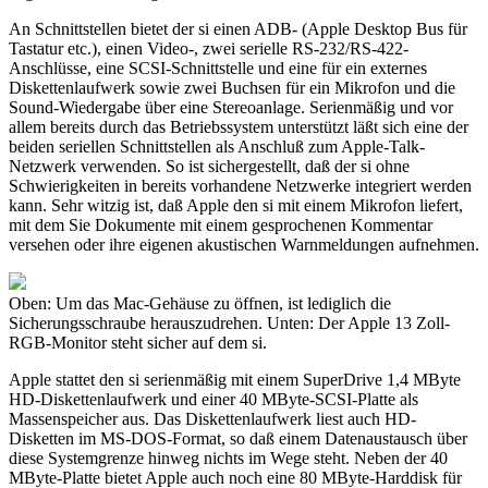
An Schnittstellen bietet der si einen ADB- (Apple Desktop Bus für
Tastatur etc.), einen Video-, zwei serielle RS-232/RS-422-
Anschlüsse, eine SCSI-Schnittstelle und eine für ein externes
Diskettenlaufwerk sowie zwei Buchsen für ein Mikrofon und die
Sound-Wiedergabe über eine Stereoanlage. Serienmäßig und vor
allem bereits durch das Betriebssystem unterstützt läßt sich eine der
beiden seriellen Schnittstellen als Anschluß zum Apple-Talk-
Netzwerk verwenden. So ist sichergestellt, daß der si ohne
Schwierigkeiten in bereits vorhandene Netzwerke integriert werden
kann. Sehr witzig ist, daß Apple den si mit einem Mikrofon liefert,
mit dem Sie Dokumente mit einem gesprochenen Kommentar
versehen oder ihre eigenen akustischen Warnmeldungen aufnehmen.
Oben: Um das Mac-Gehäuse zu öffnen, ist lediglich die
Sicherungsschraube herauszudrehen. Unten: Der Apple 13 Zoll-
RGB-Monitor steht sicher auf dem si.
Apple stattet den si serienmäßig mit einem SuperDrive 1,4 MByte
HD-Diskettenlaufwerk und einer 40 MByte-SCSI-Platte als
Massenspeicher aus. Das Diskettenlaufwerk liest auch HD-
Disketten im MS-DOS-Format, so daß einem Datenaustausch über
diese Systemgrenze hinweg nichts im Wege steht. Neben der 40
MByte-Platte bietet Apple auch noch eine 80 MByte-Harddisk für