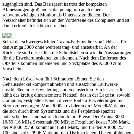
zugänglich sind. Das Basisgerät ist trotz der kompakten
Abmessungen groß und stabil genug, um auch einem
schwergewichtigen Monitor als Untersatz zu dienen. Der
Netzschalter befindet sich an der Vorderseite des Computers und ist
damit erfreulich leicht zu erreichen.
Selbst der schwergewichtige Taxan-Farbmonitor von Tridis ist für
den Amiga 3000 ohne weiteres trag- und ansteuerbar. An der
Rückseite sind der Lüfter, die Schnittstellen sowie die Aussparungen
für die Erweiterungskarten zu erkennen. Nach dem Entfernen des
Oberteils kommen Innenleben und Steckplätze des A3000 zum
Vorschein.
Nach dem Lösen von fünf Schrauben können Sie den
Gehäusedeckel komplett abheben und zusätzliche Laufwerke
anschließen oder Erweiterungskarten einstecken. Ein leiser Lüfter
kühlt das kräftig dimensionierte Netzteil, das in der Lage ist, sowohl
Computer, Festplatte als auch diverse Einbau-Erweiterungen mit
Strom zu versorgen. Vom 3000er existieren drei Modell-Varianten,
die sich durch ihren Systemtakt und die Festplattenkapazität
unterscheiden - und natürlich durch ihre Preise: Der Amiga 3000
16/50 (16 MHz Systemtakt/50 MByte Festplatte) kostet 7366 Mark,
der A3000 25/50 kommt auf 8681 Mark, und für den A3000 25/
100 sind stolze 9996 Mark auf den Tisch zu legen. Die empfohlenen