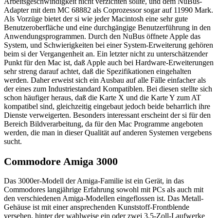
Arbeitsgeschwindigkeit nicht verzichten sollte, und dem NuBus-
Adapter mit dem MC 68882 als Coprozessor sogar auf 11990 Mark.
Als Vorzüge bietet der si wie jeder Macintosh eine sehr gute
Benutzeroberfläche und eine durchgängige Benutzerführung in den
Anwendungsprogrammen. Durch den NuBus öffnete Apple das
System, und Schwierigkeiten bei einer System-Erweiterung gehören
beim si der Vergangenheit an. Ein letzter nicht zu unterschätzender
Punkt für den Mac ist, daß Apple auch bei Hardware-Erweiterungen
sehr streng darauf achtet, daß die Spezifikationen eingehalten
werden. Daher erweist sich ein Ausbau auf alle Fälle einfacher als
der eines zum Industriestandard Kompatiblen. Bei diesen stellte sich
schon häufiger heraus, daß die Karte X und die Karte Y zum AT
kompatibel sind, gleichzeitig eingebaut jedoch beide beharrlich ihre
Dienste verweigerten. Besonders interessant erscheint der si für den
Bereich Bildverarbeitung, da für den Mac Programme angeboten
werden, die man in dieser Qualität auf anderen Systemen vergebens
sucht.
Commodore Amiga 3000
Das 3000er-Modell der Amiga-Familie ist ein Gerät, in das
Commodores langjährige Erfahrung sowohl mit PCs als auch mit
den verschiedenen Amiga-Modellen eingeflossen ist. Das Metall-
Gehäuse ist mit einer ansprechenden Kunststoff-Frontblende
versehen, hinter der wahlweise ein oder zwei 3,5-Zoll-Laufwerke