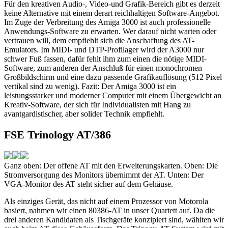
Für den kreativen Audio-, Video-und Grafik-Bereich gibt es derzeit
keine Alternative mit einem derart reichhaltigen Software-Angebot.
Im Zuge der Verbreitung des Amiga 3000 ist auch professionelle
Anwendungs-Software zu erwarten. Wer darauf nicht warten oder
vertrauen will, dem empfiehlt sich die Anschaffung des AT-
Emulators. Im MIDI- und DTP-Profilager wird der A3000 nur
schwer Fuß fassen, dafür fehlt ihm zum einen die nötige MIDI-
Software, zum anderen der Anschluß für einen monochromen
Großbildschirm und eine dazu passende Grafikauflösung (512 Pixel
vertikal sind zu wenig). Fazit: Der Amiga 3000 ist ein
leistungsstarker und moderner Computer mit einem Übergewicht an
Kreativ-Software, der sich für Individualisten mit Hang zu
avantgardistischer, aber solider Technik empfiehlt.
FSE Trinology AT/386
Ganz oben: Der offene AT mit den Erweiterungskarten. Oben: Die
Stromversorgung des Monitors übernimmt der AT. Unten: Der
VGA-Monitor des AT steht sicher auf dem Gehäuse.
Als einziges Gerät, das nicht auf einem Prozessor von Motorola
basiert, nahmen wir einen 80386-AT in unser Quartett auf. Da die
drei anderen Kandidaten als Tischgeräte konzipiert sind, wählten wir