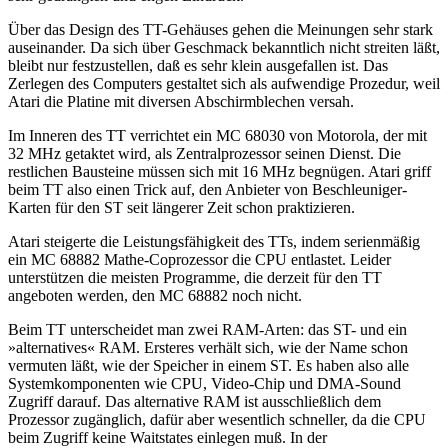
Über das Design des TT-Gehäuses gehen die Meinungen sehr stark
auseinander. Da sich über Geschmack bekanntlich nicht streiten läßt,
bleibt nur festzustellen, daß es sehr klein ausgefallen ist. Das
Zerlegen des Computers gestaltet sich als aufwendige Prozedur, weil
Atari die Platine mit diversen Abschirmblechen versah.
Im Inneren des TT verrichtet ein MC 68030 von Motorola, der mit
32 MHz getaktet wird, als Zentralprozessor seinen Dienst. Die
restlichen Bausteine müssen sich mit 16 MHz begnügen. Atari griff
beim TT also einen Trick auf, den Anbieter von Beschleuniger-
Karten für den ST seit längerer Zeit schon praktizieren.
Atari steigerte die Leistungsfähigkeit des TTs, indem serienmäßig
ein MC 68882 Mathe-Coprozessor die CPU entlastet. Leider
unterstützen die meisten Programme, die derzeit für den TT
angeboten werden, den MC 68882 noch nicht.
Beim TT unterscheidet man zwei RAM-Arten: das ST- und ein
»alternatives« RAM. Ersteres verhält sich, wie der Name schon
vermuten läßt, wie der Speicher in einem ST. Es haben also alle
Systemkomponenten wie CPU, Video-Chip und DMA-Sound
Zugriff darauf. Das alternative RAM ist ausschließlich dem
Prozessor zugänglich, dafür aber wesentlich schneller, da die CPU
beim Zugriff keine Waitstates einlegen muß. In der