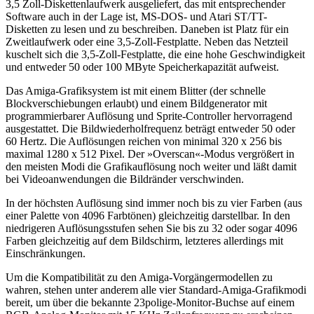
3,5 Zoll-Diskettenlaufwerk ausgeliefert, das mit entsprechender
Software auch in der Lage ist, MS-DOS- und Atari ST/TT-
Disketten zu lesen und zu beschreiben. Daneben ist Platz für ein
Zweitlaufwerk oder eine 3,5-Zoll-Festplatte. Neben das Netzteil
kuschelt sich die 3,5-Zoll-Festplatte, die eine hohe Geschwindigkeit
und entweder 50 oder 100 MByte Speicherkapazität aufweist.
Das Amiga-Grafiksystem ist mit einem Blitter (der schnelle
Blockverschiebungen erlaubt) und einem Bildgenerator mit
programmierbarer Auflösung und Sprite-Controller hervorragend
ausgestattet. Die Bildwiederholfrequenz beträgt entweder 50 oder
60 Hertz. Die Auflösungen reichen von minimal 320 x 256 bis
maximal 1280 x 512 Pixel. Der »Overscan«-Modus vergrößert in
den meisten Modi die Grafikauflösung noch weiter und läßt damit
bei Videoanwendungen die Bildränder verschwinden.
In der höchsten Auflösung sind immer noch bis zu vier Farben (aus
einer Palette von 4096 Farbtönen) gleichzeitig darstellbar. In den
niedrigeren Auflösungsstufen sehen Sie bis zu 32 oder sogar 4096
Farben gleichzeitig auf dem Bildschirm, letzteres allerdings mit
Einschränkungen.
Um die Kompatibilität zu den Amiga-Vorgängermodellen zu
wahren, stehen unter anderem alle vier Standard-Amiga-Grafikmodi
bereit, um über die bekannte 23polige-Monitor-Buchse auf einem