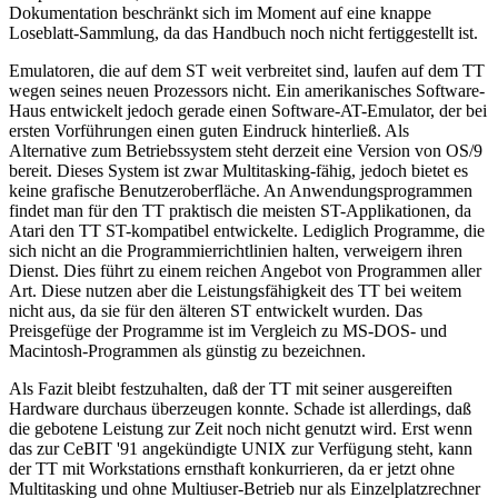
Dokumentation beschränkt sich im Moment auf eine knappe
Loseblatt-Sammlung, da das Handbuch noch nicht fertiggestellt ist.
Emulatoren, die auf dem ST weit verbreitet sind, laufen auf dem TT
wegen seines neuen Prozessors nicht. Ein amerikanisches Software-
Haus entwickelt jedoch gerade einen Software-AT-Emulator, der bei
ersten Vorführungen einen guten Eindruck hinterließ. Als
Alternative zum Betriebssystem steht derzeit eine Version von OS/9
bereit. Dieses System ist zwar Multitasking-fähig, jedoch bietet es
keine grafische Benutzeroberfläche. An Anwendungsprogrammen
findet man für den TT praktisch die meisten ST-Applikationen, da
Atari den TT ST-kompatibel entwickelte. Lediglich Programme, die
sich nicht an die Programmierrichtlinien halten, verweigern ihren
Dienst. Dies führt zu einem reichen Angebot von Programmen aller
Art. Diese nutzen aber die Leistungsfähigkeit des TT bei weitem
nicht aus, da sie für den älteren ST entwickelt wurden. Das
Preisgefüge der Programme ist im Vergleich zu MS-DOS- und
Macintosh-Programmen als günstig zu bezeichnen.
Als Fazit bleibt festzuhalten, daß der TT mit seiner ausgereiften
Hardware durchaus überzeugen konnte. Schade ist allerdings, daß
die gebotene Leistung zur Zeit noch nicht genutzt wird. Erst wenn
das zur CeBIT '91 angekündigte UNIX zur Verfügung steht, kann
der TT mit Workstations ernsthaft konkurrieren, da er jetzt ohne
Multitasking und ohne Multiuser-Betrieb nur als Einzelplatzrechner