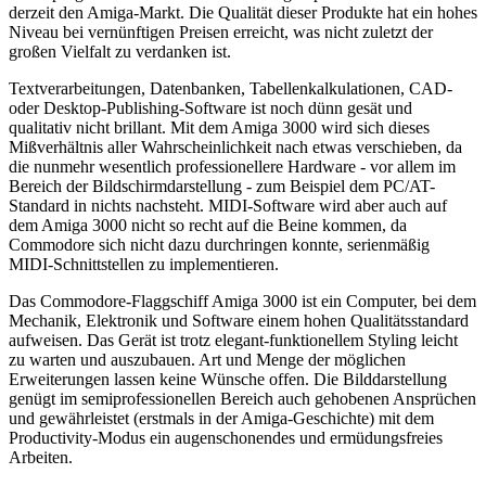
derzeit den Amiga-Markt. Die Qualität dieser Produkte hat ein hohes
Niveau bei vernünftigen Preisen erreicht, was nicht zuletzt der
großen Vielfalt zu verdanken ist.
Textverarbeitungen, Datenbanken, Tabellenkalkulationen, CAD-
oder Desktop-Publishing-Software ist noch dünn gesät und
qualitativ nicht brillant. Mit dem Amiga 3000 wird sich dieses
Mißverhältnis aller Wahrscheinlichkeit nach etwas verschieben, da
die nunmehr wesentlich professionellere Hardware - vor allem im
Bereich der Bildschirmdarstellung - zum Beispiel dem PC/AT-
Standard in nichts nachsteht. MIDI-Software wird aber auch auf
dem Amiga 3000 nicht so recht auf die Beine kommen, da
Commodore sich nicht dazu durchringen konnte, serienmäßig
MIDI-Schnittstellen zu implementieren.
Das Commodore-Flaggschiff Amiga 3000 ist ein Computer, bei dem
Mechanik, Elektronik und Software einem hohen Qualitätsstandard
aufweisen. Das Gerät ist trotz elegant-funktionellem Styling leicht
zu warten und auszubauen. Art und Menge der möglichen
Erweiterungen lassen keine Wünsche offen. Die Bilddarstellung
genügt im semiprofessionellen Bereich auch gehobenen Ansprüchen
und gewährleistet (erstmals in der Amiga-Geschichte) mit dem
Productivity-Modus ein augenschonendes und ermüdungsfreies
Arbeiten.