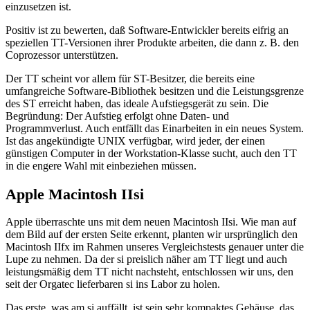
einzusetzen ist.
Positiv ist zu bewerten, daß Software-Entwickler bereits eifrig an
speziellen TT-Versionen ihrer Produkte arbeiten, die dann z. B. den
Coprozessor unterstützen.
Der TT scheint vor allem für ST-Besitzer, die bereits eine
umfangreiche Software-Bibliothek besitzen und die Leistungsgrenze
des ST erreicht haben, das ideale Aufstiegsgerät zu sein. Die
Begründung: Der Aufstieg erfolgt ohne Daten- und
Programmverlust. Auch entfällt das Einarbeiten in ein neues System.
Ist das angekündigte UNIX verfügbar, wird jeder, der einen
günstigen Computer in der Workstation-Klasse sucht, auch den TT
in die engere Wahl mit einbeziehen müssen.
Apple Macintosh IIsi
Apple überraschte uns mit dem neuen Macintosh IIsi. Wie man auf
dem Bild auf der ersten Seite erkennt, planten wir ursprünglich den
Macintosh IIfx im Rahmen unseres Vergleichstests genauer unter die
Lupe zu nehmen. Da der si preislich näher am TT liegt und auch
leistungsmäßig dem TT nicht nachsteht, entschlossen wir uns, den
seit der Orgatec lieferbaren si ins Labor zu holen.
Das erste, was am si auffällt, ist sein sehr kompaktes Gehäuse, das