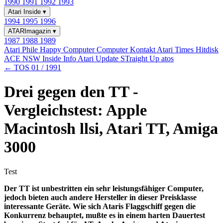
1990
1991
1992
1993
Atari Inside
▾
1994
1995
1996
ATARImagazin
▾
1987
1988
1989
Atari Phile
Happy Computer
Computer Kontakt
Atari Times
Hitdisk
ACE NSW Inside Info
Atari Update
STraight Up
atos
← TOS 01 / 1991
Drei gegen den TT -
Vergleichstest: Apple
Macintosh llsi, Atari TT, Amiga
3000
Test
Der TT ist unbestritten ein sehr leistungsfähiger Computer,
jedoch bieten auch andere Hersteller in dieser Preisklasse
interessante Geräte. Wie sich Ataris Flaggschiff gegen die
Konkurrenz behauptet, mußte es in einem harten Dauertest