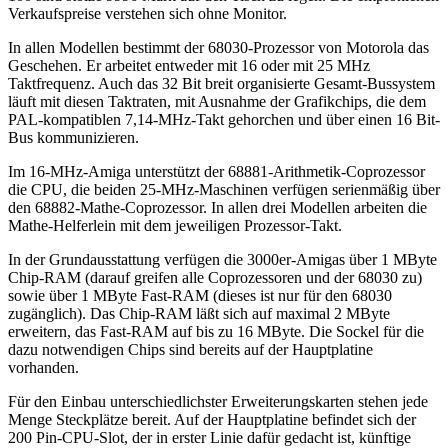
Verkaufspreise verstehen sich ohne Monitor.
In allen Modellen bestimmt der 68030-Prozessor von Motorola das
Geschehen. Er arbeitet entweder mit 16 oder mit 25 MHz
Taktfrequenz. Auch das 32 Bit breit organisierte Gesamt-Bussystem
läuft mit diesen Taktraten, mit Ausnahme der Grafikchips, die dem
PAL-kompatiblen 7,14-MHz-Takt gehorchen und über einen 16 Bit-
Bus kommunizieren.
Im 16-MHz-Amiga unterstützt der 68881-Arithmetik-Coprozessor
die CPU, die beiden 25-MHz-Maschinen verfügen serienmäßig über
den 68882-Mathe-Coprozessor. In allen drei Modellen arbeiten die
Mathe-Helferlein mit dem jeweiligen Prozessor-Takt.
In der Grundausstattung verfügen die 3000er-Amigas über 1 MByte
Chip-RAM (darauf greifen alle Coprozessoren und der 68030 zu)
sowie über 1 MByte Fast-RAM (dieses ist nur für den 68030
zugänglich). Das Chip-RAM läßt sich auf maximal 2 MByte
erweitern, das Fast-RAM auf bis zu 16 MByte. Die Sockel für die
dazu notwendigen Chips sind bereits auf der Hauptplatine
vorhanden.
Für den Einbau unterschiedlichster Erweiterungskarten stehen jede
Menge Steckplätze bereit. Auf der Hauptplatine befindet sich der
200 Pin-CPU-Slot, der in erster Linie dafür gedacht ist, künftige