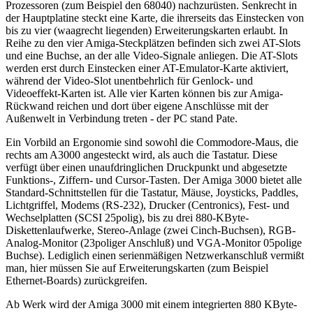
Prozessoren (zum Beispiel den 68040) nachzurüsten. Senkrecht in
der Hauptplatine steckt eine Karte, die ihrerseits das Einstecken von
bis zu vier (waagrecht liegenden) Erweiterungskarten erlaubt. In
Reihe zu den vier Amiga-Steckplätzen befinden sich zwei AT-Slots
und eine Buchse, an der alle Video-Signale anliegen. Die AT-Slots
werden erst durch Einstecken einer AT-Emulator-Karte aktiviert,
während der Video-Slot unentbehrlich für Genlock- und
Videoeffekt-Karten ist. Alle vier Karten können bis zur Amiga-
Rückwand reichen und dort über eigene Anschlüsse mit der
Außenwelt in Verbindung treten - der PC stand Pate.
Ein Vorbild an Ergonomie sind sowohl die Commodore-Maus, die
rechts am A3000 angesteckt wird, als auch die Tastatur. Diese
verfügt über einen unaufdringlichen Druckpunkt und abgesetzte
Funktions-, Ziffern- und Cursor-Tasten. Der Amiga 3000 bietet alle
Standard-Schnittstellen für die Tastatur, Mäuse, Joysticks, Paddles,
Lichtgriffel, Modems (RS-232), Drucker (Centronics), Fest- und
Wechselplatten (SCSI 25polig), bis zu drei 880-KByte-
Diskettenlaufwerke, Stereo-Anlage (zwei Cinch-Buchsen), RGB-
Analog-Monitor (23poliger Anschluß) und VGA-Monitor 05polige
Buchse). Lediglich einen serienmäßigen Netzwerkanschluß vermißt
man, hier müssen Sie auf Erweiterungskarten (zum Beispiel
Ethernet-Boards) zurückgreifen.
Ab Werk wird der Amiga 3000 mit einem integrierten 880 KByte-