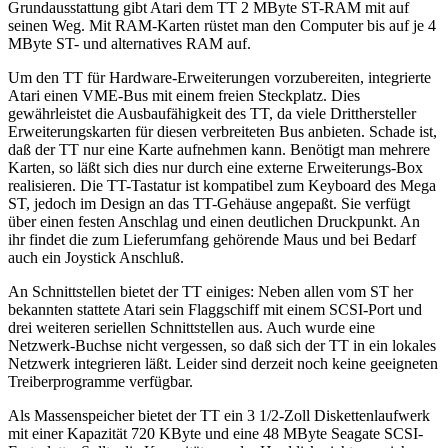
Grundausstattung gibt Atari dem TT 2 MByte ST-RAM mit auf
seinen Weg. Mit RAM-Karten rüstet man den Computer bis auf je 4
MByte ST- und alternatives RAM auf.
Um den TT für Hardware-Erweiterungen vorzubereiten, integrierte
Atari einen VME-Bus mit einem freien Steckplatz. Dies
gewährleistet die Ausbaufähigkeit des TT, da viele Dritthersteller
Erweiterungskarten für diesen verbreiteten Bus anbieten. Schade ist,
daß der TT nur eine Karte aufnehmen kann. Benötigt man mehrere
Karten, so läßt sich dies nur durch eine externe Erweiterungs-Box
realisieren. Die TT-Tastatur ist kompatibel zum Keyboard des Mega
ST, jedoch im Design an das TT-Gehäuse angepaßt. Sie verfügt
über einen festen Anschlag und einen deutlichen Druckpunkt. An
ihr findet die zum Lieferumfang gehörende Maus und bei Bedarf
auch ein Joystick Anschluß.
An Schnittstellen bietet der TT einiges: Neben allen vom ST her
bekannten stattete Atari sein Flaggschiff mit einem SCSI-Port und
drei weiteren seriellen Schnittstellen aus. Auch wurde eine
Netzwerk-Buchse nicht vergessen, so daß sich der TT in ein lokales
Netzwerk integrieren läßt. Leider sind derzeit noch keine geeigneten
Treiberprogramme verfügbar.
Als Massenspeicher bietet der TT ein 3 1/2-Zoll Diskettenlaufwerk
mit einer Kapazität 720 KByte und eine 48 MByte Seagate SCSI-