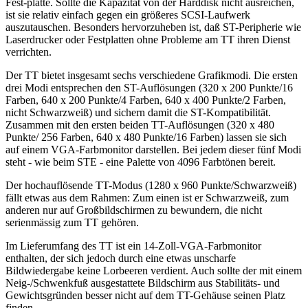
Fest-platte. Sollte die Kapazität von der Harddisk nicht ausreichen,
ist sie relativ einfach gegen ein größeres SCSI-Laufwerk
auszutauschen. Besonders hervorzuheben ist, daß ST-Peripherie wie
Laserdrucker oder Festplatten ohne Probleme am TT ihren Dienst
verrichten.
Der TT bietet insgesamt sechs verschiedene Grafikmodi. Die ersten
drei Modi entsprechen den ST-Auflösungen (320 x 200 Punkte/16
Farben, 640 x 200 Punkte/4 Farben, 640 x 400 Punkte/2 Farben,
nicht Schwarzweiß) und sichern damit die ST-Kompatibilität.
Zusammen mit den ersten beiden TT-Auflösungen (320 x 480
Punkte/ 256 Farben, 640 x 480 Punkte/16 Farben) lassen sie sich
auf einem VGA-Farbmonitor darstellen. Bei jedem dieser fünf Modi
steht - wie beim STE - eine Palette von 4096 Farbtönen bereit.
Der hochauflösende TT-Modus (1280 x 960 Punkte/Schwarzweiß)
fällt etwas aus dem Rahmen: Zum einen ist er Schwarzweiß, zum
anderen nur auf Großbildschirmen zu bewundern, die nicht
serienmässig zum TT gehören.
Im Lieferumfang des TT ist ein 14-Zoll-VGA-Farbmonitor
enthalten, der sich jedoch durch eine etwas unscharfe
Bildwiedergabe keine Lorbeeren verdient. Auch sollte der mit einem
Neig-/Schwenkfuß ausgestattete Bildschirm aus Stabilitäts- und
Gewichtsgründen besser nicht auf dem TT-Gehäuse seinen Platz
finden.