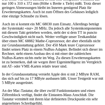
nur 100 x 310 x 372 mm (Höhe x Breite x Tiefe) mißt. Trotz dieser
geringen Abmessungen bleibt im Inneren genügend Platz für
Erweiterungskarten. Auch ist zum Öffnen des Gehäuses lediglich
eine einzige Schraube zu lösen.
Auch im si kommt ein MC 68030 zum Einsatz. Allerdings beträgt
der Systemtakt »nur« 20 MHz. Da jedoch alle Systemkomponenten
mit diesem Takt getrieben werden, steht der si dem TT in puncto
Geschwindigkeit nicht nach. Weiter verfügte unser Testkandidat
über einen MC 68882 Mathe-Coprozessor, der aber ebenfalls nicht
zur Grundausstattung gehört. Der 450 Mark teure Coprozessor
findet seinen Platz in einem NuBus-Adapter. Befindet sich dieser im
Rechner, steht einem Ausbau des si mit einer der zahlreichen
NuBus-Karten nichts mehr im Weg. Zu diesen Erweiterungskarten
ist zu bemerken, daß sie wegen ihrer Eigenintelligenz im Verrgleich
mit AT- oder VME-Karten relativ teuer sind.
In der Grundausstattung versieht Apple den si mit 2 MByte RAM,
das sich auf bis zu 17 MByte ausbauen läßt. Unser Testgerät war mit
5 MByte ausgerüstet.
An der Mac-Tastatur, die über zwölf Funktionstasten und einen
Ziffernblock verfügt, findet die Eintasten-Maus Anschluß. Die
Tastatur vermittelt mit ihrem klar definierten Druckpunkt ein sehr
angenehmes Schreibgefühl.