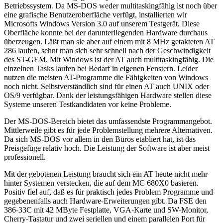
Betriebssystem. Da MS-DOS weder multitaskingfähig ist noch über
eine grafische Benutzeroberfläche verfügt, installierten wir
Microsofts Windows Version 3.0 auf unserem Testgerät. Diese
Oberfläche konnte bei der darunterliegenden Hardware durchaus
überzeugen. Läßt man sie aber auf einem mit 8 MHz getakteten AT
286 laufen, sehnt man sich sehr schnell nach der Geschwindigkeit
des ST-GEM. Mit Windows ist der AT auch multitaskingfähig. Die
einzelnen Tasks laufen bei Bedarf in eigenen Fenstern. Leider
nutzen die meisten AT-Programme die Fähigkeiten von Windows
noch nicht. Selbstverständlich sind für einen AT auch UNIX oder
OS/9 verfügbar. Dank der leistungsfähigen Hardware stellen diese
Systeme unseren Testkandidaten vor keine Probleme.
Der MS-DOS-Bereich bietet das umfassendste Programmangebot.
Mittlerweile gibt es für jede Problemstellung mehrere Alternativen.
Da sich MS-DOS vor allem in den Büros etabliert hat, ist das
Preisgefüge relativ hoch. Die Leistung der Software ist aber meist
professionell.
Mit der gebotenen Leistung braucht sich ein AT heute nicht mehr
hinter Systemen verstecken, die auf dem MC 680X0 basieren.
Positiv fiel auf, daß es für praktisch jedes Problem Programme und
gegebenenfalls auch Hardware-Erweiterungen gibt. Da FSE den
386-33C mit 42 MByte Festplatte, VGA-Karte und SW-Monitor,
Cherry-Tastatur und zwei seriellen und einem parallelen Port für