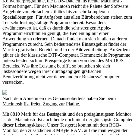
Konvertierprogramme, die DOS-Dateien ins rechte Macintosh-
Format bringen. Für den Macintosh reicht die Palette der Software-
Angebote von einfachen Utilities bis zu sehr komplexen
Speziallösungen. Für Aufgaben aus allen Bürobereichen stehen zum
Teil sehr leistungsfähige Programme bereit. Besonders
erwähnenswert ist, daß es durch die sehr strengen Apple-
Programmierrichtlinien genügt, die Bedienung nur einer
Anwendung zu erlernen. Danach findet man sich in allen anderen
Programmen zurecht. Sein bedeutendstes Einsatzgebiet findet der
Mac im grafischen Bereich und in der Bildverarbeitung. Außerdem
gilt er als der klassische DTP-Computer. Kommerzielle Programme
unterscheiden sich im Preisgefüge kaum von dem des MS-DOS-
Bereichs. Was ihre Leistung betrifft, so brauchen sie sich
insbesondere wegen ihrer durchgängigen grafischen
Benutzerführung nicht vor denen anderer Business-Computer
verstecken.
Nach dem Abnehmen des Gehäuseoberteils haben Sie beim
Macintosh IIsi freien Zugang zur Platine.
Mit 8810 Mark für das Basisgerät und den preisgünstigsten Monitor
ist der Macintosh IIsi auch heute noch nicht der günstigste Computer
dieser Leistungsklasse. Unser Testgerät kommt mit dem RGB-
Monitor, den zusätzlichen 3 MByte RAM, auf die man wegen der