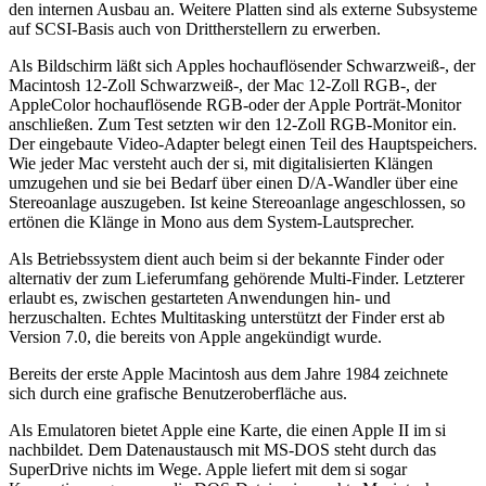
den internen Ausbau an. Weitere Platten sind als externe Subsysteme
auf SCSI-Basis auch von Drittherstellern zu erwerben.
Als Bildschirm läßt sich Apples hochauflösender Schwarzweiß-, der
Macintosh 12-Zoll Schwarzweiß-, der Mac 12-Zoll RGB-, der
AppleColor hochauflösende RGB-oder der Apple Porträt-Monitor
anschließen. Zum Test setzten wir den 12-Zoll RGB-Monitor ein.
Der eingebaute Video-Adapter belegt einen Teil des Hauptspeichers.
Wie jeder Mac versteht auch der si, mit digitalisierten Klängen
umzugehen und sie bei Bedarf über einen D/A-Wandler über eine
Stereoanlage auszugeben. Ist keine Stereoanlage angeschlossen, so
ertönen die Klänge in Mono aus dem System-Lautsprecher.
Als Betriebssystem dient auch beim si der bekannte Finder oder
alternativ der zum Lieferumfang gehörende Multi-Finder. Letzterer
erlaubt es, zwischen gestarteten Anwendungen hin- und
herzuschalten. Echtes Multitasking unterstützt der Finder erst ab
Version 7.0, die bereits von Apple angekündigt wurde.
Bereits der erste Apple Macintosh aus dem Jahre 1984 zeichnete
sich durch eine grafische Benutzeroberfläche aus.
Als Emulatoren bietet Apple eine Karte, die einen Apple II im si
nachbildet. Dem Datenaustausch mit MS-DOS steht durch das
SuperDrive nichts im Wege. Apple liefert mit dem si sogar