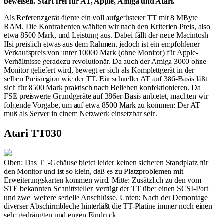
beweisen. Start frei für AT, Apple, Amiga und Atari.
Als Referenzgerät diente ein voll aufgerüsteter TT mit 8 MByte
RAM. Die Kontrahenten wählten wir nach den Kriterien Preis, also
etwa 8500 Mark, und Leistung aus. Dabei fällt der neue Macintosh
IIsi preislich etwas aus dem Rahmen, jedoch ist ein empfohlener
Verkaufspreis von unter 10000 Mark (ohne Monitor) für Apple-
Verhältnisse geradezu revolutionär. Da auch der Amiga 3000 ohne
Monitor geliefert wird, bewegt er sich als Komplettgerät in der
selben Preisregion wie der TT. Ein schneller AT auf 386-Basis läßt
sich für 8500 Mark praktisch nach Belieben konfektionieren. Da
FSE preiswerte Grundgeräte auf 386er-Basis anbietet, machten wir
folgende Vorgabe, um auf etwa 8500 Mark zu kommen: Der AT
muß als Server in einem Netzwerk einsetzbar sein.
Atari TT030
Oben: Das TT-Gehäuse bietet leider keinen sicheren Standplatz für
den Monitor und ist so klein, daß es zu Platzproblemen mit
Erweiterungskarten kommen wird. Mitte: Zusätzlich zu den vom
STE bekannten Schnittstellen verfügt der TT über einen SCSI-Port
und zwei weitere serielle Anschlüsse. Unten: Nach der Demontage
diverser Abschirmbleche hinterläßt die TT-Platine immer noch einen
sehr gedrängten und engen Eindruck.