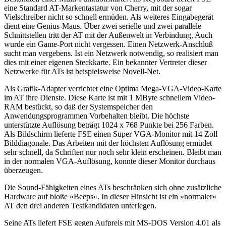
eine Standard AT-Markentastatur von Cherry, mit der sogar
Vielschreiber nicht so schnell ermüden. Als weiteres Eingabegerät
dient eine Genius-Maus. Über zwei serielle und zwei parallele
Schnittstellen tritt der AT mit der Außenwelt in Verbindung. Auch
wurde ein Game-Port nicht vergessen. Einen Netzwerk-Anschluß
sucht man vergebens. Ist ein Netzwerk notwendig, so realisiert man
dies mit einer eigenen Steckkarte. Ein bekannter Vertreter dieser
Netzwerke für ATs ist beispielsweise Novell-Net.
Als Grafik-Adapter verrichtet eine Optima Mega-VGA-Video-Karte
im AT ihre Dienste. Diese Karte ist mit 1 MByte schnellem Video-
RAM bestückt, so daß der Systemspeicher den
Anwendungsprogrammen Vorbehalten bleibt. Die höchste
unterstützte Auflösung beträgt 1024 x 768 Punkte bei 256 Farben.
Als Bildschirm lieferte FSE einen Super VGA-Monitor mit 14 Zoll
Bilddiagonale. Das Arbeiten mit der höchsten Auflösung ermüdet
sehr schnell, da Schriften nur noch sehr klein erscheinen. Bleibt man
in der normalen VGA-Auflösung, konnte dieser Monitor durchaus
überzeugen.
Die Sound-Fähigkeiten eines ATs beschränken sich ohne zusätzliche
Hardware auf bloße »Beeps«. In dieser Hinsicht ist ein »normaler«
AT den drei anderen Testkandidaten unterlegen.
Seine ATs liefert FSE gegen Aufpreis mit MS-DOS Version 4.01 als