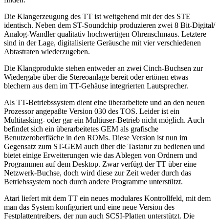
Die Klangerzeugung des TT ist weitgehend mit der des STE
identisch. Neben dem ST-Soundchip produzieren zwei 8 Bit-Digital/
Analog-Wandler qualitativ hochwertigen Ohrenschmaus. Letztere
sind in der Lage, digitalisierte Geräusche mit vier verschiedenen
Abtastraten wiederzugeben.
Die Klangprodukte stehen entweder an zwei Cinch-Buchsen zur
Wiedergabe über die Stereoanlage bereit oder ertönen etwas
blechern aus dem im TT-Gehäuse integrierten Lautsprecher.
Als TT-Betriebssystem dient eine überarbeitete und an den neuen
Prozessor angepaßte Version 030 des TOS. Leider ist ein
Multitasking- oder gar ein Multiuser-Betrieb nicht möglich. Auch
befindet sich ein überarbeitetes GEM als grafische
Benutzeroberfläche in den ROMs. Diese Version ist nun im
Gegensatz zum ST-GEM auch über die Tastatur zu bedienen und
bietet einige Erweiterungen wie das Ablegen von Ordnern und
Programmen auf dem Desktop. Zwar verfügt der TT über eine
Netzwerk-Buchse, doch wird diese zur Zeit weder durch das
Betriebssystem noch durch andere Programme unterstützt.
Atari liefert mit dem TT ein neues modulares Kontrollfeld, mit dem
man das System konfiguriert und eine neue Version des
Festplattentreibers, der nun auch SCSI-Platten unterstützt. Die