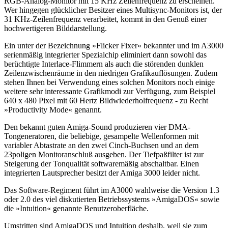
RGB-Analog-Monitor mit 15 KHz Zeilenfrequenz zu erscheinen.
Wer hingegen glücklicher Besitzer eines Multisync-Monitors ist, der
31 KHz-Zeilenfrequenz verarbeitet, kommt in den Genuß einer
hochwertigeren Bilddarstellung.
Ein unter der Bezeichnung »Flicker Fixer« bekannter und im A3000
serienmäßig integrierter Spezialchip eliminiert dann sowohl das
berüchtigte Interlace-Flimmern als auch die störenden dunklen
Zeilenzwischenräume in den niedrigen Grafikauflösungen. Zudem
stehen Ihnen bei Verwendung eines solchen Monitors noch einige
weitere sehr interessante Grafikmodi zur Verfügung, zum Beispiel
640 x 480 Pixel mit 60 Hertz Bildwiederholfrequenz - zu Recht
»Productivity Mode« genannt.
Den bekannt guten Amiga-Sound produzieren vier DMA-
Tongeneratoren, die beliebige, gesampelte Wellenformen mit
variabler Abtastrate an den zwei Cinch-Buchsen und an dem
23poligen Monitoranschluß ausgeben. Der Tiefpaßfilter ist zur
Steigerung der Tonqualität softwaremäßig abschaltbar. Einen
integrierten Lautsprecher besitzt der Amiga 3000 leider nicht.
Das Software-Regiment führt im A3000 wahlweise die Version 1.3
oder 2.0 des viel diskutierten Betriebssystems »AmigaDOS« sowie
die »Intuition« genannte Benutzeroberfläche.
Umstritten sind AmigaDOS und Intuition deshalb, weil sie zum