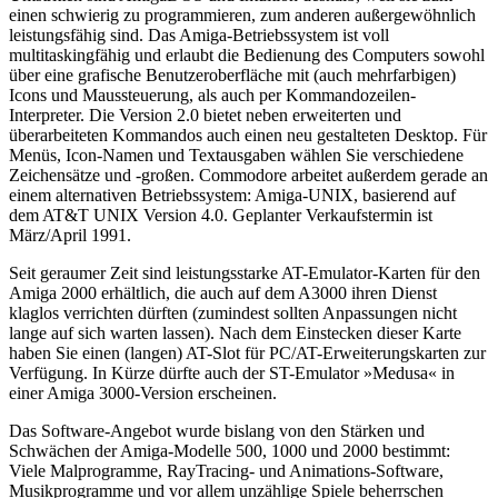
einen schwierig zu programmieren, zum anderen außergewöhnlich
leistungsfähig sind. Das Amiga-Betriebssystem ist voll
multitaskingfähig und erlaubt die Bedienung des Computers sowohl
über eine grafische Benutzeroberfläche mit (auch mehrfarbigen)
Icons und Maussteuerung, als auch per Kommandozeilen-
Interpreter. Die Version 2.0 bietet neben erweiterten und
überarbeiteten Kommandos auch einen neu gestalteten Desktop. Für
Menüs, Icon-Namen und Textausgaben wählen Sie verschiedene
Zeichensätze und -großen. Commodore arbeitet außerdem gerade an
einem alternativen Betriebssystem: Amiga-UNIX, basierend auf
dem AT&T UNIX Version 4.0. Geplanter Verkaufstermin ist
März/April 1991.
Seit geraumer Zeit sind leistungsstarke AT-Emulator-Karten für den
Amiga 2000 erhältlich, die auch auf dem A3000 ihren Dienst
klaglos verrichten dürften (zumindest sollten Anpassungen nicht
lange auf sich warten lassen). Nach dem Einstecken dieser Karte
haben Sie einen (langen) AT-Slot für PC/AT-Erweiterungskarten zur
Verfügung. In Kürze dürfte auch der ST-Emulator »Medusa« in
einer Amiga 3000-Version erscheinen.
Das Software-Angebot wurde bislang von den Stärken und
Schwächen der Amiga-Modelle 500, 1000 und 2000 bestimmt:
Viele Malprogramme, RayTracing- und Animations-Software,
Musikprogramme und vor allem unzählige Spiele beherrschen