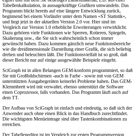
Tabellenkalkulation, in aussagekräftige Grafiken umwandeln. Das
Programm blickt bereits auf eine längere Entwicklung zurück,
beginnend bei einem Vorläufer unter dem Namen »ST Statistik«,
und liegt jetzt in der aktuellen Version 2.0 vor. Hier sind im
Vergleich zur Version 1.0 erhebliche Erweiterungen verwirklicht.
Dazu gehören viele Funktionen wie Sperren, Rotieren, Spiegeln,
Skalierung usw., die Sie sich wahrscheinlich schon immer
gewünscht haben. Dazu kommen gänzlich neue Funktionsbereiche
wie die dreidimensionale Darstellung einer Grafik, die sich beliebig
drehen und beleuchten läßt. Die Funktionsvielfalt ist so groß, daß
dieser Bericht nur auf einige ausgewählte Beispiele eingeht.
SciGraph ist in allen Belangen GEM-konform programmiert, so daß
Sie mit Großbildschirmen -auch in Farbe - sowie mit von GEM
unterstützten Ausgabegeräten keinerlei Probleme haben. Das GEM-
Klemmbrett wird mit verwaltet, ebenso unterstützt die Software
einen Coprozessor, falls vorhanden. Das Programm läuft auch auf
dem TT.
Der Aufbau von SciGraph ist einfach und eindeutig, so daß sich der
Anwender auch ohne einen Blick in das Handbuch zurechtfindet.
Die wichtigsten Menüeintrage sind über Tastenkombinationen zu
erreichen.
Der Tabelleneditor ist im Vergleich zur ersten Programmversion