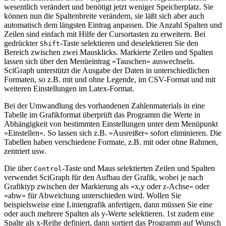
wesentlich verändert und benötigt jetzt weniger Speicherplatz. Sie
können nun die Spaltenbreite verändern, sie läßt sich aber auch
automatisch dem längsten Eintrag anpassen. Die Anzahl Spalten und
Zeilen sind einfach mit Hilfe der Cursortasten zu erweitern. Bei
gedrückter
-Taste selektieren und deselektieren Sie den
Shift
Bereich zwischen zwei Mausklicks. Markierte Zeilen und Spalten
lassen sich über den Menüeintrag »Tauschen« auswechseln.
SciGraph unterstützt die Ausgabe der Daten in unterschiedlichen
Formaten, so z.B. mit und ohne Legende, im CSV-Format und mit
weiteren Einstellungen im Latex-Format.
Bei der Umwandlung des vorhandenen Zahlenmaterials in eine
Tabelle im Grafikformat überprüft das Programm die Werte in
Abhängigkeit von bestimmten Einstellungen unter dem Menüpunkt
»Einstellen«. So lassen sich z.B. »Ausreißer« sofort eliminieren. Die
Tabellen haben verschiedene Formate, z.B. mit oder ohne Rahmen,
zentriert usw.
Die über
-Taste und Maus selektierten Zeilen und Spalten
Control
verwendet SciGraph für den Aufbau der Grafik, wobei je nach
Grafiktyp zwischen der Markierung als »x,y oder z-Achse« oder
»abw« für Abweichung unterschieden wird. Wollen Sie
beispielsweise eine Liniengrafik anfertigen, dann müssen Sie eine
oder auch mehrere Spalten als y-Werte selektieren. 1st zudem eine
Spalte als x-Reihe definiert, dann sortiert das Programm auf Wunsch