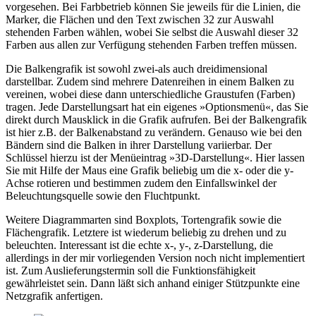
vorgesehen. Bei Farbbetrieb können Sie jeweils für die Linien, die
Marker, die Flächen und den Text zwischen 32 zur Auswahl
stehenden Farben wählen, wobei Sie selbst die Auswahl dieser 32
Farben aus allen zur Verfügung stehenden Farben treffen müssen.
Die Balkengrafik ist sowohl zwei-als auch dreidimensional
darstellbar. Zudem sind mehrere Datenreihen in einem Balken zu
vereinen, wobei diese dann unterschiedliche Graustufen (Farben)
tragen. Jede Darstellungsart hat ein eigenes »Optionsmenü«, das Sie
direkt durch Mausklick in die Grafik aufrufen. Bei der Balkengrafik
ist hier z.B. der Balkenabstand zu verändern. Genauso wie bei den
Bändern sind die Balken in ihrer Darstellung variierbar. Der
Schlüssel hierzu ist der Menüeintrag »3D-Darstellung«. Hier lassen
Sie mit Hilfe der Maus eine Grafik beliebig um die x- oder die y-
Achse rotieren und bestimmen zudem den Einfallswinkel der
Beleuchtungsquelle sowie den Fluchtpunkt.
Weitere Diagrammarten sind Boxplots, Tortengrafik sowie die
Flächengrafik. Letztere ist wiederum beliebig zu drehen und zu
beleuchten. Interessant ist die echte x-, y-, z-Darstellung, die
allerdings in der mir vorliegenden Version noch nicht implementiert
ist. Zum Auslieferungstermin soll die Funktionsfähigkeit
gewährleistet sein. Dann läßt sich anhand einiger Stützpunkte eine
Netzgrafik anfertigen.