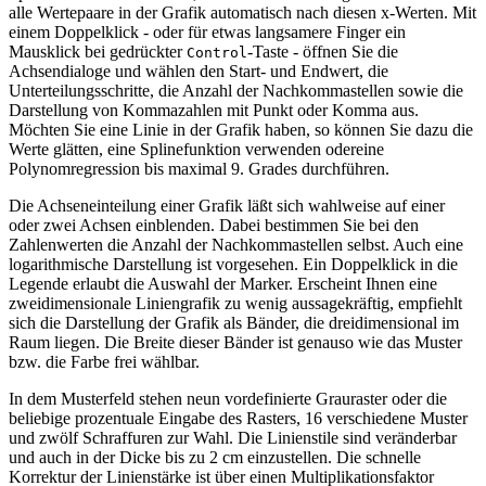
alle Wertepaare in der Grafik automatisch nach diesen x-Werten. Mit
einem Doppelklick - oder für etwas langsamere Finger ein
Mausklick bei gedrückter
-Taste - öffnen Sie die
Control
Achsendialoge und wählen den Start- und Endwert, die
Unterteilungsschritte, die Anzahl der Nachkommastellen sowie die
Darstellung von Kommazahlen mit Punkt oder Komma aus.
Möchten Sie eine Linie in der Grafik haben, so können Sie dazu die
Werte glätten, eine Splinefunktion verwenden odereine
Polynomregression bis maximal 9. Grades durchführen.
Die Achseneinteilung einer Grafik läßt sich wahlweise auf einer
oder zwei Achsen einblenden. Dabei bestimmen Sie bei den
Zahlenwerten die Anzahl der Nachkommastellen selbst. Auch eine
logarithmische Darstellung ist vorgesehen. Ein Doppelklick in die
Legende erlaubt die Auswahl der Marker. Erscheint Ihnen eine
zweidimensionale Liniengrafik zu wenig aussagekräftig, empfiehlt
sich die Darstellung der Grafik als Bänder, die dreidimensional im
Raum liegen. Die Breite dieser Bänder ist genauso wie das Muster
bzw. die Farbe frei wählbar.
In dem Musterfeld stehen neun vordefinierte Grauraster oder die
beliebige prozentuale Eingabe des Rasters, 16 verschiedene Muster
und zwölf Schraffuren zur Wahl. Die Linienstile sind veränderbar
und auch in der Dicke bis zu 2 cm einzustellen. Die schnelle
Korrektur der Linienstärke ist über einen Multiplikationsfaktor