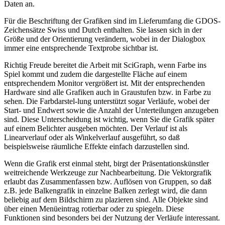
Daten an.
Für die Beschriftung der Grafiken sind im Lieferumfang die GDOS-
Zeichensätze Swiss und Dutch enthalten. Sie lassen sich in der
Größe und der Orientierung verändern, wobei in der Dialogbox
immer eine entsprechende Textprobe sichtbar ist.
Richtig Freude bereitet die Arbeit mit SciGraph, wenn Farbe ins
Spiel kommt und zudem die dargestellte Fläche auf einem
entsprechendem Monitor vergrößert ist. Mit der entsprechenden
Hardware sind alle Grafiken auch in Graustufen bzw. in Farbe zu
sehen. Die Farbdarstel-lung unterstützt sogar Verläufe, wobei der
Start- und Endwert sowie die Anzahl der Unterteilungen anzugeben
sind. Diese Unterscheidung ist wichtig, wenn Sie die Grafik später
auf einem Belichter ausgeben möchten. Der Verlauf ist als
Linearverlauf oder als Winkelverlauf ausgeführt, so daß
beispielsweise räumliche Effekte einfach darzustellen sind.
Wenn die Grafik erst einmal steht, birgt der Präsentationskünstler
weitreichende Werkzeuge zur Nachbearbeitung. Die Vektorgrafik
erlaubt das Zusammenfassen bzw. Auflösen von Gruppen, so daß
z.B. jede Balkengrafik in einzelne Balken zerlegt wird, die dann
beliebig auf dem Bildschirm zu plazieren sind. Alle Objekte sind
über einen Menüeintrag rotierbar oder zu spiegeln. Diese
Funktionen sind besonders bei der Nutzung der Verläufe interessant.