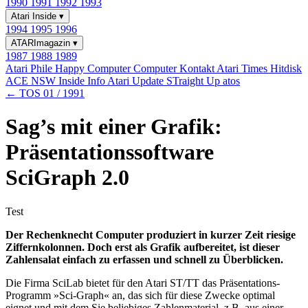
1990
1991
1992
1993
Atari Inside
▾
1994
1995
1996
ATARImagazin
▾
1987
1988
1989
Atari Phile
Happy Computer
Computer Kontakt
Atari Times
Hitdisk
ACE NSW Inside Info
Atari Update
STraight Up
atos
← TOS 01 / 1991
Sag’s mit einer Grafik:
Präsentationssoftware
SciGraph 2.0
Test
Der Rechenknecht Computer produziert in kurzer Zeit riesige
Ziffernkolonnen. Doch erst als Grafik aufbereitet, ist dieser
Zahlensalat einfach zu erfassen und schnell zu Überblicken.
Die Firma SciLab bietet für den Atari ST/TT das Präsentations-
Programm »Sci-Graph« an, das sich für diese Zwecke optimal
eignet und mit dem Sie beliebiges Zahlenmaterial, z.B. aus einer