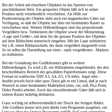
Bei der Arbeit mit einzelnen Objekten ist das Sperren von
unschätzbarem Wert. Ein gesperrtes Objekt läßt sich in seiner
Position nicht versehentlich verschieben. Als Hilfe zur
Positionierung der Objekte steht auch ein magnetisches Gitter zur
Verfügung, so daß die Objekte nur über ein bestimmtes Raster zu
verschieben sind. Weitere Hilfestellungen sind das proportionale
Vergrößern bzw. Verkleinern der Objekte sowie der Menüeintrag
»Lage und Größe«, mit dem Sie die genaue Position des Objektes
auf dem Bildschirm numerisch eingeben. Mit der Lupe selektieren
Sie z.B. einen Bildausschnitt, der dann vergrößert dargestellt wird.
So ist selbst die Darstellung nur eines - stark vergrößerten - Markers
zu realisieren.
Bei der Gestaltung des Grafikfensters gibt es weitere
Hilfestellungen. Es wird z.B. ein Hilfsrahmen eingeblendet, der den
beschreibbaren Bereich des gewählten Papierformates zeigt. Diese
Format ist wahlweise DIN A3, A4, A5, US-letter, -legal oder -
double jeweils hoch oder quer. Dazu gib es ein Lineal, daß je nach
Wunsch in einer bestimmten Maßeinheit (mm, cm, zoll, Pica Point,
Didot Punkt) arbeitet. Auch das einzublendende Gitter läßt sich in
seinem Raster beliebig definieren.
Ganz wichtig ist selbstverständlich der Druck der fertigen Bilder.
Alle Grafiken lassen sich jetzt direkt vom Programm ausgeben, ein
Umweg über das Output-Programm entfällt. SciGraph unterstützt