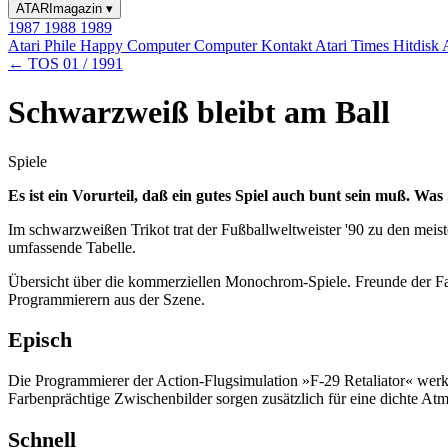
ATARImagazin
▾
1987
1988
1989
Atari Phile
Happy Computer
Computer Kontakt
Atari Times
Hitdisk
← TOS 01 / 1991
Schwarzweiß bleibt am Ball
Spiele
Es ist ein Vorurteil, daß ein gutes Spiel auch bunt sein muß. W
Im schwarzweißen Trikot trat der Fußballweltweister '90 zu den meist
umfassende Tabelle.
Übersicht über die kommerziellen Monochrom-Spiele. Freunde der Farb
Programmierern aus der Szene.
Episch
Die Programmierer der Action-Flugsimulation »F-29 Retaliator« werke
Farbenprächtige Zwischenbilder sorgen zusätzlich für eine dichte At
Schnell