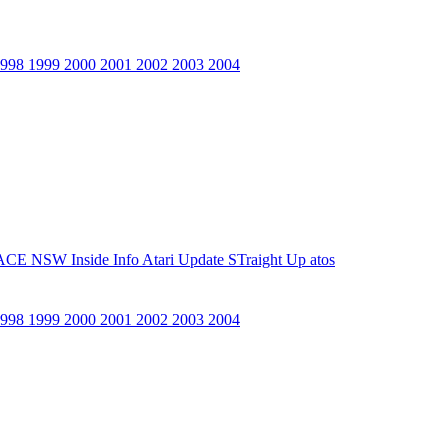
1998
1999
2000
2001
2002
2003
2004
ACE NSW Inside Info
Atari Update
STraight Up
atos
1998
1999
2000
2001
2002
2003
2004