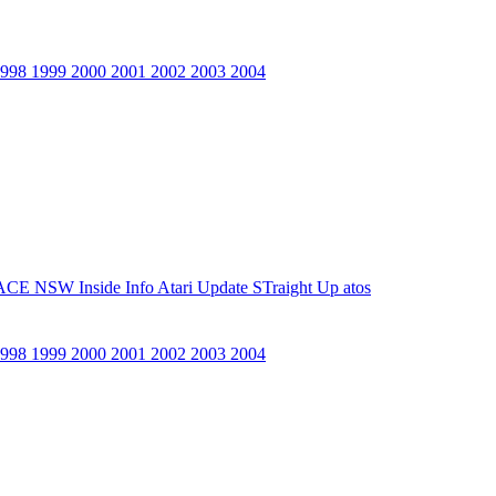
1998
1999
2000
2001
2002
2003
2004
ACE NSW Inside Info
Atari Update
STraight Up
atos
1998
1999
2000
2001
2002
2003
2004