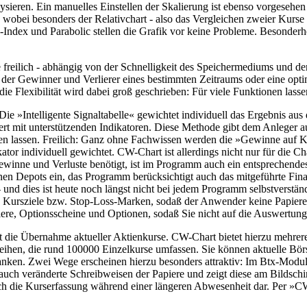
ysieren. Ein manuelles Einstellen der Skalierung ist ebenso vorgesehen
, wobei besonders der Relativchart - also das Vergleichen zweier Kur
Index und Parabolic stellen die Grafik vor keine Probleme. Besonde
e freilich - abhängig von der Schnelligkeit des Speichermediums und d
der Gewinner und Verlierer eines bestimmten Zeitraums oder eine optim
 Flexibilität wird dabei groß geschrieben: Für viele Funktionen lassen
Die »Intelligente Signaltabelle« gewichtet individuell das Ergebnis au
ert mit unterstützenden Indikatoren. Diese Methode gibt dem Anleger a
 lassen. Freilich: Ganz ohne Fachwissen werden die »Gewinne auf Kno
ator individuell gewichtet. CW-Chart ist allerdings nicht nur für die C
winne und Verluste benötigt, ist im Programm auch ein entsprechendes
nen Depots ein, das Programm berücksichtigt auch das mitgeführte Fina
und dies ist heute noch längst nicht bei jedem Programm selbstverständl
e Kursziele bzw. Stop-Loss-Marken, sodaß der Anwender keine Papiere
iere, Optionsscheine und Optionen, sodaß Sie nicht auf die Auswertung
 die Übernahme aktueller Aktienkurse. CW-Chart bietet hierzu mehrere,
eihen, die rund 100000 Einzelkurse umfassen. Sie können aktuelle Börs
ken. Zwei Wege erscheinen hierzu besonders attraktiv: Im Btx-Modul 
auch veränderte Schreibweisen der Papiere und zeigt diese am Bildsch
auch die Kurserfassung während einer längeren Abwesenheit dar. Per 