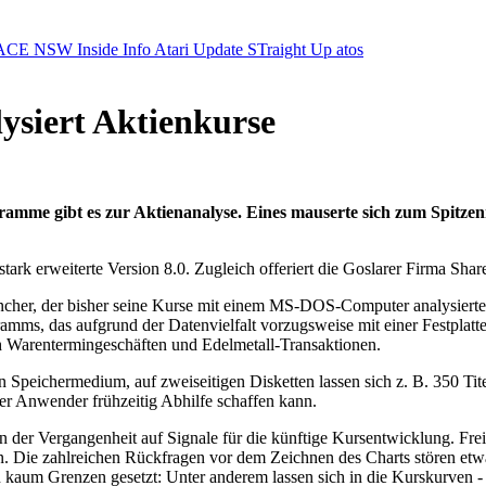
ACE NSW Inside Info
Atari Update
STraight Up
atos
ysiert Aktienkurse
amme gibt es zur Aktienanalyse. Eines mauserte sich zum Spitzen
stark erweiterte Version 8.0. Zugleich offeriert die Goslarer Firma S
ncher, der bisher seine Kurse mit einem MS-DOS-Computer analysierte
amms, das aufgrund der Datenvielfalt vorzugsweise mit einer Festplatte
ch Warentermingeschäften und Edelmetall-Transaktionen.
Speichermedium, auf zweiseitigen Disketten lassen sich z. B. 350 Titel
r Anwender frühzeitig Abhilfe schaffen kann.
 der Vergangenheit auf Signale für die künftige Kursentwicklung. Frei
ern. Die zahlreichen Rückfragen vor dem Zeichnen des Charts stören etw
aum Grenzen gesetzt: Unter anderem lassen sich in die Kurskurven - w