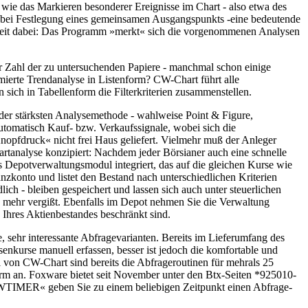
 wie das Markieren besonderer Ereignisse im Chart - also etwa des
se bei Festlegung eines gemeinsamen Ausgangspunkts -eine bedeutende
rheit dabei: Das Programm »merkt« sich die vorgenommenen Analysen
er Zahl der zu untersuchenden Papiere - manchmal schon einige
ierte Trendanalyse in Listenform? CW-Chart führt alle
 sich in Tabellenform die Filterkriterien zusammenstellen.
s der stärksten Analysemethode - wahlweise Point & Figure,
utomatisch Kauf- bzw. Verkaufssignale, wobei sich die
pfdruck« nicht frei Haus geliefert. Vielmehr muß der Anleger
hartanalyse konzipiert: Nachdem jeder Börsianer auch eine schnelle
 Depotverwaltungsmodul integriert, das auf die gleichen Kurse wie
nzkonto und listet den Bestand nach unterschiedlichen Kriterien
ich - bleiben gespeichert und lassen sich auch unter steuerlichen
 mehr vergißt. Ebenfalls im Depot nehmen Sie die Verwaltung
 Ihres Aktienbestandes beschränkt sind.
 sehr interessante Abfragevarianten. Bereits im Lieferumfang des
enkurse manuell erfassen, besser ist jedoch die komfortable und
von CW-Chart sind bereits die Abfrageroutinen für mehrals 25
irm an. Foxware bietet seit November unter den Btx-Seiten *925010-
»CWTIMER« geben Sie zu einem beliebigen Zeitpunkt einen Abfrage-