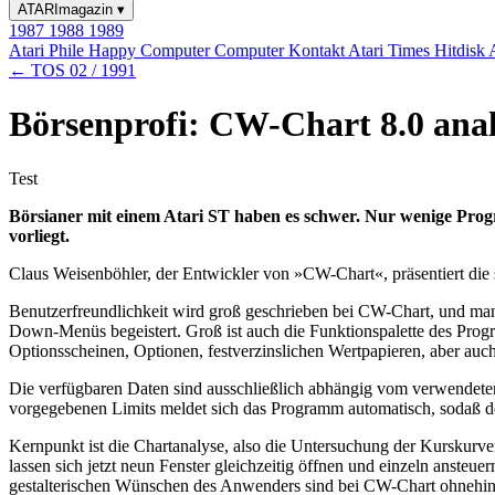
ATARImagazin
▾
1987
1988
1989
Atari Phile
Happy Computer
Computer Kontakt
Atari Times
Hitdisk
← TOS 02 / 1991
Börsenprofi: CW-Chart 8.0 anal
Test
Börsianer mit einem Atari ST haben es schwer. Nur wenige Progr
vorliegt.
Claus Weisenböhler, der Entwickler von »CW-Chart«, präsentiert die 
Benutzerfreundlichkeit wird groß geschrieben bei CW-Chart, und ma
Down-Menüs begeistert. Groß ist auch die Funktionspalette des Progr
Optionsscheinen, Optionen, festverzinslichen Wertpapieren, aber au
Die verfügbaren Daten sind ausschließlich abhängig vom verwendeten 
vorgegebenen Limits meldet sich das Programm automatisch, sodaß de
Kernpunkt ist die Chartanalyse, also die Untersuchung der Kurskurven
lassen sich jetzt neun Fenster gleichzeitig öffnen und einzeln ansteu
gestalterischen Wünschen des Anwenders sind bei CW-Chart ohnehin k