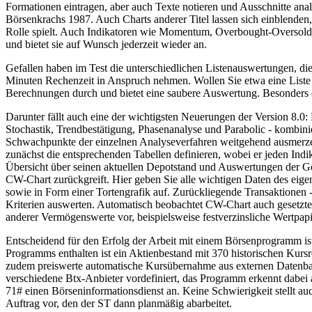
Formationen eintragen, aber auch Texte notieren und Ausschnitte anal
Börsenkrachs 1987. Auch Charts anderer Titel lassen sich einblenden
Rolle spielt. Auch Indikatoren wie Momentum, Overbought-Oversold-
und bietet sie auf Wunsch jederzeit wieder an.
Gefallen haben im Test die unterschiedlichen Listenauswertungen, di
Minuten Rechenzeit in Anspruch nehmen. Wollen Sie etwa eine Liste 
Berechnungen durch und bietet eine saubere Auswertung. Besonders die
Darunter fällt auch eine der wichtigsten Neuerungen der Version 8.0: 
Stochastik, Trendbestätigung, Phasenanalyse und Parabolic - kombini
Schwachpunkte der einzelnen Analyseverfahren weitgehend ausmerzen
zunächst die entsprechenden Tabellen definieren, wobei er jeden Indik
Übersicht über seinen aktuellen Depotstand und Auswertungen der Ge
CW-Chart zurückgreift. Hier geben Sie alle wichtigen Daten des eige
sowie in Form einer Tortengrafik auf. Zurückliegende Transaktionen - 
Kriterien auswerten. Automatisch beobachtet CW-Chart auch gesetzt
anderer Vermögenswerte vor, beispielsweise festverzinsliche Wertpap
Entscheidend für den Erfolg der Arbeit mit einem Börsenprogramm ist
Programms enthalten ist ein Aktienbestand mit 370 historischen Kursr
zudem preiswerte automatische Kursübernahme aus externen Datenban
verschiedene Btx-Anbieter vordefiniert, das Programm erkennt dabei 
71# einen Börseninformationsdienst an. Keine Schwierigkeit stellt 
Auftrag vor, den der ST dann planmäßig abarbeitet.