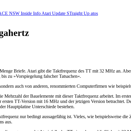
ACE NSW Inside Info
Atari Update
STraight Up
atos
gahertz
 Menge Briefe. Atari gibt die Taktfrequenz des TT mit 32 MHz an. Aber
is zu »Vorspiegelung falscher Tatsachen«.
ondern auch von anderen, renommierten Computerfirmen wie beispielswe
 Mehrzahl der Bauelemente mit dieser Taktfrequenz arbeitet. Im ersten
ersten TT-Version mit 16 MHz und der jetzigen Version betrachtet. D
er Hauptplatine Unterschiede bestehen.
tfrequenz nur bedingt aussagefähig ist. Vieles, wie beispielsweise die Z
ms aus.