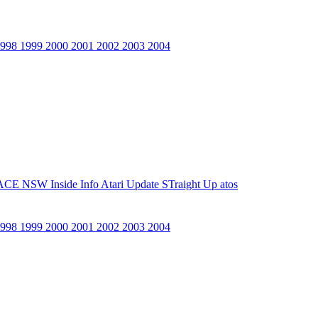
1998
1999
2000
2001
2002
2003
2004
ACE NSW Inside Info
Atari Update
STraight Up
atos
1998
1999
2000
2001
2002
2003
2004