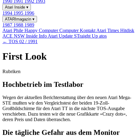
1990
1991
1992
1993
Atari Inside
▾
1994
1995
1996
ATARImagazin
▾
1987
1988
1989
Atari Phile
Happy Computer
Computer Kontakt
Atari Times
Hitdisk
ACE NSW Inside Info
Atari Update
STraight Up
atos
← TOS 02 / 1991
First Look
Rubriken
Hochbetrieb im Testlabor
Wegen der aktuellen Berichterstattung über den neuen Atari Mega-
STE mußten wir den Vergleichstest der beiden 19-Zoll-
Großbildschirme für den Atari TT in die nächste TOS-Ausgabe
verschieben. Dazu testen wir die neue Grafikkarte »Crazy dots«,
deren Preis und Daten überraschen.
Die tägliche Gefahr aus dem Monitor