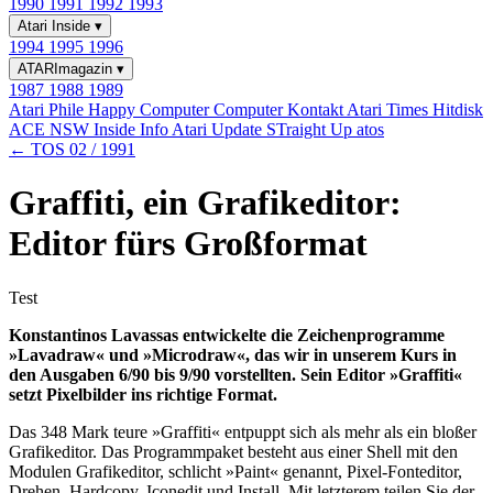
1990
1991
1992
1993
Atari Inside
▾
1994
1995
1996
ATARImagazin
▾
1987
1988
1989
Atari Phile
Happy Computer
Computer Kontakt
Atari Times
Hitdisk
ACE NSW Inside Info
Atari Update
STraight Up
atos
← TOS 02 / 1991
Graffiti, ein Grafikeditor:
Editor fürs Großformat
Test
Konstantinos Lavassas entwickelte die Zeichenprogramme
»Lavadraw« und »Microdraw«, das wir in unserem Kurs in
den Ausgaben 6/90 bis 9/90 vorstellten. Sein Editor »Graffiti«
setzt Pixelbilder ins richtige Format.
Das 348 Mark teure »Graffiti« entpuppt sich als mehr als ein bloßer
Grafikeditor. Das Programmpaket besteht aus einer Shell mit den
Modulen Grafikeditor, schlicht »Paint« genannt, Pixel-Fonteditor,
Drehen, Hardcopy, Iconedit und Install. Mit letzterem teilen Sie der