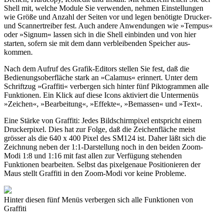
Shell mit, welche Module Sie verwenden, nehmen Einstellungen
wie Größe und Anzahl der Seiten vor und legen benötigte Drucker-
und Scannertreiber fest. Auch andere Anwendungen wie »Tempus«
oder »Signum« lassen sich in die Shell einbinden und von hier
starten, sofern sie mit dem dann verbleibenden Speicher aus-
kommen.
Nach dem Aufruf des Grafik-Editors stellen Sie fest, daß die
Bedienungsoberfläche stark an »Calamus« erinnert. Unter dem
Schriftzug »Graffiti« verbergen sich hinter fünf Piktogrammen alle
Funktionen. Ein Klick auf diese Icons aktiviert die Untermenüs
»Zeichen«, »Bearbeitung«, »Effekte«, »Bemassen« und »Text«.
Eine Stärke von Graffiti: Jedes Bildschirmpixel entspricht einem
Druckerpixel. Dies hat zur Folge, daß die Zeichenfläche meist
grösser als die 640 x 400 Pixel des SM124 ist. Daher läßt sich die
Zeichnung neben der 1:1-Darstellung noch in den beiden Zoom-
Modi 1:8 und 1:16 mit fast allen zur Verfügung stehenden
Funktionen bearbeiten. Selbst das pixelgenaue Positionieren der
Maus stellt Graffiti in den Zoom-Modi vor keine Probleme.
Hinter diesen fünf Menüs verbergen sich alle Funktionen von
Graffiti