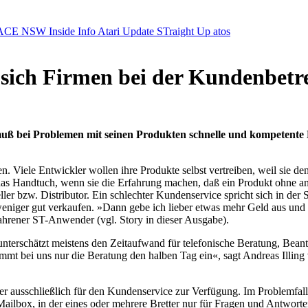
ACE NSW Inside Info
Atari Update
STraight Up
atos
sich Firmen bei der Kundenbetre
 muß bei Problemen mit seinen Produkten schnelle und kompetente H
Viele Entwickler wollen ihre Produkte selbst vertreiben, weil sie de
as Handtuch, wenn sie die Erfahrung machen, daß ein Produkt ohne ans
r bzw. Distributor. Ein schlechter Kundenservice spricht sich in der S
weniger gut verkaufen. »Dann gebe ich lieber etwas mehr Geld aus und
fahrener ST-Anwender (vgl. Story in dieser Ausgabe).
unterschätzt meistens den Zeitaufwand für telefonische Beratung, Bean
nimmt bei uns nur die Beratung den halben Tag ein«, sagt Andreas Ill
er ausschließlich für den Kundenservice zur Verfügung. Im Problemfall 
ilbox, in der eines oder mehrere Bretter nur für Fragen und Antworten