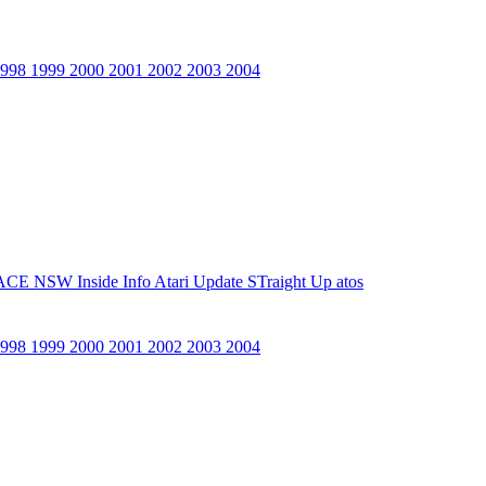
1998
1999
2000
2001
2002
2003
2004
ACE NSW Inside Info
Atari Update
STraight Up
atos
1998
1999
2000
2001
2002
2003
2004