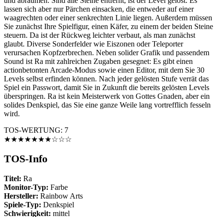
und abräumen. Sind alle Steine entfernt, ist der Level gelöst. Es
lassen sich aber nur Pärchen einsacken, die entweder auf einer
waagrechten oder einer senkrechten Linie liegen. Außerdem müssen
Sie zunächst Ihre Spielfigur, einen Käfer, zu einem der beiden Steine
steuern. Da ist der Rückweg leichter verbaut, als man zunächst
glaubt. Diverse Sonderfelder wie Eiszonen oder Teleporter
verursachen Kopfzerbrechen. Neben solider Grafik und passendem
Sound ist Ra mit zahlreichen Zugaben gesegnet: Es gibt einen
actionbetonten Arcade-Modus sowie einen Editor, mit dem Sie 30
Levels selbst erfinden können. Nach jeder gelösten Stufe verrät das
Spiel ein Passwort, damit Sie in Zukunft die bereits gelösten Levels
überspringen. Ra ist kein Meisterwerk von Gottes Gnaden, aber ein
solides Denkspiel, das Sie eine ganze Weile lang vortrefflich fesseln
wird.
TOS-WERTUNG: 7
★★★★★★★☆☆☆
TOS-Info
Titel:
Ra
Monitor-Typ:
Farbe
Hersteller:
Rainbow Arts
Spiele-Typ:
Denkspiel
Schwierigkeit:
mittel