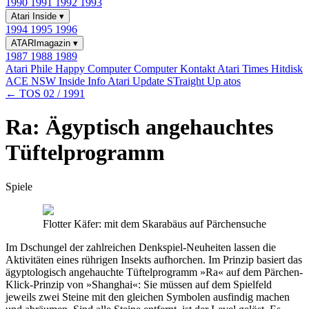
1990
1991
1992
1993
Atari Inside
▾
1994
1995
1996
ATARImagazin
▾
1987
1988
1989
Atari Phile
Happy Computer
Computer Kontakt
Atari Times
Hitdisk
ACE NSW Inside Info
Atari Update
STraight Up
atos
← TOS 02 / 1991
Ra: Ägyptisch angehauchtes
Tüftelprogramm
Spiele
Flotter Käfer: mit dem Skarabäus auf Pärchensuche
Im Dschungel der zahlreichen Denkspiel-Neuheiten lassen die
Aktivitäten eines rührigen Insekts aufhorchen. Im Prinzip basiert das
ägyptologisch angehauchte Tüftelprogramm »Ra« auf dem Pärchen-
Klick-Prinzip von »Shanghai«: Sie müssen auf dem Spielfeld
jeweils zwei Steine mit den gleichen Symbolen ausfindig machen