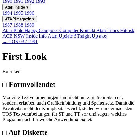
1990
1991
1992
1993
Atari Inside
▾
1994
1995
1996
ATARImagazin
▾
1987
1988
1989
Atari Phile
Happy Computer
Computer Kontakt
Atari Times
Hitdisk
ACE NSW Inside Info
Atari Update
STraight Up
atos
← TOS 03 / 1991
First Look
Rubriken
□ Formvollendet
Moderne Textverarbeitungen sind nicht nur zum Schreiben da,
sondern erlauben auch Grafikeinbindung und Spaltensatz. Damit die
Kreativität nicht der Komplexität weicht, stellen wir in der nächsten
TOS Textverarbeitungen für ST und TT vor und sagen, welches
Programm sich für welche Anwendung eignet.
□ Auf Diskette