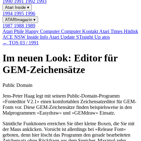
1990
1991
1992
1993
Atari Inside
▾
1994
1995
1996
ATARImagazin
▾
1987
1988
1989
Atari Phile
Happy Computer
Computer Kontakt
Atari Times
Hitdisk
ACE NSW Inside Info
Atari Update
STraight Up
atos
← TOS 03 / 1991
Im neuen Look: Editor für
GEM-Zeichensätze
Public Domain
Jens-Peter Haag legt mit seinem Public-Domain-Programm
»Fonteditor V2.1« einen komfortablen Zeichensatzeditor für GEM-
Fonts vor. Diese GEM-Zeichensätze finden beispielsweise in den
Malprogrammen »Easydraw« und »GEMdraw« Einsatz.
Sämtliche Funktionen erreichen Sie über kleine Boxen, die Sie mit
der Maus anklicken. Vorsicht ist allerdings bei »Release Font«
geboten, denn hier löscht das Programm den gerade bearbeiteten
Zeichensatz ohne Rückfrage aus dem Speicher. Maximal zehn