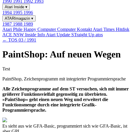
1990
1991
1992
1993
Atari Inside
▾
1994
1995
1996
ATARImagazin
▾
1987
1988
1989
Atari Phile
Happy Computer
Computer Kontakt
Atari Times
Hitdisk
ACE NSW Inside Info
Atari Update
STraight Up
atos
← TOS 03 / 1991
PaintShop: Auf neuen Wegen
Test
PaintShop, Zeichenprogramm mit integrierter Programmiersprache
Alle Zeichenprogramme auf dem ST versuchen, sich mit immer
größerer Funktionsvielfalt gegenseitig zu überbieten.
»PaintShop« geht einen neuen Weg und erweitert die
Funlctionsmenge durch eine integrierte Grafik-
Programmiersprache.
Es sieht aus wie GFA-Basic, programmiert sich wie GFA-Basic, ist
aber GPL