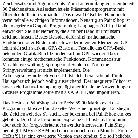
Zeichensätze und Signum-Fonts. Zum Lieferumfang gehören bereits
30 Zeichensätze. Außerdem ist ein Präsentationsprogramm mit
Überblendeffekten vorhanden. Das etwa 10Oseitige Handbuch
vermittelt alle wichtigen Informationen. Neuartig an PaintShop ist
die integrierte »Graphic Programming Language« (GPL). Damit
entwickeln Sie Bildelemente, die sich per Hand nur mühsam
zeichnen lassen. Bestes Beispiel dafür sind mathematische
Funktionen oder Bilder mit sich wiederholenden Elementen. GPL
lehnt sich sehr stark an GFA-Basic an. Fast alle aus GFA-Basic
bekannten Grafik-Befehle finden sich in GPL wieder. Dazu
kommen einige mathematische Funktionen, Kommandos zur
Variablenverwaltung, Sprünge und Schleifen. Nur eine
Stringverwaltung ist nicht implementiert. Die
Arbeitsgeschwindigkeit von GPL ist nicht berauschend, für den
Hausgebrauch jedoch völlig ausreichend. Der integrierte Editor ist
zwar kein Luxus-Exemplar, genügt aber für kleine Anwendungen.
Größere Programme sollte man als ASCII-Datei importieren.
Das Beste an PaintShop ist der Preis: 59,90 Mark kostet das
Programm inklusive Fontdiskette. Wer einen günstigen Einstieg in
die Zeichenwelt des ST sucht, der bekommt bei PaintShop einiges
geboten. Durch die Programmiersprache GPL ist das Programm
aber auch für fortgeschrittene Anwender interessant. PaintShop
benötigt 1 MByte RAM und einen monochromen Monitor. Für die
CeBit '91 ist eine erweiterte Version angekündigt. Sie soll beliebig