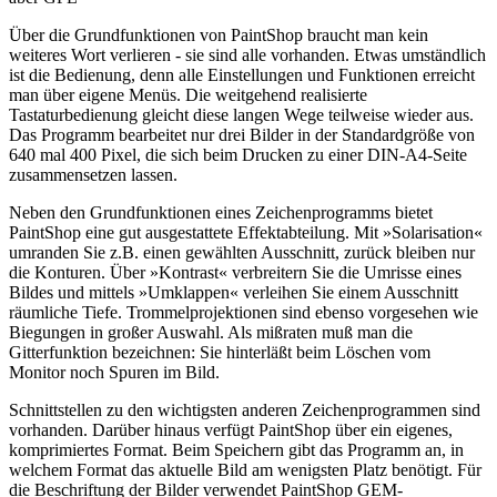
Über die Grundfunktionen von PaintShop braucht man kein
weiteres Wort verlieren - sie sind alle vorhanden. Etwas umständlich
ist die Bedienung, denn alle Einstellungen und Funktionen erreicht
man über eigene Menüs. Die weitgehend realisierte
Tastaturbedienung gleicht diese langen Wege teilweise wieder aus.
Das Programm bearbeitet nur drei Bilder in der Standardgröße von
640 mal 400 Pixel, die sich beim Drucken zu einer DIN-A4-Seite
zusammensetzen lassen.
Neben den Grundfunktionen eines Zeichenprogramms bietet
PaintShop eine gut ausgestattete Effektabteilung. Mit »Solarisation«
umranden Sie z.B. einen gewählten Ausschnitt, zurück bleiben nur
die Konturen. Über »Kontrast« verbreitern Sie die Umrisse eines
Bildes und mittels »Umklappen« verleihen Sie einem Ausschnitt
räumliche Tiefe. Trommelprojektionen sind ebenso vorgesehen wie
Biegungen in großer Auswahl. Als mißraten muß man die
Gitterfunktion bezeichnen: Sie hinterläßt beim Löschen vom
Monitor noch Spuren im Bild.
Schnittstellen zu den wichtigsten anderen Zeichenprogrammen sind
vorhanden. Darüber hinaus verfügt PaintShop über ein eigenes,
komprimiertes Format. Beim Speichern gibt das Programm an, in
welchem Format das aktuelle Bild am wenigsten Platz benötigt. Für
die Beschriftung der Bilder verwendet PaintShop GEM-