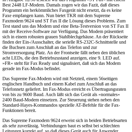
Best 2448 LF-Modem. Damals zogen wir das Fazit, daß dieses
Programm ein herkömmliches Faxgerät nicht ersetzt, da es keine
Faxe empfangen kann. Nun bietet TKR mit dem Supreme
Faxmodem 9624 und ST Fax II die Lösung dieses Problems. Zum
Test stand uns das Modem und eine Beta-Testversion von ST Fax II
mit der Receive-Software zur Verfügung. Das Modem präsentiert
sich in einem robusten grauen Stahlblechgehäuse. An der Rückseite
finden der Ein-/Ausschalter, die serielle RS-232C-Schnittstelle und
die Buchsen zum Anschluß an das Telefon und zur
Stromversorgung Platz. An der Frontseite fällt neben den üblichen
acht LEDs, die den Betriebszustand anzeigen, eine 9. LED auf.
»FR« steht für Fax Ready und signalisiert, daß sich das Modem
gerade im Fax-Modus befindet.
Das Supreme Fax-Modem wird mit Netzteil, einem 56seitigen
englischen Handbuch und einem Kabel zum Anschluß an das
Telefonnetz geliefert. Im Fax-Modus erreicht es Übertragungsraten
von bis zu 9600 Baud. Auch läßt sich das Gerät als »normales«
2400 Baud-Modem einsetzen. Zur Steuerung stehen neben den
Standard-Hayes-Kommandos spezielle AT-Befehle für die Fax-
Funktionen bereit.
Das Supreme Faxmodem 9624 erweist sich in beiden Betriebsarten
als sehr zuverlässig. Verbindungen baut es selbst bei schlechten
Leitungen korrekt auf, so daß dieses Gerät auch für Anwender