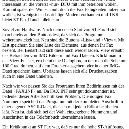
interessant ist, die vorerst »nur« DFÜ mit ihm betreiben wollen.
Kommt später der Wunsch auf, doch die Fax-Fähigkeiten nutzen zu
wollen, ist wenigstens das richtige Modem vorhanden und TKR
bietet ST Fax II auch alleine an.
Soviel zur Hardware. Nach dem ersten Start von ST Fax II stellt
man bereits an den Buttons test, daß sich das Programm
weiterentwickelt hat. Neu sind die Buttons »List« und »View«. Mit
List speichern Sie eine Liste der Elemente, aus denen Ihr Fax
besteht. Bei Bedarf läßt sich diese auch wieder laden. View erlaubt
das Betrachten von IMG-Bildern und Fax-Dateien. Klickt man in
das View-Fenster, erscheint eine Dialogbox, in der man die Seite um
180 Grad drehen, auf dem Drucker ausgeben oder in einer IMG-
Datei speichern kann. Übrigens lassen sich alle Druckausgaben
auch in eine Datei umleiten.
Nach wie vor passen Sie das Programm Ihren Bedürfnissen mit der
Datei »FAX.INF« an. Da FAX.INF sehr gut dokumentiert ist,
bedeutet dieser Arbeitsschritt kein Problem. Die nötigen Fax-
Nummern speichert das Programm mit der kompletten Anschrift in
einer eigenen ASCII-Datei, die sich mit jedem Editor bearbeiten
läßt. Neu ist, daß sich bei der Wahl eingegebene Nummern und
Anschriften in das Telefonbuch übernehmen lassen.
Ein Kritikpunkt an ST Fax war, daß es nur die hohe ST-Auflösung