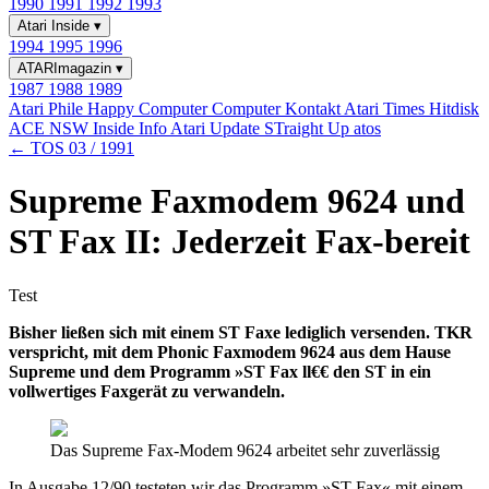
1990
1991
1992
1993
Atari Inside
▾
1994
1995
1996
ATARImagazin
▾
1987
1988
1989
Atari Phile
Happy Computer
Computer Kontakt
Atari Times
Hitdisk
ACE NSW Inside Info
Atari Update
STraight Up
atos
← TOS 03 / 1991
Supreme Faxmodem 9624 und
ST Fax II: Jederzeit Fax-bereit
Test
Bisher ließen sich mit einem ST Faxe lediglich versenden. TKR
verspricht, mit dem Phonic Faxmodem 9624 aus dem Hause
Supreme und dem Programm »ST Fax ll€€ den ST in ein
vollwertiges Faxgerät zu verwandeln.
Das Supreme Fax-Modem 9624 arbeitet sehr zuverlässig
In Ausgabe 12/90 testeten wir das Programm »ST Fax« mit einem