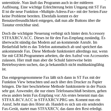
unterstützte. Nun läuft das Programm auch in der mittleren
Auflösung. Eine wichtige Erleichterung beim Umgang mit ST Fax
II ist die neue Funktion »Multiple-Adress-Fax« mit der Serien-Faxe
keine Probleme bereiten. Ebenfalls kommt es der
Benutzerfreundlichkeit entgegen, daß nun alle Buttons über die
Tastatur erreichbar sind.
Doch die wichtigste Neuerung verbirgt sich hinter dem Accessory
STFAXRCV.ACC. Dieses ist für den Fax-Empfang zuständig. Es
überwacht ständig das Modem auf an-kommende Anrufe. Im
Bedarfsfall hebt es das Telefon automatisch ab und speichert das
ankommende Fax. Diese Methode funktioniert allerdings nur, wenn
Sie mit GEM-Programmen arbeiten, die den Aufruf von Accessories
zulassen. Hier muß man aber die Schuld fairerweise beim
Betriebssystem suchen, das ja bekanntlich nicht multitaskingfähig
ist.
Das entgegengenommene Fax läßt sich dann in ST Fax mit der
Funktion View betrachten und auch über den Drucker zu Papier
bringen. Die hier beschriebene Methode funktionierte in der Praxis
sehr gut. Anwender, die nur einen Telefonanschluß besitzen, gehen
etwas anders beim Fax-Empfang vor: Als erstes benennt man das
STFAX-RCV.ACC in STFAXRCV.PRG um. Kommt nun ein
Anruf, hebt man den Hörer ab. Handelt es sich um ein sendendes
Fax-Gerät, startet man STFAXRCV, das dann den Rest erledigt.