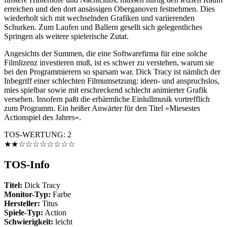
erreichen und den dort ansässigen Oberganoven festnehmen. Dies
wiederholt sich mit wechselnden Grafiken und variierenden
Schurken. Zum Laufen und Ballern gesellt sich gelegentliches
Springen als weitere spielerische Zutat.
Angesichts der Summen, die eine Softwarefirma für eine solche
Filmlizenz investieren muß, ist es schwer zu verstehen, warum sie
bei den Programmierern so sparsam war. Dick Tracy ist nämlich der
Inbegriff einer schlechten Filmumsetzung: ideen- und anspruchslos,
mies spielbar sowie mit erschreckend schlecht animierter Grafik
versehen. Insofern paßt die erbärmliche Einlullmusik vortrefflich
zum Programm. Ein heißer Anwärter für den Titel »Miesestes
Actionspiel des Jahres«.
TOS-WERTUNG: 2
★★☆☆☆☆☆☆☆☆
TOS-Info
Titel:
Dick Tracy
Monitor-Typ:
Farbe
Hersteller:
Titus
Spiele-Typ:
Action
Schwierigkeit:
leicht