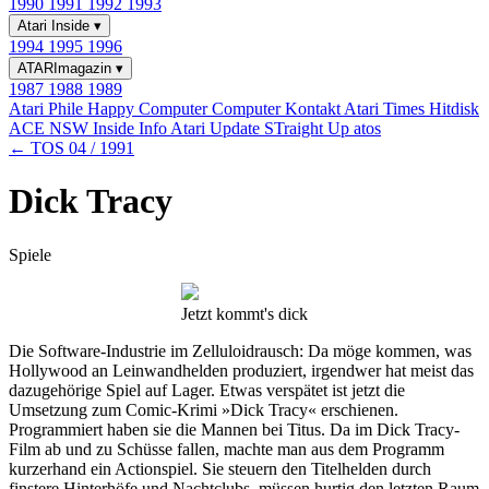
1990
1991
1992
1993
Atari Inside
▾
1994
1995
1996
ATARImagazin
▾
1987
1988
1989
Atari Phile
Happy Computer
Computer Kontakt
Atari Times
Hitdisk
ACE NSW Inside Info
Atari Update
STraight Up
atos
← TOS 04 / 1991
Dick Tracy
Spiele
Jetzt kommt's dick
Die Software-Industrie im Zelluloidrausch: Da möge kommen, was
Hollywood an Leinwandhelden produziert, irgendwer hat meist das
dazugehörige Spiel auf Lager. Etwas verspätet ist jetzt die
Umsetzung zum Comic-Krimi »Dick Tracy« erschienen.
Programmiert haben sie die Mannen bei Titus. Da im Dick Tracy-
Film ab und zu Schüsse fallen, machte man aus dem Programm
kurzerhand ein Actionspiel. Sie steuern den Titelhelden durch
finstere Hinterhöfe und Nachtclubs, müssen hurtig den letzten Raum