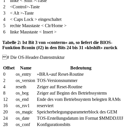
1
linke < Shift >-Taste
2
<Control>-Taste
3
< Alt >-Taste
4
< Caps Lock > eingeschaltet
5
rechte Maustaste < Clr/Home >
6
linke Maustaste < Insert >
Tabelle 2: Ist Bit 3 von »conterm« an, so liefert die BIOS-
Funktion Bconin (#2) in den Bits 24 bis 31 »kbshift« zurück
# Die OS-Header-Datenstruktur
Offset
Name
Bedeutung
0
os_entry
»BRA«auf Reset-Routine
2
os_version
TOS-Versionsnummer
4
reseth
Zeiger auf Reset-Routine
8
os_beg
Zeiger auf Beginn des Betriebssystems
12
os_end
Ende des vom Betriebssystem belegten RAMs
16
os_rsv1
reserviert
20
os_magic
Speicherbelegungsparameterblock des GEM
24
os_date
TOS-Erstellungsdatum im Format $MMDDJJJJ
28
os_conf
Konfigurationsbits