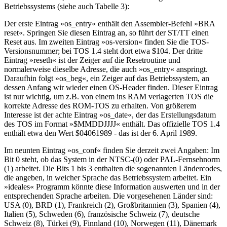
Betriebssystems (siehe auch Tabelle 3):
Der erste Eintrag »os_entry« enthält den Assembler-Befehl »BRA
reset«. Springen Sie diesen Eintrag an, so führt der ST/TT einen
Reset aus. Im zweiten Eintrag »os-version« finden Sie die TOS-
Versionsnummer; bei TOS 1.4 steht dort etwa $104. Der dritte
Eintrag »reseth« ist der Zeiger auf die Resetroutine und
normalerweise dieselbe Adresse, die auch »os_entry« anspringt.
Daraufhin folgt »os_beg«, ein Zeiger auf das Betriebssystem, an
dessen Anfang wir wieder einen OS-Header finden. Dieser Eintrag
ist nur wichtig, um z.B. von einem ins RAM verlagerten TOS die
korrekte Adresse des ROM-TOS zu erhalten. Von größerem
Interesse ist der achte Eintrag »os_date«, der das Erstellungsdatum
des TOS im Format »$MMDDJJJJ« enthält. Das offizielle TOS 1.4
enthält etwa den Wert $04061989 - das ist der 6. April 1989.
Im neunten Eintrag »os_conf« finden Sie derzeit zwei Angaben: Im
Bit 0 steht, ob das System in der NTSC-(0) oder PAL-Fernsehnorm
(1) arbeitet. Die Bits 1 bis 3 enthalten die sogenannten Ländercodes,
die angeben, in weicher Sprache das Betriebssystem arbeitet. Ein
»ideales« Programm könnte diese Information auswerten und in der
entsprechenden Sprache arbeiten. Die vorgesehenen Länder sind:
USA (0), BRD (1), Frankreich (2), Großbritannien (3), Spanien (4),
Italien (5), Schweden (6), französische Schweiz (7), deutsche
Schweiz (8), Türkei (9), Finnland (10), Norwegen (11), Dänemark