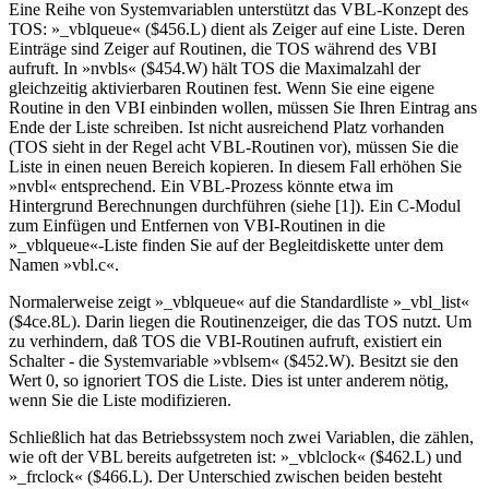
Eine Reihe von Systemvariablen unterstützt das VBL-Konzept des
TOS: »_vblqueue« ($456.L) dient als Zeiger auf eine Liste. Deren
Einträge sind Zeiger auf Routinen, die TOS während des VBI
aufruft. In »nvbls« ($454.W) hält TOS die Maximalzahl der
gleichzeitig aktivierbaren Routinen fest. Wenn Sie eine eigene
Routine in den VBI einbinden wollen, müssen Sie Ihren Eintrag ans
Ende der Liste schreiben. Ist nicht ausreichend Platz vorhanden
(TOS sieht in der Regel acht VBL-Routinen vor), müssen Sie die
Liste in einen neuen Bereich kopieren. In diesem Fall erhöhen Sie
»nvbl« entsprechend. Ein VBL-Prozess könnte etwa im
Hintergrund Berechnungen durchführen (siehe [1]). Ein C-Modul
zum Einfügen und Entfernen von VBI-Routinen in die
»_vblqueue«-Liste finden Sie auf der Begleitdiskette unter dem
Namen »vbl.c«.
Normalerweise zeigt »_vblqueue« auf die Standardliste »_vbl_list«
($4ce.8L). Darin liegen die Routinenzeiger, die das TOS nutzt. Um
zu verhindern, daß TOS die VBI-Routinen aufruft, existiert ein
Schalter - die Systemvariable »vblsem« ($452.W). Besitzt sie den
Wert 0, so ignoriert TOS die Liste. Dies ist unter anderem nötig,
wenn Sie die Liste modifizieren.
Schließlich hat das Betriebssystem noch zwei Variablen, die zählen,
wie oft der VBL bereits aufgetreten ist: »_vblclock« ($462.L) und
»_frclock« ($466.L). Der Unterschied zwischen beiden besteht