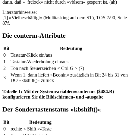
darin, daß »_frclock« nicht durch »vblsem« gesperrt ist. (ah)
Literaturhinweise:
[1] »Vielbeschäftigt« (Multitasking auf dem ST), TOS 7/90, Seite
87f.
Die conterm-Attribute
Bit
Bedeutung
0
Tastatur-Klick ein/aus
1
Tastatur-Wiederholung ein/aus
2
Ton nach Steuerzeichen < Ctrl-G > (7)
Wenn 1, dann liefert »Bconin« zusätzlich in Bit 24 bis 31 von
3
DO »kbshift()« zurück
Tabelle 1: Mit der Systemvariablen»conterm« ($484.B)
konfigurieren Sie die Bildschirmen- und -ausgabe
Der Sondertastenstatus »kbshift()«
Bit
Bedeutung
0
rechte < Shift >-Taste