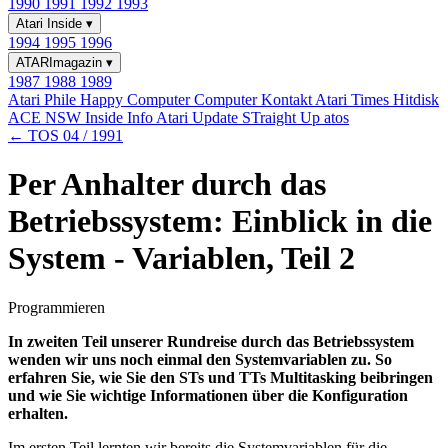
1990
1991
1992
1993
Atari Inside
▾
1994
1995
1996
ATARImagazin
▾
1987
1988
1989
Atari Phile
Happy Computer
Computer Kontakt
Atari Times
Hitdisk
ACE NSW Inside Info
Atari Update
STraight Up
atos
← TOS 04 / 1991
Per Anhalter durch das
Betriebssystem: Einblick in die
System - Variablen, Teil 2
Programmieren
In zweiten Teil unserer Rundreise durch das Betriebssystem
wenden wir uns noch einmal den Systemvariablen zu. So
erfahren Sie, wie Sie den STs und TTs Multitasking beibringen
und wie Sie wichtige Informationen über die Konfiguration
erhalten.
Im ersten Teil lernten wir bereits die Systemvariablen für die