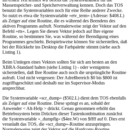
Massenspeicher- und Speicherverwaltung kennen. Doch das TOS
benutzt die Systemvariablen noch für eine Reihe anderer Zwecke.
So nutzt es etwa die Systemvariable »etv_term« (Adresse: $408.L)
als Zeiger auf eine Routine, die es während des Beendens des
aktiven Programms aufruft. Normalerweise zeigt der Vektor auf den
Befehl »rts«. Legen Sie diesen Vektor jedoch auf Ihre eigene
Routine, so bestimmen Sie, was während der Beendigung eines
Programmes geschieht. Beispielsweise können Sie sicherstellen, daß
bei der Rückkehr ins Desktop die Farbpalette stimmt (siehe auch
Listing 1).
Beim Umlegen eines Vektors sollten Sie sich am besten an den
XBRA-Standard halten (siehe Listing 1) - oder wenigstens
sicherstellen, daß Ihre Routine auch noch die ursprüngliche Routine
aufruft. Und nicht vergessen: Der Adreßbereich $0 bis $800 ist
zugriffsgeschützt und deshalb nur im Supervisor-Modus
ansprechbar.
Die Systemvariable »scr_dump« ($502.L) dient dem TOS ebenfalls
als Zeiger auf eine Routine. Diese springt es an, sobald der
Anwender < Alt-Help > drückt. Genau genommen erhöht das
Betriebssystem beim Drücken dieser Tastenkombination zunächst
die Systemvariable »_dumpflg« ($4ee.W) von $ffff auf 0. Dies erst
veranlaßt das TOS, die »scr_dump«-Routine anzuspringen.
Normalerweise zeigt der Vektor auf die Hardcopy-Routine.