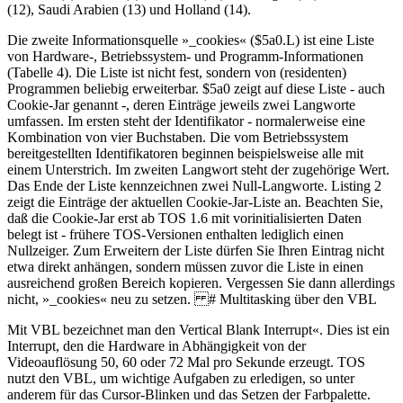
(12), Saudi Arabien (13) und Holland (14).
Die zweite Informationsquelle »_cookies« ($5a0.L) ist eine Liste
von Hardware-, Betriebssystem- und Programm-Informationen
(Tabelle 4). Die Liste ist nicht fest, sondern von (residenten)
Programmen beliebig erweiterbar. $5a0 zeigt auf diese Liste - auch
Cookie-Jar genannt -, deren Einträge jeweils zwei Langworte
umfassen. Im ersten steht der Identifikator - normalerweise eine
Kombination von vier Buchstaben. Die vom Betriebssystem
bereitgestellten Identifikatoren beginnen beispielsweise alle mit
einem Unterstrich. Im zweiten Langwort steht der zugehörige Wert.
Das Ende der Liste kennzeichnen zwei Null-Langworte. Listing 2
zeigt die Einträge der aktuellen Cookie-Jar-Liste an. Beachten Sie,
daß die Cookie-Jar erst ab TOS 1.6 mit vorinitialisierten Daten
belegt ist - frühere TOS-Versionen enthalten lediglich einen
Nullzeiger. Zum Erweitern der Liste dürfen Sie Ihren Eintrag nicht
etwa direkt anhängen, sondern müssen zuvor die Liste in einen
ausreichend großen Bereich kopieren. Vergessen Sie dann allerdings
nicht, »_cookies« neu zu setzen. # Multitasking über den VBL
Mit VBL bezeichnet man den Vertical Blank Interrupt«. Dies ist ein
Interrupt, den die Hardware in Abhängigkeit von der
Videoauflösung 50, 60 oder 72 Mal pro Sekunde erzeugt. TOS
nutzt den VBL, um wichtige Aufgaben zu erledigen, so unter
anderem für das Cursor-Blinken und das Setzen der Farbpalette.