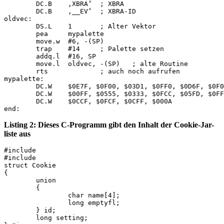
	DC.B	‚XBRA‘	; XBRA

	DC.B	‚__EV‘	; XBRA-ID

oldvec:

	DS.L	1	; Alter Vektor

	pea	mypalette

	move.w	#6, -(SP)

	trap	#14	; Palette setzen

	addq.l	#16, SP

	move.l	oldvec, -(SP)	; alte Routine

	rts		; auch noch aufrufen

mypalette:

	DC.W	$0E7F, $0F00, $03D1, $0FF0, $0D6F, $0F0F

	DC.W	$00FF, $0555, $0333, $0FCC, $05FD, $0FFC

	DC.W	$0CCF, $0FCF, $0CFF, $000A

Listing 2: Dieses C-Programm gibt den Inhalt der Cookie-Jar-
liste aus
#include 
#include 
struct Cookie

{

	union

	{

		char name[4];

		long emptyfl;

	} id;

	long setting;
