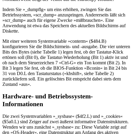
Indem Sie »_dumpflg« um eins erhöhen, zwingen Sie das
Betriebssystem, »scr_dump« anzuspringen. Andererseits läßt sich
»scr_dump« auch für eigene Zwecke »mißbrauchen«. Eine
Anwendung ist etwa das Speichern des aktuellen Bildschirms auf
Diskette.
Mit einer weiteren Systemvariable »conterm« ($484.B)
konfigurieren Sie die Bildschirmein- und -ausgabe. Die vier unteren
Bits des Bytes (siehe Tabelle 1) legen fest, ob der Tastatur-Klick
ertönen soll (Bit 0), die Tastatur-Wiederholung (Bit 1) aktiv ist und
ob nach dem Steuerzeichen 7 «Ctrl-G» ein Ton kommt (Bit 2). In
Bit 3 legen Sie fest, ob die BIOS-Funktion »Bconin« in Bit 24 bis
31 von D0.L den Tastaturstatus (»kbshift«, siehe Tabelle 2)
zurückliefern soll. Ein gelöschtes Bit entspricht dabei stets dem
Zustand »aus«.
Hardware- und Betriebssystem-
Informationen
Die zwei Systemvariablen »_sysbase« ($4f2.L) und »_cookies«
($5a0.L) sind Zeiger auf zwei äußerst informative Datenstrukturen.
Wenden wir uns zunächst »_sysbase« zu: Diese Variable zeigt auf
den »OS-Header«, eine Datenstruktur am Anfang des aktiven