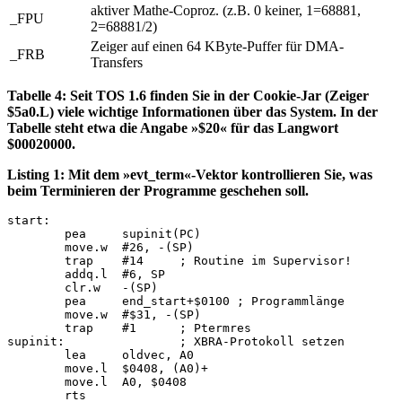
aktiver Mathe-Coproz. (z.B. 0 keiner, 1=68881,
_FPU
2=68881/2)
Zeiger auf einen 64 KByte-Puffer für DMA-
_FRB
Transfers
Tabelle 4: Seit TOS 1.6 finden Sie in der Cookie-Jar (Zeiger
$5a0.L) viele wichtige Informationen über das System. In der
Tabelle steht etwa die Angabe »$20« für das Langwort
$00020000.
Listing 1: Mit dem »evt_term«-Vektor kontrollieren Sie, was
beim Terminieren der Programme geschehen soll.
start:

	pea	supinit(PC)

	move.w	#26, -(SP)

	trap	#14	; Routine im Supervisor!

	addq.l	#6, SP

	clr.w	-(SP)

	pea	end_start+$0100	; Programmlänge

	move.w	#$31, -(SP)

	trap	#1	; Ptermres

supinit:		; XBRA-Protokoll setzen

	lea	oldvec, A0

	move.l	$0408, (A0)+

	move.l	A0, $0408

	rts
