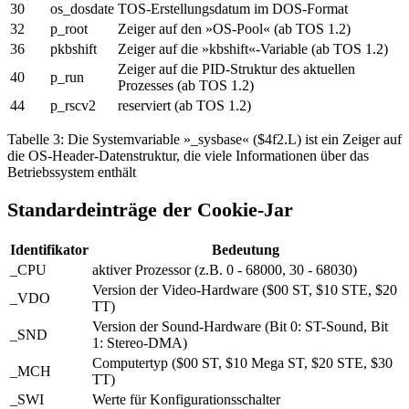
30
os_dosdate
TOS-Erstellungsdatum im DOS-Format
32
p_root
Zeiger auf den »OS-Pool« (ab TOS 1.2)
36
pkbshift
Zeiger auf die »kbshift«-Variable (ab TOS 1.2)
Zeiger auf die PID-Struktur des aktuellen
40
p_run
Prozesses (ab TOS 1.2)
44
p_rscv2
reserviert (ab TOS 1.2)
Tabelle 3: Die Systemvariable »_sysbase« ($4f2.L) ist ein Zeiger auf
die OS-Header-Datenstruktur, die viele Informationen über das
Betriebssystem enthält
Standardeinträge der Cookie-Jar
Identifikator
Bedeutung
_CPU
aktiver Prozessor (z.B. 0 - 68000, 30 - 68030)
Version der Video-Hardware ($00 ST, $10 STE, $20
_VDO
TT)
Version der Sound-Hardware (Bit 0: ST-Sound, Bit
_SND
1: Stereo-DMA)
Computertyp ($00 ST, $10 Mega ST, $20 STE, $30
_MCH
TT)
_SWI
Werte für Konfigurationsschalter