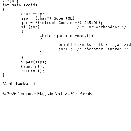
} *jar;

int main (void)

{

	char *ssp;

	ssp = (char*) Super(0L);

	jar = *((struct Cookie **) 0x5a0L);

	if (jar)		/ * Jar vorhanden? */

	{

		while (jar->id.emptyfl)

		{

			printf („\n %s = $%lx“, jar->id.name, jar->setting);

			jar++;	/* nächster Eintrag */

		}

	}

	Super(ssp);

	Crawcin();

	return ();

Martin Backschat
© 2026 Computer Magazin Archiv - STCArchiv