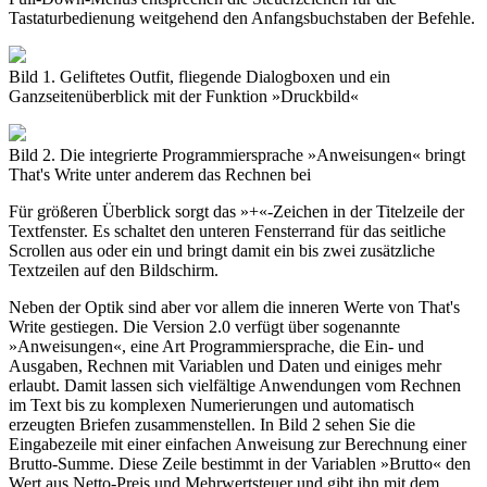
Tastaturbedienung weitgehend den Anfangsbuchstaben der Befehle.
Bild 1. Geliftetes Outfit, fliegende Dialogboxen und ein
Ganzseitenüberblick mit der Funktion »Druckbild«
Bild 2. Die integrierte Programmiersprache »Anweisungen« bringt
That's Write unter anderem das Rechnen bei
Für größeren Überblick sorgt das »+«-Zeichen in der Titelzeile der
Textfenster. Es schaltet den unteren Fensterrand für das seitliche
Scrollen aus oder ein und bringt damit ein bis zwei zusätzliche
Textzeilen auf den Bildschirm.
Neben der Optik sind aber vor allem die inneren Werte von That's
Write gestiegen. Die Version 2.0 verfügt über sogenannte
»Anweisungen«, eine Art Programmiersprache, die Ein- und
Ausgaben, Rechnen mit Variablen und Daten und einiges mehr
erlaubt. Damit lassen sich vielfältige Anwendungen vom Rechnen
im Text bis zu komplexen Numerierungen und automatisch
erzeugten Briefen zusammenstellen. In Bild 2 sehen Sie die
Eingabezeile mit einer einfachen Anweisung zur Berechnung einer
Brutto-Summe. Diese Zeile bestimmt in der Variablen »Brutto« den
Wert aus Netto-Preis und Mehrwertsteuer und gibt ihn mit dem