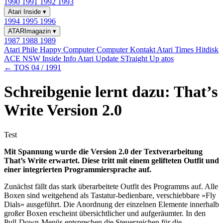
1990
1991
1992
1993
Atari Inside
▾
1994
1995
1996
ATARImagazin
▾
1987
1988
1989
Atari Phile
Happy Computer
Computer Kontakt
Atari Times
Hitdisk
ACE NSW Inside Info
Atari Update
STraight Up
atos
← TOS 04 / 1991
Schreibgenie lernt dazu: That’s
Write Version 2.0
Test
Mit Spannung wurde die Version 2.0 der Textverarbeitung
That’s Write erwartet. Diese tritt mit einem gelifteten Outfit und
einer integrierten Programmiersprache auf.
Zunächst fällt das stark überarbeitete Outfit des Programms auf. Alle
Boxen sind weitgehend als Tastatur-bedienbare, verschiebbare »Fly
Dials« ausgeführt. Die Anordnung der einzelnen Elemente innerhalb
großer Boxen erscheint übersichtlicher und aufgeräumter. In den
Pull-Down-Menüs entsprechen die Steuerzeichen für die