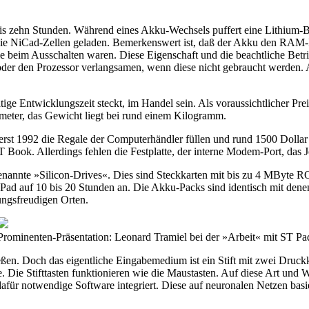
 bis zehn Stunden. Während eines Akku-Wechsels puffert eine Lithium-
ie NiCad-Zellen geladen. Bemerkenswert ist, daß der Akku den RAM-In
 beim Ausschalten waren. Diese Eigenschaft und die beachtliche Betr
n oder den Prozessor verlangsamen, wenn diese nicht gebraucht werde
ge Entwicklungszeit steckt, im Handel sein. Als voraussichtlicher Pr
meter, das Gewicht liegt bei rund einem Kilogramm.
 erst 1992 die Regale der Computerhändler füllen und rund 1500 Dolla
 Book. Allerdings fehlen die Festplatte, der interne Modem-Port, das J
sogenannte »Silicon-Drives«. Dies sind Steckkarten mit bis zu 4 MByt
 Pad auf 10 bis 20 Stunden an. Die Akku-Packs sind identisch mit dene
ungsfreudigen Orten.
Prominenten-Präsentation: Leonard Tramiel bei der »Arbeit« mit ST Pa
. Doch das eigentliche Eingabemedium ist ein Stift mit zwei Druckknö
e. Die Stifttasten funktionieren wie die Maustasten. Auf diese Art und 
afür notwendige Software integriert. Diese auf neuronalen Netzen basier