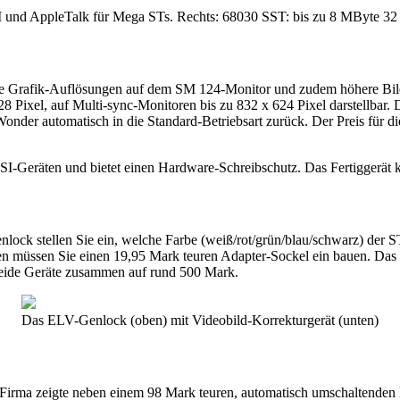
SI und AppleTalk für Mega STs. Rechts: 68030 SST: bis zu 8 MByte 
te Grafik-Auflösungen auf dem SM 124-Monitor und zudem höhere Bil
 Pixel, auf Multi-sync-Monitoren bis zu 832 x 624 Pixel darstellbar. 
nder automatisch in die Standard-Betriebsart zurück. Der Preis für die 
I-Geräten und bietet einen Hardware-Schreibschutz. Das Fertiggerät 
ck stellen Sie ein, welche Farbe (weiß/rot/grün/blau/schwarz) der S
n müssen Sie einen 19,95 Mark teuren Adapter-Sockel ein bauen. Das Ge
eide Geräte zusammen auf rund 500 Mark.
Das ELV-Genlock (oben) mit Videobild-Korrekturgerät (unten)
Firma zeigte neben einem 98 Mark teuren, automatisch umschaltende