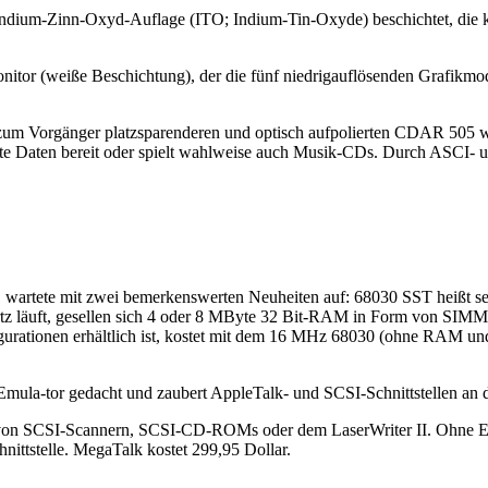
 Indium-Zinn-Oxyd-Auflage (ITO; Indium-Tin-Oxyde) beschichtet, die krat
tor (weiße Beschichtung), der die fünf niedrigauflösenden Grafikmodi
 zum Vorgänger platzsparenderen und optisch aufpolierten CDAR 505
Daten bereit oder spielt wahlweise auch Musik-CDs. Durch ASCI- und
wartete mit zwei bemerkenswerten Neuheiten auf: 68030 SST heißt s
rtz läuft, gesellen sich 4 oder 8 MByte 32 Bit-RAM in Form von SIM
igurationen erhältlich ist, kostet mit dem 16 MHz 68030 (ohne RAM u
mula-tor gedacht und zaubert AppleTalk- und SCSI-Schnittstellen an 
on SCSI-Scannern, SCSI-CD-ROMs oder dem LaserWriter II. Ohne Emu
ittstelle. MegaTalk kostet 299,95 Dollar.