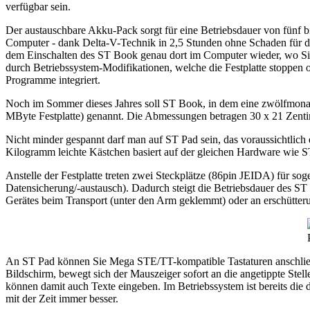
verfügbar sein.
Der austauschbare Akku-Pack sorgt für eine Betriebsdauer von fünf
Computer - dank Delta-V-Technik in 2,5 Stunden ohne Schaden für d
dem Einschalten des ST Book genau dort im Computer wieder, wo Sie
durch Betriebssystem-Modifikationen, welche die Festplatte stoppe
Programme integriert.
Noch im Sommer dieses Jahres soll ST Book, in dem eine zwölfmonati
MByte Festplatte) genannt. Die Abmessungen betragen 30 x 21 Zenti
Nicht minder gespannt darf man auf ST Pad sein, das voraussichtlich
Kilogramm leichte Kästchen basiert auf der gleichen Hardware wie ST
Anstelle der Festplatte treten zwei Steckplätze (86pin JEIDA) für 
Datensicherung/-austausch). Dadurch steigt die Betriebsdauer des ST
Gerätes beim Transport (unter den Arm geklemmt) oder an erschütter
An ST Pad können Sie Mega STE/TT-kompatible Tastaturen anschließen
Bildschirm, bewegt sich der Mauszeiger sofort an die angetippte Stell
können damit auch Texte eingeben. Im Betriebssystem ist bereits die d
mit der Zeit immer besser.