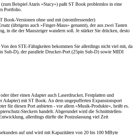
(zum Beispiel Ataris »Stacy«) paßt ST Book problemlos in eine
 Portfolio.
ST Book-Versionen ohne und mit (stromfressender)
Ersatz (übrigens auch »Finger-Maus« genannt), der aus zwei Tasten
g, in die der Mauszeiger wandern soll. Je stärker Sie drücken, desto
 Von den STE-Fähigkeiten bekommen Sie allerdings nicht viel mit, da
n Sub-D), der parallele Drucker-Port (25pin Sub-D) sowie MIDI
 oder über einen Adapter auch Laserdrucker, Festplatten und
(per Adapter) mit ST Book. An dem ungepufferten Expansionsport
ter für diesen Port anbieten - vor allem »Musik-Produkte«, heißt es.
rschutz-Steckern handelt. Abgerundet wird die Schnittstellen-
twicklung, allerdings dürfte die Postzulassung viel Zeit
illisekunden auf und wird mit Kapazitäten von 20 bis 100 MByte