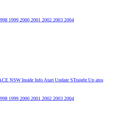
1998
1999
2000
2001
2002
2003
2004
ACE NSW Inside Info
Atari Update
STraight Up
atos
1998
1999
2000
2001
2002
2003
2004