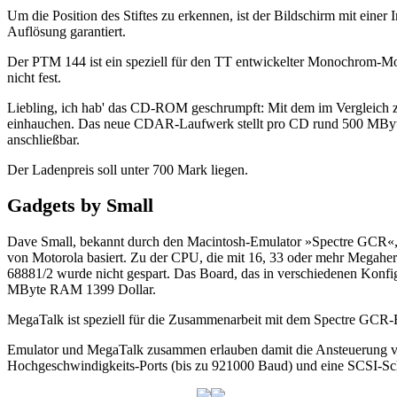
Um die Position des Stiftes zu erkennen, ist der Bildschirm mit einer
Auflösung garantiert.
Der PTM 144 ist ein speziell für den TT entwickelter Monochrom-Moni
nicht fest.
Liebling, ich hab' das CD-ROM geschrumpft: Mit dem im Vergleich
einhauchen. Das neue CDAR-Laufwerk stellt pro CD rund 500 MByte 
anschließbar.
Der Ladenpreis soll unter 700 Mark liegen.
Gadgets by Small
Dave Small, bekannt durch den Macintosh-Emulator »Spectre GCR«, 
von Motorola basiert. Zu der CPU, die mit 16, 33 oder mehr Megahe
68881/2 wurde nicht gespart. Das Board, das in verschiedenen Konf
MByte RAM 1399 Dollar.
MegaTalk ist speziell für die Zusammenarbeit mit dem Spectre GCR-E
Emulator und MegaTalk zusammen erlauben damit die Ansteuerung v
Hochgeschwindigkeits-Ports (bis zu 921000 Baud) und eine SCSI-Schn