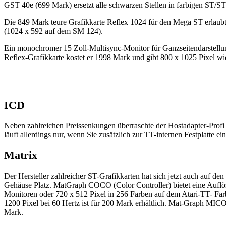
GST 40e (699 Mark) ersetzt alle schwarzen Stellen in farbigen ST/S
Die 849 Mark teure Grafikkarte Reflex 1024 für den Mega ST erlaubt
(1024 x 592 auf dem SM 124).
Ein monochromer 15 Zoll-Multisync-Monitor für Ganzseitendarstellu
Reflex-Grafikkarte kostet er 1998 Mark und gibt 800 x 1025 Pixel wi
ICD
Neben zahlreichen Preissenkungen überraschte der Hostadapter-Profi du
läuft allerdings nur, wenn Sie zusätzlich zur TT-internen Festplatte e
Matrix
Der Hersteller zahlreicher ST-Grafikkarten hat sich jetzt auch auf
Gehäuse Platz. MatGraph COCO (Color Controller) bietet eine Auflös
Monitoren oder 720 x 512 Pixel in 256 Farben auf dem Atari-TT- Fa
1200 Pixel bei 60 Hertz ist für 200 Mark erhältlich. Mat-Graph M
Mark.