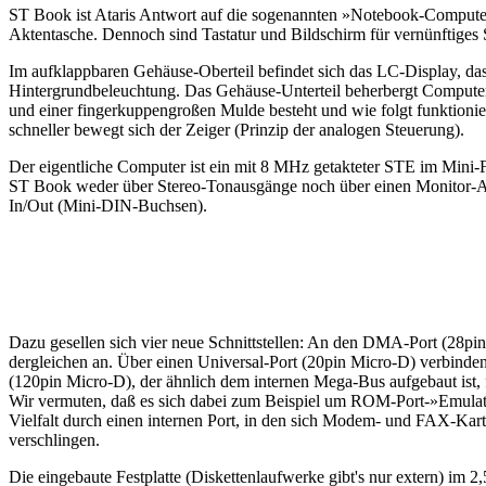
ST Book ist Ataris Antwort auf die sogenannten »Notebook-Computer,
Aktentasche. Dennoch sind Tastatur und Bildschirm für vernünftiges
Im aufklappbaren Gehäuse-Oberteil befindet sich das LC-Display, da
Hintergrundbeleuchtung. Das Gehäuse-Unterteil beherbergt Computer, 
und einer fingerkuppengroßen Mulde besteht und wie folgt funktioniert
schneller bewegt sich der Zeiger (Prinzip der analogen Steuerung).
Der eigentliche Computer ist ein mit 8 MHz getakteter STE im Mini-
ST Book weder über Stereo-Tonausgänge noch über einen Monitor-Ans
In/Out (Mini-DIN-Buchsen).
Dazu gesellen sich vier neue Schnittstellen: An den DMA-Port (28pin 
dergleichen an. Über einen Universal-Port (20pin Micro-D) verbinde
(120pin Micro-D), der ähnlich dem internen Mega-Bus aufgebaut ist, fi
Wir vermuten, daß es sich dabei zum Beispiel um ROM-Port-»Emulato
Vielfalt durch einen internen Port, in den sich Modem- und FAX-Karte
verschlingen.
Die eingebaute Festplatte (Diskettenlaufwerke gibt's nur extern) im 