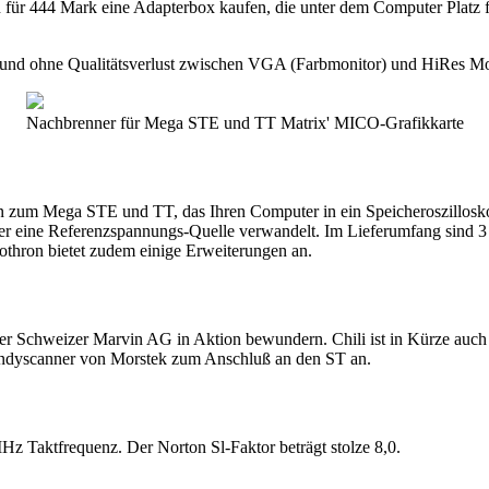
nn für 444 Mark eine Adapterbox kaufen, die unter dem Computer Plat
und ohne Qualitätsverlust zwischen VGA (Farbmonitor) und HiRes M
Nachbrenner für Mega STE und TT Matrix' MICO-Grafikkarte
hin zum Mega STE und TT, das Ihren Computer in ein Speicheroszillosko
oder eine Referenzspannungs-Quelle verwandelt. Im Lieferumfang sind
thron bietet zudem einige Erweiterungen an.
r Schweizer Marvin AG in Aktion bewundern. Chili ist in Kürze auch in
Handyscanner von Morstek zum Anschluß an den ST an.
Hz Taktfrequenz. Der Norton Sl-Faktor beträgt stolze 8,0.