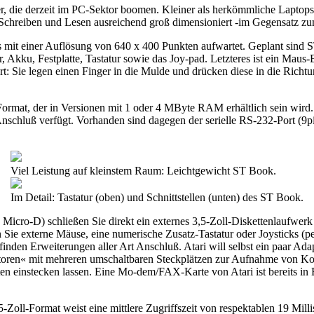
 die derzeit im PC-Sektor boomen. Kleiner als herkömmliche Laptops 
 Schreiben und Lesen ausreichend groß dimensioniert -im Gegensatz zum
s mit einer Auflösung von 640 x 400 Punkten aufwartet. Geplant sind 
Akku, Festplatte, Tastatur sowie das Joy-pad. Letzteres ist ein Maus-
: Sie legen einen Finger in die Mulde und drücken diese in die Richtun
Format, der in Versionen mit 1 oder 4 MByte RAM erhältlich sein wird.
chluß verfügt. Vorhanden sind dagegen der serielle RS-232-Port (9pi
Viel Leistung auf kleinstem Raum: Leichtgewicht ST Book.
Im Detail: Tastatur (oben) und Schnittstellen (unten) des ST Book.
Micro-D) schließen Sie direkt ein externes 3,5-Zoll-Diskettenlaufwerk
n Sie externe Mäuse, eine numerische Zusatz-Tastatur oder Joysticks 
nden Erweiterungen aller Art Anschluß. Atari will selbst ein paar Adap
ren« mit mehreren umschaltbaren Steckplätzen zur Aufnahme von Kopie
n einstecken lassen. Eine Mo-dem/FAX-Karte von Atari ist bereits in En
2,5-Zoll-Format weist eine mittlere Zugriffszeit von respektablen 19 M