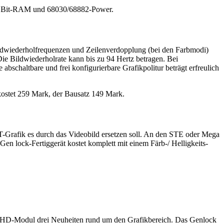
32 Bit-RAM und 68030/68882-Power.
dwiederholfrequenzen und Zeilenverdopplung (bei den Farbmodi)
Die Bildwiederholrate kann bis zu 94 Hertz betragen. Bei
abschaltbare und frei konfigurierbare Grafikpolitur beträgt erfreulich
kostet 259 Mark, der Bausatz 149 Mark.
T-Grafik es durch das Videobild ersetzen soll. An den STE oder Mega
n lock-Fertiggerät kostet komplett mit einem Färb-/ Helligkeits-
n HD-Modul drei Neuheiten rund um den Grafikbereich. Das Genlock