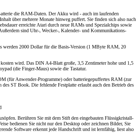
Batterie die RAM-Daten. Der Akku wird - auch im laufenden
halt über mehrere Monate hinweg puffert. Sie finden sich also nach
iebsdauer erreichte Atari durch neue RAMs und Spezialchips sowie
n. Außerdem sind Uhr-, Wecker-, Kalender- und Kommunikations-
eis werden 2000 Dollar für die Basis-Version (1 MByte RAM, 20
r kosten wird. Das DIN A4-Blatt große, 3,5 Zentimeter hohe und 1,5
oypad (die Finger-Maus) sowie die Tastatur.
e ROM (für Anwender-Programme) oder batteriegepuffertes RAM (zur
n des ST Book. Die fehlende Festplatte erlaubt auch den Betrieb des
d
pfen. Berühren Sie mit dem Stift den eingebauten Flüssigkristall-
Weise bedienen Sie nicht nur den Desktop oder zeichnen Bilder, Sie
ende Software erkennt jede Handschrift und ist lernfähig, liest also