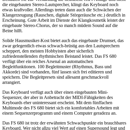
die eingebauten Stereo-Lautsprecher, klingt das Keyboard noch
etwas kraftvoller. Allerdings treten dann auch die Schwächen der
Klangerzeugung (Rauschen, digitale Störgeräusche etc.) deutlich in
Erscheinung. Gute Arbeit im Dienste der Klangkosmetik leistet der
eingebaute Stereo-Chorus, der so manch müdem Sound auf die
Beine hilft.
Solide Hausmusiker-Kost bietet auch das eingebaute Drumset, das
zwar gelegentlich etwas schwach-brüstig aus den Lautsprechern
scheppert, den meisten Hobbyisten aber sicherlich
zufriedenstellenden rhythmischen Beistand leistet. Das FS 680
verfügt über ein reiches Arsenal an automatischen
Begleitfunktionen. 100 Begleitmuster (Rhythmus, Bass und
Akkorde) sind vorhanden, fünf lassen sich frei editieren und
speichern. Die Begleitpresets sind allesamt geschmackvoll
arrangiert.
Das Keyboard verfügt auch über einen eingebauten Mini-
Sequenzer, der aber in Anbetracht der MIDI-Fähigkeiten des
Keyboards eher uninteressant erscheint. Mit dem fünffachen
Multimode des FS 680 bietet sich ein komfortables Arbeiten mit
einem Sequenzerprogramm und einem Computer geradezu an.
Das FS 680 ist trotz der erwähnten Schwachpunkte ein brauchbares
Keyboard. Wer nicht allzu viel Wert auf einen Supersound legt und