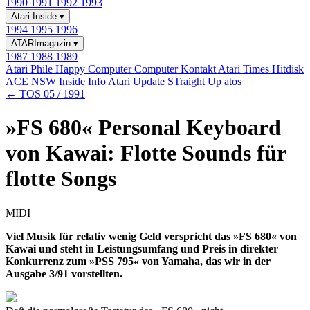
1990
1991
1992
1993
Atari Inside
▾
1994
1995
1996
ATARImagazin
▾
1987
1988
1989
Atari Phile
Happy Computer
Computer Kontakt
Atari Times
Hitdisk
ACE NSW Inside Info
Atari Update
STraight Up
atos
← TOS 05 / 1991
»FS 680« Personal Keyboard
von Kawai: Flotte Sounds für
flotte Songs
MIDI
Viel Musik für relativ wenig Geld verspricht das »FS 680« von
Kawai und steht in Leistungsumfang und Preis in direkter
Konkurrenz zum »PSS 795« von Yamaha, das wir in der
Ausgabe 3/91 vorstellten.