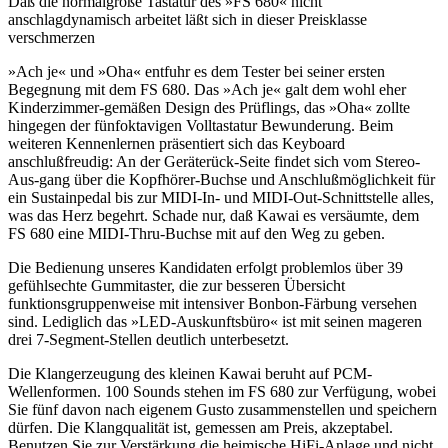
Daß die normalgroße Tastatur des »FS 680« nicht
anschlagdynamisch arbeitet läßt sich in dieser Preisklasse
verschmerzen
»Ach je« und »Oha« entfuhr es dem Tester bei seiner ersten
Begegnung mit dem FS 680. Das »Ach je« galt dem wohl eher
Kinderzimmer-gemäßen Design des Prüflings, das »Oha« zollte
hingegen der fünfoktavigen Volltastatur Bewunderung. Beim
weiteren Kennenlernen präsentiert sich das Keyboard
anschlußfreudig: An der Geräterück-Seite findet sich vom Stereo-
Aus-gang über die Kopfhörer-Buchse und Anschlußmöglichkeit für
ein Sustainpedal bis zur MIDI-In- und MIDI-Out-Schnittstelle alles,
was das Herz begehrt. Schade nur, daß Kawai es versäumte, dem
FS 680 eine MIDI-Thru-Buchse mit auf den Weg zu geben.
Die Bedienung unseres Kandidaten erfolgt problemlos über 39
gefühlsechte Gummitaster, die zur besseren Übersicht
funktionsgruppenweise mit intensiver Bonbon-Färbung versehen
sind. Lediglich das »LED-Auskunftsbüro« ist mit seinen mageren
drei 7-Segment-Stellen deutlich unterbesetzt.
Die Klangerzeugung des kleinen Kawai beruht auf PCM-
Wellenformen. 100 Sounds stehen im FS 680 zur Verfügung, wobei
Sie fünf davon nach eigenem Gusto zusammenstellen und speichern
dürfen. Die Klangqualität ist, gemessen am Preis, akzeptabel.
Benutzen Sie zur Verstärkung die heimische HiFi-Anlage und nicht