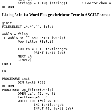
	string$ = TRIM$ (string$)	! Leerzeichen an den Seiten entfernen

Listing 3: In 1st Word Plus geschriebene Texte in ASCII-Forma
@init

FILESELECT „*.*“,““, file$

´

wahl$ = file$

IF wahl$ <>-““ AND EXIST (wahl$)

	@wp_filter (file$)

	´

	FOR z% = 1 TO textlaenge%

		PRINT text$ (z%)

	NEXT z%

	~INP(2)

ENDIF

´

EDIT

´

PROCEDURE init

	DIM text$ (60)

RETURN

PROCEDURE wp_filter(wahl$)

	OPEN „i“‚ #1, wahl$

	textlaenge% = 0

	WHILE EOF (#1) <> TRUE

		INC textlaenge%

		INPUT #1, text$ (z%)
