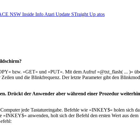
ACE NSW Inside Info
Atari Update
STraight Up
atos
ildschirm?
OPY« bzw. »GET« und »PUT«. Mit dem Aufruf »@txt_flash( ... )« über
 Zeilen und die Blinkfrequenz. Der letzte Parameter gibt den Blinkmodu
en. Drückt der Anwender aber während einer Prozedur weiterhin
er Computer jede Tastatureingabe. Befehle wie »INKEY$« holen sich da
 Sie »INKEY$« anwenden, holt sich der Befehl den ersten Wert aus de
efehl: