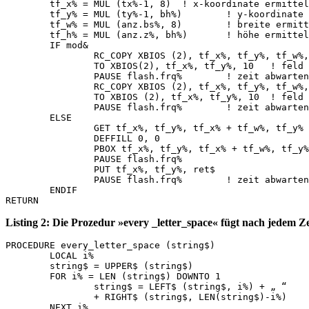
	tf_x% = MUL (tx%-1, 8)	! x-koordinate ermitteln

	tf_y% = MUL (ty%-1, bh%)	! y-koordinate ermitteln

	tf_w% = MUL (anz.bs%, 8)	! breite ermitteln

	tf_h% = MUL (anz.z%, bh%)	! höhe ermitteln

	IF mod&

		RC_COPY XBIOS (2), tf_x%, tf_y%, tf_w%, tf_h%

		TO XBIOS(2), tf_x%, tf_y%, 10	! feld invertieren

		PAUSE flash.frq%	! zeit abwarten

		RC_COPY XBIOS (2), tf_x%, tf_y%, tf_w%, tf_h%

		TO XBIOS (2), tf_x%, tf_y%, 10	! feld invertieren

		PAUSE flash.frq%	! zeit abwarten

	ELSE

		GET tf_x%, tf_y%, tf_x% + tf_w%, tf_y% + tf_h%, ret$

		DEFFILL 0, 0

		PBOX tf_x%, tf_y%, tf_x% + tf_w%, tf_y% + tf_h%

		PAUSE flash.frq%

		PUT tf_x%, tf_y%, ret$

		PAUSE flash.frq%	! zeit abwarten

	ENDIF

Listing 2: Die Prozedur »every _letter_space« fügt nach jedem Z
PROCEDURE every_letter_space (string$)

	LOCAL i%

	string$ = UPPER$ (string$)

	FOR i% = LEN (string$) DOWNTO 1

		string$ = LEFT$ (string$, i%) + „ “

		+ RIGHT$ (string$, LEN(string$)-i%)

	NEXT i%
