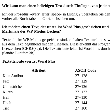
Wie kann man einen beliebigen Text durch Einfügen, von je ein
Mit der Prozedur »every_letter_space« in Listing 2 übergeben Sie de
vorher alle Buchstaben in Großbuchstaben um.
Ich möchte einen Text, der unter 1st Word Plus geschrieben un
Merkmale des WP-Modus löschen?
Texte, die im WP-Modus gespeichert sind, enthalten Textattribute s
aus dem Text, beginnend mit den Linealen. Diese erkennt das Progr
Leerzeichen (CHR$(32)). Die Textattribute leitet 1st Word Plus durc
(Sandro Lucifora/ah)
Textattribute von 1st Word Plus
Attribut
ASCII-Code
Kein Attribut
27+128
Fett
27+129
Unterstrichen
27+136
Kursiv
27+132
Hell
27+130
Hoch
27+144
Tief
27+160