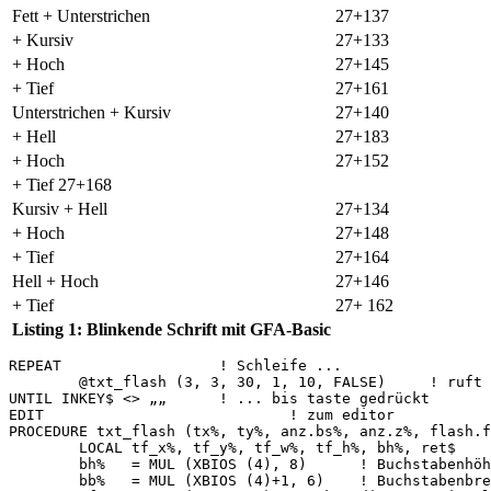
Fett + Unterstrichen
27+137
+ Kursiv
27+133
+ Hoch
27+145
+ Tief
27+161
Unterstrichen + Kursiv
27+140
+ Hell
27+183
+ Hoch
27+152
+ Tief 27+168
Kursiv + Hell
27+134
+ Hoch
27+148
+ Tief
27+164
Hell + Hoch
27+146
+ Tief
27+ 162
Listing 1: Blinkende Schrift mit GFA-Basic
REPEAT 			! Schleife ...

	@txt_flash (3, 3, 30, 1, 10, FALSE)	! ruft procedure auf

UNTIL INKEY$ <> „„	! ... bis taste gedrückt

EDIT				! zum editor

PROCEDURE txt_flash (tx%, ty%, anz.bs%, anz.z%, flash.f
	LOCAL tf_x%, tf_y%, tf_w%, tf_h%, bh%, ret$

	bh%   = MUL (XBIOS (4), 8)	! Buchstabenhöhe ermitteln

	bb%   = MUL (XBIOS (4)+1, 6)	! Buchstabenbreite ermitteln
