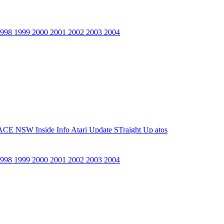
1998
1999
2000
2001
2002
2003
2004
ACE NSW Inside Info
Atari Update
STraight Up
atos
1998
1999
2000
2001
2002
2003
2004