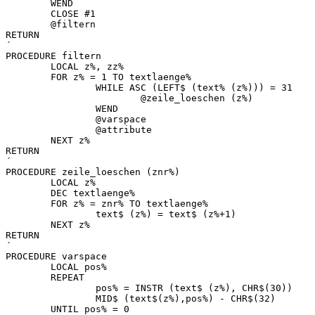
	WEND

	CLOSE #1

	@filtern

RETURN

´

PROCEDURE filtern

	LOCAL z%, zz%

	FOR z% = 1 TO textlaenge%

		WHILE ASC (LEFT$ (text% (z%))) = 31

			@zeile_loeschen (z%)

		WEND

		@varspace

		@attribute

	NEXT z%

RETURN

´

PROCEDURE zeile_loeschen (znr%)

	LOCAL z%

	DEC textlaenge%

	FOR z% = znr% TO textlaenge%

		text$ (z%) = text$ (z%+1)

	NEXT z%

RETURN

´

PROCEDURE varspace

	LOCAL pos%

	REPEAT

		pos% = INSTR (text$ (z%), CHR$(30))

		MID$ (text$(z%),pos%) - CHR$(32)

	UNTIL pos% = 0
