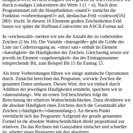
durch n-maliges Linksrotieren des Werts 1 (1 < n). Nach dem
Programmstart ruft die Hauptfunktion »mainO« zunächst die
Funktion »vorbereitungenO« auf, diedaschar-Feld »codewort[16]
[80]« löscht. In diesem 16 Elemente großen Zeichenketten-Feld
bauen wir später die Huffman-Codewörter im ASCII-Format auf.
In »zeichenzahl« merken wir uns die Anzahl der zu codierenden
Zeichen (2 bis 16). Die Variable »listengröße« gibt die Größe der
Liste zur Codeerzeugung an. »struct satz« enthält im Element
»haeufigkeit« die Häufigkeiten der Zeichen. Gleichzeitig setzen wir
jeweils im Element »zugehoerigkeit« das der Eintragsnummer
entsprechende Bit, zum Beispiel Bit 15 für Eintrag 15.
Als letzte Vorbereitungen führen wir einige statistische Operationen
durch. Zunächst berechnet das Programm, wieviele Zeichen die
gesamten Daten umfassen. Diesen Wert, den wir einfach durch
Addition der jeweiligen Häufigkeiten ermitteln, speichern wir in
»datenumfang«. Wie im ersten Teil beschrieben folgt die
Berechnung der relativen Wahrscheinlichkeiten. Dazu dividieren wir
die absolute Häufigkeit eines Zeichens durch die Gesamtzahl aller
Zeichen (»häufigkeit«/»datenumfang«). An diesem Punkt
vereinfacht sich das Programm: Aufgrund der gerade genannten
Formel ist die absolute Wahrscheinlichkeit direkt proportional zur
relativen. Da das Rechnen mit Ganzzahlen einfacher und schneller
ist, arbeitet unser Programm mit den absoluten