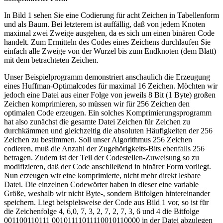
In Bild 1 sehen Sie eine Codierung für acht Zeichen in Tabellenform
und als Baum. Bei letzterem ist auffällig, daß von jedem Knoten
maximal zwei Zweige ausgehen, da es sich um einen binären Code
handelt. Zum Ermitteln des Codes eines Zeichens durchlaufen Sie
einfach alle Zweige von der Wurzel bis zum Endknoten (dem Blatt)
mit dem betrachteten Zeichen.
Unser Beispielprogramm demonstriert anschaulich die Erzeugung
eines Huffman-Optimalcodes für maximal 16 Zeichen. Möchten wir
jedoch eine Datei aus einer Folge von jeweils 8 Bit (1 Byte) großen
Zeichen komprimieren, so müssen wir für 256 Zeichen den
optimalen Code erzeugen. Ein solches Komprimierungsprogramm
hat also zunächst die gesamte Datei Zeichen für Zeichen zu
durchkämmen und gleichzeitig die absoluten Häufigkeiten der 256
Zeichen zu bestimmen. Soll unser Algorithmus 256 Zeichen
codieren, muß die Anzahl der Zugehörigkeits-Bits ebenfalls 256
betragen. Zudem ist der Teil der Codestellen-Zuweisung so zu
modifizieren, daß der Code anschließend in binärer Form vorliegt.
Nun erzeugen wir eine komprimierte, nicht mehr direkt lesbare
Datei. Die einzelnen Codewörter haben in dieser eine variable
Größe, weshalb wir nicht Byte-, sondern Bitfolgen hintereinander
speichern. Liegt beispielsweise der Code aus Bild 1 vor, so ist für
die Zeichenfolge 4, 6,0, 7, 3, 2, 7, 2, 7, 3, 6 und 4 die Bitfolge
001100110111 00101111011110010110000 in der Datei abzulegen