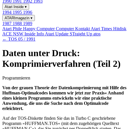
1990
1991
1992
1993
Atari Inside
▾
1994
1995
1996
ATARImagazin
▾
1987
1988
1989
Atari Phile
Happy Computer
Computer Kontakt
Atari Times
Hitdisk
ACE NSW Inside Info
Atari Update
STraight Up
atos
← TOS 05 / 1991
Daten unter Druck:
Komprimierverfahren (Teil 2)
Programmieren
Von der grauen Theorie der Datenkomprimierung mit Hilfe des
Huffman-Optimalcodes kommen wir jetzt zur Praxis« Anhand
eines kleinen Programms entwickeln wir eine praktische
Anwendung, die uns die Suche nach dem Optimalcode
erleichtert.
Auf der TOS-Diskette finden Sie das in Turbo C geschriebene
Programm »HUFFMAN.TOS« (mit dem zugehörigen Quelltext
»HUFFMAN.C«), das Sie zunächst per Doppelklick starten. Das