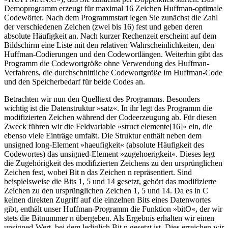
Demoprogramm erzeugt für maximal 16 Zeichen Huffman-optimale
Codewörter. Nach dem Programmstart legen Sie zunächst die Zahl
der verschiedenen Zeichen (zwei bis 16) fest und geben deren
absolute Häufigkeit an. Nach kurzer Rechenzeit erscheint auf dem
Bildschirm eine Liste mit den relativen Wahrscheinlichkeiten, den
Huffman-Codierungen und den Codewortlängen. Weiterhin gibt das
Programm die Codewortgröße ohne Verwendung des Huffman-
Verfahrens, die durchschnittliche Codewortgröße im Huffman-Code
und den Speicherbedarf für beide Codes an.
Betrachten wir nun den Quelltext des Programms. Besonders
wichtig ist die Datenstruktur »satz«. In ihr legt das Programm die
modifizierten Zeichen während der Codeerzeugung ab. Für diesen
Zweck führen wir die Feldvariable »struct elemente[16]« ein, die
ebenso viele Einträge umfaßt. Die Struktur enthält neben dem
unsigned long-Element »haeufigkeit« (absolute Häufigkeit des
Codewortes) das unsigned-Element »zugehoerigkeit«. Dieses legt
die Zugehörigkeit des modifizierten Zeichens zu den ursprünglichen
Zeichen fest, wobei Bit n das Zeichen n repräsentiert. Sind
beispielsweise die Bits 1, 5 und 14 gesetzt, gehört das modifizierte
Zeichen zu den ursprünglichen Zeichen 1, 5 und 14. Da es in C
keinen direkten Zugriff auf die einzelnen Bits eines Datenwortes
gibt, enthält unser Huffman-Programm die Funktion »bitO«, der wir
stets die Bitnummer n übergeben. Als Ergebnis erhalten wir einen
unsigned-Wert, bei dem lediglich Bit n gesetzt ist. Dies erreichen wir