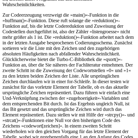
Wahrscheinlichkeiten.
Zur Codeerzeugung verzweigt die »main()«-Funktion in die
»huffman()«-Funktion. Diese ruft solange die »reduktion()«-
Funktion auf, bis die letzte Codereduktion und Zuweisung der
Codestellen durchgeführt ist, also der Zähler »listengroesse« nicht
mehr größer als 1 ist. Die »reduktion()«-Funktion arbeitet nach dem
in der letzten Ausgabe besprochenen Codierungsschema. Zunächst
sortieren wir die Liste mit den Zeichen und den zugehörigen
absoluten Häufigkeiten nach abfallender Wahrscheinlichkeit.
Glücklicherweise bietet die Turbo-C-Bibliothek die »qsort()«-
Funktion an, über die Sie näheres der Fachliteratur entnehmen. Der
zweite Schritt ist die Zuweisung der Codewortstellen »0« und »1«
zu den letzten beiden Zeichen der Liste. Alle ursprünglichen
Zeichen durchlaufen wir in einer for-Schleife. In dieser testen wir
zunächst für das vorletzte Element der Tabelle, ob es das aktuelle
ursprüngliche Zeichen repräsentiert. Dazu führen wir einfach eine
Und-Verknüpfung zwischen der »zugehoerigkeit«-Variablen und
dem entsprechenden Bit durch. Ist das Ergebnis ungleich Null, ist
das Bit gesetzt und das ursprüngliche Zeichen wird durch das
Element repräsentiert. Dazu stellen wir mit Hilfe der »strcpy()«- und
»strcat()«-Funktionen eine Null vor den bisherigen Code des
Zeichens »codewort[zeichen]«. ln einem zweiten Schritt
wiederholen wir den gleichen Vorgang für das letzte Element der
Tabelle, wobei wir gegebenenfalls eine 1 an den Anfang des Codes