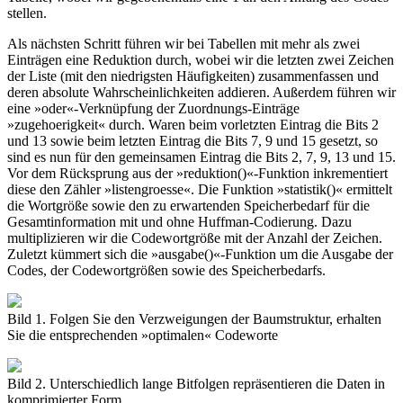
stellen.
Als nächsten Schritt führen wir bei Tabellen mit mehr als zwei
Einträgen eine Reduktion durch, wobei wir die letzten zwei Zeichen
der Liste (mit den niedrigsten Häufigkeiten) zusammenfassen und
deren absolute Wahrscheinlichkeiten addieren. Außerdem führen wir
eine »oder«-Verknüpfung der Zuordnungs-Einträge
»zugehoerigkeit« durch. Waren beim vorletzten Eintrag die Bits 2
und 13 sowie beim letzten Eintrag die Bits 7, 9 und 15 gesetzt, so
sind es nun für den gemeinsamen Eintrag die Bits 2, 7, 9, 13 und 15.
Vor dem Rücksprung aus der »reduktion()«-Funktion inkrementiert
diese den Zähler »listengroesse«. Die Funktion »statistik()« ermittelt
die Wortgröße sowie den zu erwartenden Speicherbedarf für die
Gesamtinformation mit und ohne Huffman-Codierung. Dazu
multiplizieren wir die Codewortgröße mit der Anzahl der Zeichen.
Zuletzt kümmert sich die »ausgabe()«-Funktion um die Ausgabe der
Codes, der Codewortgrößen sowie des Speicherbedarfs.
Bild 1. Folgen Sie den Verzweigungen der Baumstruktur, erhalten
Sie die entsprechenden »optimalen« Codeworte
Bild 2. Unterschiedlich lange Bitfolgen repräsentieren die Daten in
komprimierter Form