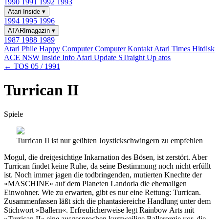
1990
1991
1992
1993
Atari Inside
▾
1994
1995
1996
ATARImagazin
▾
1987
1988
1989
Atari Phile
Happy Computer
Computer Kontakt
Atari Times
Hitdisk
ACE NSW Inside Info
Atari Update
STraight Up
atos
← TOS 05 / 1991
Turrican II
Spiele
Turrican II ist nur geübten Joystickschwingern zu empfehlen
Mogul, die dreigesichtige Inkarnation des Bösen, ist zerstört. Aber
Turrican findet keine Ruhe, da seine Bestimmung noch nicht erfüllt
ist. Noch immer jagen die todbringenden, mutierten Knechte der
»MASCHINE« auf dem Planeten Landoria die ehemaligen
Einwohner. Wie zu erwarten, gibt es nur eine Rettung: Turrican.
Zusammenfassen läßt sich die phantasiereiche Handlung unter dem
Stichwort »Ballern«. Erfreulicherweise legt Rainbow Arts mit
»Turrican II« eine ausgesprochen kurzweilige Ballerorgie vor, die