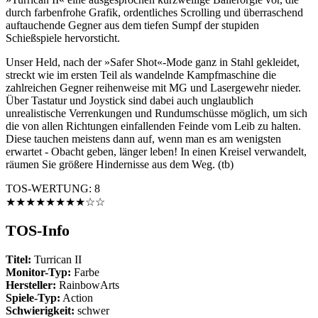
durch farbenfrohe Grafik, ordentliches Scrolling und überraschend
auftauchende Gegner aus dem tiefen Sumpf der stupiden
Schießspiele hervorsticht.
Unser Held, nach der »Safer Shot«-Mode ganz in Stahl gekleidet,
streckt wie im ersten Teil als wandelnde Kampfmaschine die
zahlreichen Gegner reihenweise mit MG und Lasergewehr nieder.
Über Tastatur und Joystick sind dabei auch unglaublich
unrealistische Verrenkungen und Rundumschüsse möglich, um sich
die von allen Richtungen einfallenden Feinde vom Leib zu halten.
Diese tauchen meistens dann auf, wenn man es am wenigsten
erwartet - Obacht geben, länger leben! In einen Kreisel verwandelt,
räumen Sie größere Hindernisse aus dem Weg. (tb)
TOS-WERTUNG: 8
★★★★★★★★☆☆
TOS-Info
Titel:
Turrican II
Monitor-Typ:
Farbe
Hersteller:
RainbowArts
Spiele-Typ:
Action
Schwierigkeit:
schwer