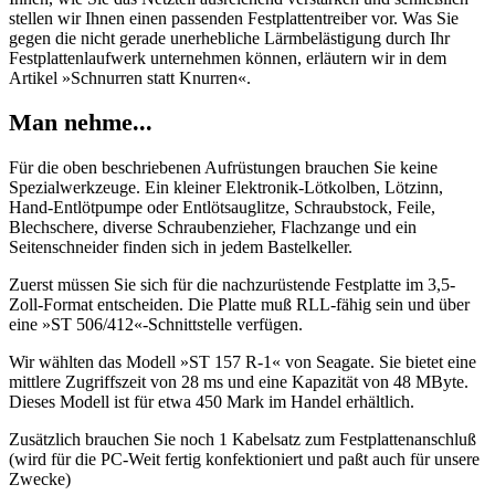
stellen wir Ihnen einen passenden Festplattentreiber vor. Was Sie
gegen die nicht gerade unerhebliche Lärmbelästigung durch Ihr
Festplattenlaufwerk unternehmen können, erläutern wir in dem
Artikel »Schnurren statt Knurren«.
Man nehme...
Für die oben beschriebenen Aufrüstungen brauchen Sie keine
Spezialwerkzeuge. Ein kleiner Elektronik-Lötkolben, Lötzinn,
Hand-Entlötpumpe oder Entlötsauglitze, Schraubstock, Feile,
Blechschere, diverse Schraubenzieher, Flachzange und ein
Seitenschneider finden sich in jedem Bastelkeller.
Zuerst müssen Sie sich für die nachzurüstende Festplatte im 3,5-
Zoll-Format entscheiden. Die Platte muß RLL-fähig sein und über
eine »ST 506/412«-Schnittstelle verfügen.
Wir wählten das Modell »ST 157 R-1« von Seagate. Sie bietet eine
mittlere Zugriffszeit von 28 ms und eine Kapazität von 48 MByte.
Dieses Modell ist für etwa 450 Mark im Handel erhältlich.
Zusätzlich brauchen Sie noch 1 Kabelsatz zum Festplattenanschluß
(wird für die PC-Weit fertig konfektioniert und paßt auch für unsere
Zwecke)