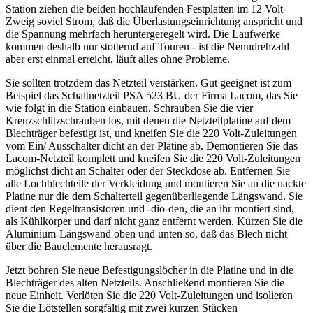
Station ziehen die beiden hochlaufenden Festplatten im 12 Volt-
Zweig soviel Strom, daß die Überlastungseinrichtung anspricht und
die Spannung mehrfach heruntergeregelt wird. Die Laufwerke
kommen deshalb nur stotternd auf Touren - ist die Nenndrehzahl
aber erst einmal erreicht, läuft alles ohne Probleme.
Sie sollten trotzdem das Netzteil verstärken. Gut geeignet ist zum
Beispiel das Schaltnetzteil PSA 523 BU der Firma Lacom, das Sie
wie folgt in die Station einbauen. Schrauben Sie die vier
Kreuzschlitzschrauben los, mit denen die Netzteilplatine auf dem
Blechträger befestigt ist, und kneifen Sie die 220 Volt-Zuleitungen
vom Ein/ Ausschalter dicht an der Platine ab. Demontieren Sie das
Lacom-Netzteil komplett und kneifen Sie die 220 Volt-Zuleitungen
möglichst dicht an Schalter oder der Steckdose ab. Entfernen Sie
alle Lochblechteile der Verkleidung und montieren Sie an die nackte
Platine nur die dem Schalterteil gegenüberliegende Längswand. Sie
dient den Regeltransistoren und -dio-den, die an ihr montiert sind,
als Kühlkörper und darf nicht ganz entfernt werden. Kürzen Sie die
Aluminium-Längswand oben und unten so, daß das Blech nicht
über die Bauelemente herausragt.
Jetzt bohren Sie neue Befestigungslöcher in die Platine und in die
Blechträger des alten Netzteils. Anschließend montieren Sie die
neue Einheit. Verlöten Sie die 220 Volt-Zuleitungen und isolieren
Sie die Lötstellen sorgfältig mit zwei kurzen Stücken