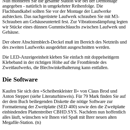
Nun montieren Sie die gesamte Station wie bei der Demontage
angegeben - natürlich in umgekehrter Reihenfolge. Die
Flachbandkabel sollten Sie vor der Montage der Laufwerke
aufstecken. Das nachgerüstete Laufwerk schrauben Sie mit M3-
Schrauben am Gehäuseunterteil fest. Zur Vibrationsdämpfung legten
wir Stücke eines dünnen Gummischlauchs zwischen Laufwerk und
Gehäuse.
Der obere Abschirmblech-Deckel muß im Bereich des Netzteils und
des zweiten Laufwerks ausgedehnt ausgeschnitten werden.
Die LED-Anzeigeeinheit kleben Sie einfach mit doppelseitigem
Klebeband in der richtigen Höhe auf die Frontblende des
Zweitlaufwerks, die Blechwinkelhalterung kann entfallen.
Die Software
Kaufen Sie sich den »Scheibenkleister II« von Claus Brod und
Anton Stepper (siehe Literaturhinweis). Für 79 Mark finden Sie auf
der dem Buch beiliegenden Diskette die nötige Software zur
Formatierung der Zweitplatte (SED 400) sowie den die Zweitplatte
einbindenden Plattentreiber CBHD.SYS. Nachdem nun hoffentlich
alles läuft, wünschen wir Ihnen viel Spaß mit Ihrer neuen alten
Megafile-Station. (ts)