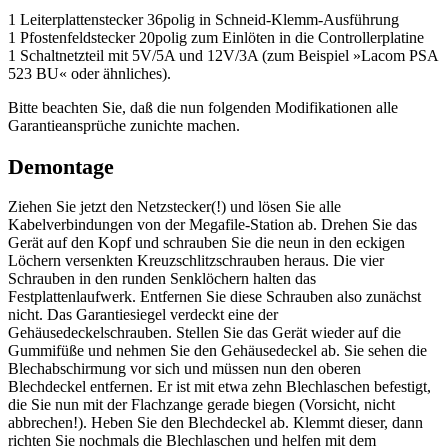
1 Leiterplattenstecker 36polig in Schneid-Klemm-Ausführung
1 Pfostenfeldstecker 20polig zum Einlöten in die Controllerplatine
1 Schaltnetzteil mit 5V/5A und 12V/3A (zum Beispiel »Lacom PSA
523 BU« oder ähnliches).
Bitte beachten Sie, daß die nun folgenden Modifikationen alle
Garantieansprüche zunichte machen.
Demontage
Ziehen Sie jetzt den Netzstecker(!) und lösen Sie alle
Kabelverbindungen von der Megafile-Station ab. Drehen Sie das
Gerät auf den Kopf und schrauben Sie die neun in den eckigen
Löchern versenkten Kreuzschlitzschrauben heraus. Die vier
Schrauben in den runden Senklöchern halten das
Festplattenlaufwerk. Entfernen Sie diese Schrauben also zunächst
nicht. Das Garantiesiegel verdeckt eine der
Gehäusedeckelschrauben. Stellen Sie das Gerät wieder auf die
Gummifüße und nehmen Sie den Gehäusedeckel ab. Sie sehen die
Blechabschirmung vor sich und müssen nun den oberen
Blechdeckel entfernen. Er ist mit etwa zehn Blechlaschen befestigt,
die Sie nun mit der Flachzange gerade biegen (Vorsicht, nicht
abbrechen!). Heben Sie den Blechdeckel ab. Klemmt dieser, dann
richten Sie nochmals die Blechlaschen und helfen mit dem