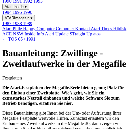
1990
1991
1992
1993
Atari Inside
▾
1994
1995
1996
ATARImagazin
▾
1987
1988
1989
Atari Phile
Happy Computer
Computer Kontakt
Atari Times
Hitdisk
ACE NSW Inside Info
Atari Update
STraight Up
atos
← TOS 05 / 1991
Bauanleitung: Zwillinge -
Zweitlaufwerke in der Megafile
Festplatten
Die Atari-Festplatten der Megafile-Serie bieten genug Platz für
den Einbau einer Zweitplatte. Wie’s geht, wie Sie ein
extrastarkes Netzteil einbauen und welche Software Sie zum
Betrieb benötigen, erfahren Sie hier.
Diese Bauanleitung gibt Ihnen bei der Um- oder Aufrüstung Ihrer
Megafile-Festplatte wertvolle Hilfen. Zunächst erläutern wir den
Einbau eines Zweitlaufwerks in die Megafile 30, dann zeigen wir
Ihnen, wie Sie das Netzteil ausreichend verstärken und schließlich