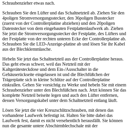
Schraubenzieher etwas nach.
Schrauben Sie den Lüfter und das Schaltnetzteil ab. Ziehen Sie den
4poligen Stromversorgungsstecker, den 36poligen Busstecker
(zuerst von der Controllerplatine abziehen) und den 20poligen
Datenstecker von dem eingebauten Festplattenlaufwerk ab. Ziehen
Sie jetzt die Stromversorgungsstecker der Festplatte, des Lüfters und
der Festplatte von der rechten unteren Ecke der Controllerplatine ab.
Schrauben Sie die LED-Anzeige-platine ab und lösen Sie ihr Kabel
aus der Blechklemmlasche.
Hebeln Sie jetzt das Schaltnetzteil aus der Controllerplatine heraus.
Das geht etwas schwer, weil das Netzteil mit der
Kaltgerätesteckdose und dem Ein-/Ausschalter in die
Gehäuserückseite eingelassen ist und die Blechfüßchen der
Trägerplatte sich in kleine Schlitze auf der Controllerplatine
einkrallen. Gehen Sie vorsichtig zu Werke und hebeln Sie mit einem
Schraubenzieher unter den Blechfüßchen nach. Jetzt können Sie das
komplette Netzteil beiseite legen und auch den Lüfter entfernen,
dessen Versorgungskabel unter dem Schaltnetzteil entlang läuft.
Lösen Sie jetzt die vier Kreuzschlitzschrauben, mit denen das
vorhandene Laufwerk befestigt ist. Halten Sie bitte dabei das
Laufwerk fest, damit es nicht versehentlich herausfällt. Sie können
nun die gesamte untere Abschirmblechschale mit der