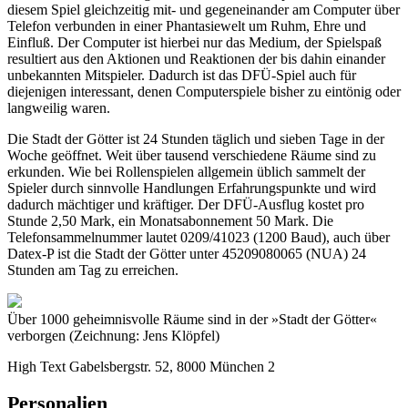
diesem Spiel gleichzeitig mit- und gegeneinander am Computer über
Telefon verbunden in einer Phantasiewelt um Ruhm, Ehre und
Einfluß. Der Computer ist hierbei nur das Medium, der Spielspaß
resultiert aus den Aktionen und Reaktionen der bis dahin einander
unbekannten Mitspieler. Dadurch ist das DFÜ-Spiel auch für
diejenigen interessant, denen Computerspiele bisher zu eintönig oder
langweilig waren.
Die Stadt der Götter ist 24 Stunden täglich und sieben Tage in der
Woche geöffnet. Weit über tausend verschiedene Räume sind zu
erkunden. Wie bei Rollenspielen allgemein üblich sammelt der
Spieler durch sinnvolle Handlungen Erfahrungspunkte und wird
dadurch mächtiger und kräftiger. Der DFÜ-Ausflug kostet pro
Stunde 2,50 Mark, ein Monatsabonnement 50 Mark. Die
Telefonsammelnummer lautet 0209/41023 (1200 Baud), auch über
Datex-P ist die Stadt der Götter unter 45209080065 (NUA) 24
Stunden am Tag zu erreichen.
Über 1000 geheimnisvolle Räume sind in der »Stadt der Götter«
verborgen (Zeichnung: Jens Klöpfel)
High Text Gabelsbergstr. 52, 8000 München 2
Personalien