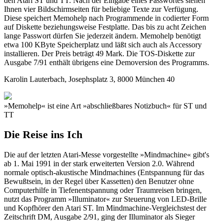
den Atari ST und TT. Nach der Eingabe eines Passwortes stehen
Ihnen vier Bildschirmseiten für beliebige Texte zur Verfügung.
Diese speichert Memohelp nach Programmende in codierter Form
auf Diskette beziehungsweise Festplatte. Das bis zu acht Zeichen
lange Passwort dürfen Sie jederzeit ändern. Memohelp benötigt
etwa 100 KByte Speicherplatz und läßt sich auch als Accessory
installieren. Der Preis beträgt 49 Mark. Die TOS-Diskette zur
Ausgabe 7/91 enthält übrigens eine Demoversion des Programms.
Karolin Lauterbach, Josephsplatz 3, 8000 München 40
»Memohelp« ist eine Art »abschließbares Notizbuch« für ST und
TT
Die Reise ins Ich
Die auf der letzten Atari-Messe vorgestellte »Mindmachine« gibt's
ab 1. Mai 1991 in der stark erweiterten Version 2.0. Während
normale optisch-akustische Mindmachines (Entspannung für das
Bewußtsein, in der Regel über Kassetten) den Benutzer ohne
Computerhilfe in Tiefenentspannung oder Traumreisen bringen,
nutzt das Programm »Illuminator« zur Steuerung von LED-Brille
und Kopfhörer den Atari ST. Im Mindmachine-Vergleichstest der
Zeitschrift DM, Ausgabe 2/91, ging der Illuminator als Sieger