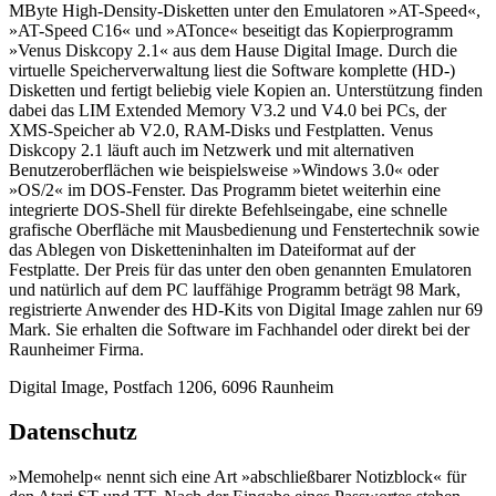
MByte High-Density-Disketten unter den Emulatoren »AT-Speed«,
»AT-Speed C16« und »ATonce« beseitigt das Kopierprogramm
»Venus Diskcopy 2.1« aus dem Hause Digital Image. Durch die
virtuelle Speicherverwaltung liest die Software komplette (HD-)
Disketten und fertigt beliebig viele Kopien an. Unterstützung finden
dabei das LIM Extended Memory V3.2 und V4.0 bei PCs, der
XMS-Speicher ab V2.0, RAM-Disks und Festplatten. Venus
Diskcopy 2.1 läuft auch im Netzwerk und mit alternativen
Benutzeroberflächen wie beispielsweise »Windows 3.0« oder
»OS/2« im DOS-Fenster. Das Programm bietet weiterhin eine
integrierte DOS-Shell für direkte Befehlseingabe, eine schnelle
grafische Oberfläche mit Mausbedienung und Fenstertechnik sowie
das Ablegen von Disketteninhalten im Dateiformat auf der
Festplatte. Der Preis für das unter den oben genannten Emulatoren
und natürlich auf dem PC lauffähige Programm beträgt 98 Mark,
registrierte Anwender des HD-Kits von Digital Image zahlen nur 69
Mark. Sie erhalten die Software im Fachhandel oder direkt bei der
Raunheimer Firma.
Digital Image, Postfach 1206, 6096 Raunheim
Datenschutz
»Memohelp« nennt sich eine Art »abschließbarer Notizblock« für