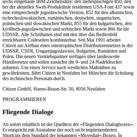
sechs eingebaute IBM-Zeichensätze: den mehrsprachigen 850, den
bei der aktuellen Swift-Produktlinie residenten USA-Font 437 sowie
eine entsprechende jugoslawische Version, 852 für den albanischen,
tschechoslowakischen, rumänischen, deutschen, ungarischen,
polnischen und slowakischen Markt, 855 für den bulgarischen, den
kyrillisch-jugoslawischen und serbischen Markt sowie 866 für die
UDSSR. Alle Schriftarten sind mit den über das Bedienfeld
erreichbaren Codeseiten kombinierbar. Seit Mai 1991 arbeitet
Citizen am Aufbau eines osteuropäischen Distributorennetzes in der
UDSSR, CSFR, Ungarnjugoslawien, Bulgarien, Rumänien und
Polen. Die neuen Vertriebspartner verfügen über landesweite
Händlernetze und sollen zunächst die 9- und 24-Nadeldrucker
anbieten. Um einen Service nach westlichen Maßstäben zu
gewährleisten, führt Citizen in Neufahrn bei München die Schulung
des technischen Personals durch.
Citizen GmbH, Hanns-Braun-Str. 50, 8056 Neufahrn
PROGRAMMIEREN
Fliegende Dialoge
Ab sofort erhältlich ist der Quelltext der »Fliegenden Dialogboxen«.
Er entspricht mit Ausnahme der noch nicht implementierten
Shortcuts dem Standard der bekannten »Movedial«-Boxen. In