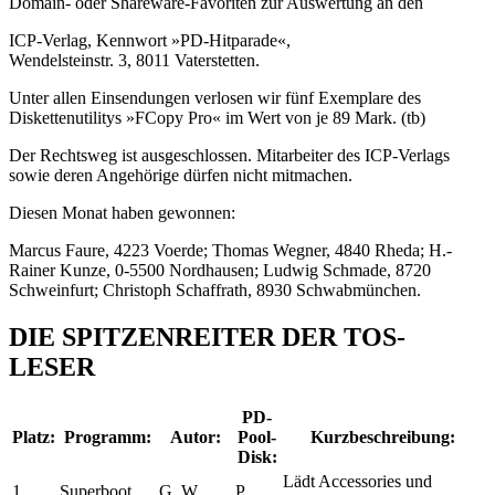
Domain- oder Shareware-Favoriten zur Auswertung an den
ICP-Verlag, Kennwort »PD-Hitparade«,
Wendelsteinstr. 3, 8011 Vaterstetten.
Unter allen Einsendungen verlosen wir fünf Exemplare des
Diskettenutilitys »FCopy Pro« im Wert von je 89 Mark. (tb)
Der Rechtsweg ist ausgeschlossen. Mitarbeiter des ICP-Verlags
sowie deren Angehörige dürfen nicht mitmachen.
Diesen Monat haben gewonnen:
Marcus Faure, 4223 Voerde; Thomas Wegner, 4840 Rheda; H.-
Rainer Kunze, 0-5500 Nordhausen; Ludwig Schmade, 8720
Schweinfurt; Christoph Schaffrath, 8930 Schwabmünchen.
DIE SPITZENREITER DER TOS-
LESER
PD-
Platz:
Programm:
Autor:
Pool-
Kurzbeschreibung:
Disk:
Lädt Accessories und
1.
Superboot
G. W.
P