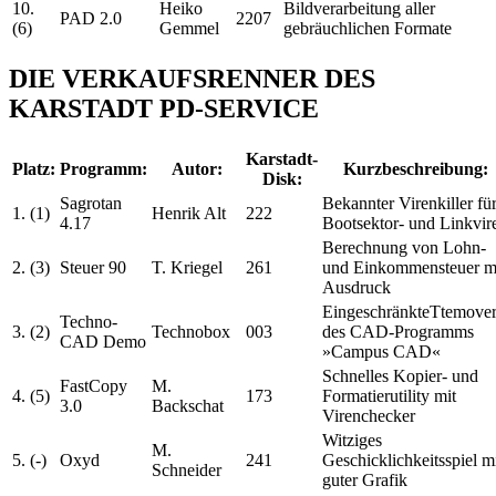
10.
Heiko
Bildverarbeitung aller
PAD 2.0
2207
(6)
Gemmel
gebräuchlichen Formate
DIE VERKAUFSRENNER DES
KARSTADT PD-SERVICE
Karstadt-
Platz:
Programm:
Autor:
Kurzbeschreibung:
Disk:
Sagrotan
Bekannter Virenkiller fü
1. (1)
Henrik Alt
222
4.17
Bootsektor- und Linkvir
Berechnung von Lohn-
2. (3)
Steuer 90
T. Kriegel
261
und Einkommensteuer m
Ausdruck
EingeschränkteTtemover
Techno-
3. (2)
Technobox
003
des CAD-Programms
CAD Demo
»Campus CAD«
Schnelles Kopier- und
FastCopy
M.
4. (5)
173
Formatierutility mit
3.0
Backschat
Virenchecker
Witziges
M.
5. (-)
Oxyd
241
Geschicklichkeitsspiel m
Schneider
guter Grafik