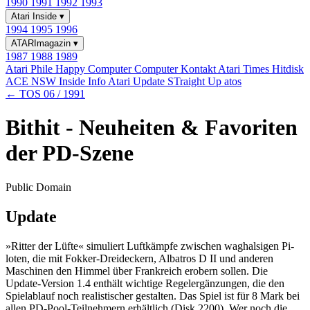
1990
1991
1992
1993
Atari Inside
▾
1994
1995
1996
ATARImagazin
▾
1987
1988
1989
Atari Phile
Happy Computer
Computer Kontakt
Atari Times
Hitdisk
ACE NSW Inside Info
Atari Update
STraight Up
atos
← TOS 06 / 1991
Bithit - Neuheiten & Favoriten
der PD-Szene
Public Domain
Update
»Ritter der Lüfte« simuliert Luftkämpfe zwischen waghalsigen Pi-
loten, die mit Fokker-Dreideckern, Albatros D II und anderen
Maschinen den Himmel über Frankreich erobern sollen. Die
Update-Version 1.4 enthält wichtige Regelergänzungen, die den
Spielablauf noch realistischer gestalten. Das Spiel ist für 8 Mark bei
allen PD-Pool-Teilnehmern erhältlich (Disk 2200). Wer noch die