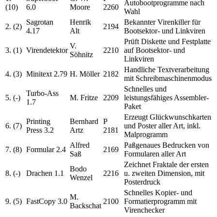
Autobootprogramme nach
(10)
6.0
Moore
2260
Wahl
Sagrotan
Henrik
Bekannter Virenkiller für
2. (2)
2194
4.17
Alt
Bootsektor- und Linkviren
Prüft Diskette und Festplatte
V.
3. (1)
Virendetektor
2210
auf Bootsektor- und
Söhnitz
Linkviren
Handliche Textverarbeitung
4. (3)
Minitext 2.79
H. Möller
2182
mit Schreibmaschinenmodus
Schnelles und
Turbo-Ass
5. (-)
M. Fritze
2209
leistungsfähiges Assembler-
1.7
Paket
Erzeugt Glückwunschkarten
Printing
Bernhard
P
6. (7)
und Poster aller Art, inkl.
Press 3.2
Artz
2181
Malprogramm
Alfred
Paßgenaues Bedrucken von
7. (8)
Formular 2.4
2169
Saß
Formularen aller Art
Zeichnet Fraktale der ersten
Bodo
8. (-)
Drachen 1.1
2216
u. zweiten Dimension, mit
Wenzel
Posterdruck
Schnelles Kopier- und
M.
9. (5)
FastCopy 3.0
2100
Formatierprogramm mit
Backschat
Virenchecker