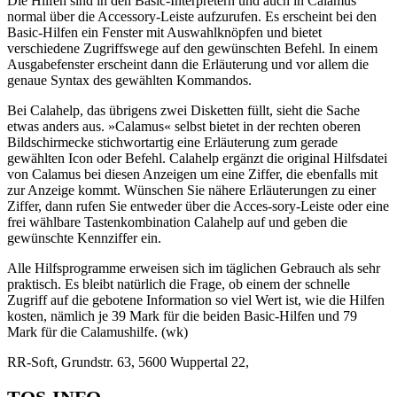
Die Hilfen sind in den Basic-Interpretern und auch in Calamus
normal über die Accessory-Leiste aufzurufen. Es erscheint bei den
Basic-Hilfen ein Fenster mit Auswahlknöpfen und bietet
verschiedene Zugriffswege auf den gewünschten Befehl. In einem
Ausgabefenster erscheint dann die Erläuterung und vor allem die
genaue Syntax des gewählten Kommandos.
Bei Calahelp, das übrigens zwei Disketten füllt, sieht die Sache
etwas anders aus. »Calamus« selbst bietet in der rechten oberen
Bildschirmecke stichwortartig eine Erläuterung zum gerade
gewählten Icon oder Befehl. Calahelp ergänzt die original Hilfsdatei
von Calamus bei diesen Anzeigen um eine Ziffer, die ebenfalls mit
zur Anzeige kommt. Wünschen Sie nähere Erläuterungen zu einer
Ziffer, dann rufen Sie entweder über die Acces-sory-Leiste oder eine
frei wählbare Tastenkombination Calahelp auf und geben die
gewünschte Kennziffer ein.
Alle Hilfsprogramme erweisen sich im täglichen Gebrauch als sehr
praktisch. Es bleibt natürlich die Frage, ob einem der schnelle
Zugriff auf die gebotene Information so viel Wert ist, wie die Hilfen
kosten, nämlich je 39 Mark für die beiden Basic-Hilfen und 79
Mark für die Calamushilfe. (wk)
RR-Soft, Grundstr. 63, 5600 Wuppertal 22,