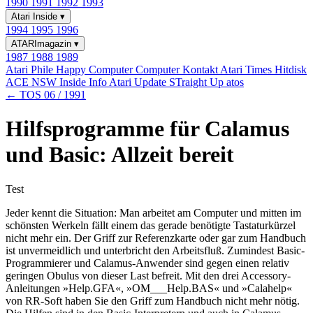
1990
1991
1992
1993
Atari Inside
▾
1994
1995
1996
ATARImagazin
▾
1987
1988
1989
Atari Phile
Happy Computer
Computer Kontakt
Atari Times
Hitdisk
ACE NSW Inside Info
Atari Update
STraight Up
atos
← TOS 06 / 1991
Hilfsprogramme für Calamus
und Basic: Allzeit bereit
Test
Jeder kennt die Situation: Man arbeitet am Computer und mitten im
schönsten Werkeln fällt einem das gerade benötigte Tastaturkürzel
nicht mehr ein. Der Griff zur Referenzkarte oder gar zum Handbuch
ist unvermeidlich und unterbricht den Arbeitsfluß. Zumindest Basic-
Programmierer und Calamus-Anwender sind gegen einen relativ
geringen Obulus von dieser Last befreit. Mit den drei Accessory-
Anleitungen »Help.GFA«, »OM___Help.BAS« und »Calahelp«
von RR-Soft haben Sie den Griff zum Handbuch nicht mehr nötig.