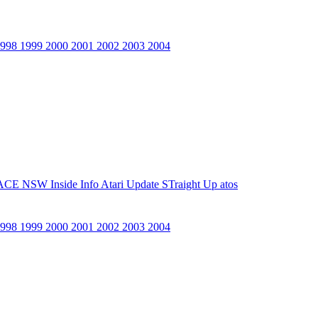
1998
1999
2000
2001
2002
2003
2004
ACE NSW Inside Info
Atari Update
STraight Up
atos
1998
1999
2000
2001
2002
2003
2004