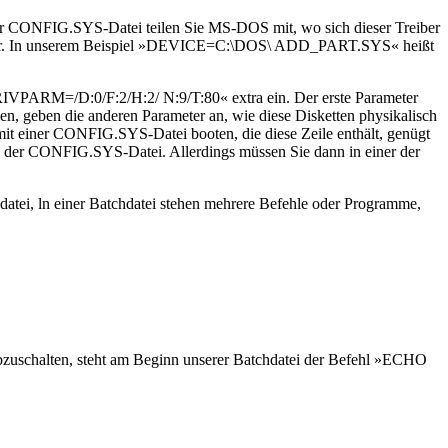
In der CONFIG.SYS-Datei teilen Sie MS-DOS mit, wo sich dieser Treiber
Emulator. In unserem Beispiel »DEVICE=C:\DOS\ ADD_PART.SYS« heißt
IVPARM=/D:0/F:2/H:2/ N:9/T:80« extra ein. Der erste Parameter
n, geben die anderen Parameter an, wie diese Disketten physikalisch
 mit einer CONFIG.SYS-Datei booten, die diese Zeile enthält, genügt
in der CONFIG.SYS-Datei. Allerdings müssen Sie dann in einer der
ei, ln einer Batchdatei stehen mehrere Befehle oder Programme,
bzuschalten, steht am Beginn unserer Batchdatei der Befehl »ECHO