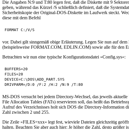
Die Angaben N:9 und T:80 legen fest, daß die Diskette mit 9 Sektore
geben, während das Kürzel /S schließlich definiert, daß die Systemda
Sicherheitskopie der Original-DOS-Diskette im Laufwerk steckt. Wechse
diese mit dem Befehl
vor. Dabei gilt sinngemäß obige Erläuterung. Legen Sie nun auf de
(beispielsweise FORMAT.COM, EDLIN.COM) sowie alle für den Emu
Betrachten wir nun eine typische Konfigurationsdatei »Config.sys«:
BUFFERS=20

FILES=20

DEVICE=C:\DOS\ADD_PART.SYS 

MS-DOS versucht bei jedem Directory-Wechsel, das jeweils aktuelle 
File Allocation Tables (FATs) reservieren soll, das heißt das Betrieb
Aufruf des Verzeichnisses holt sich DOS die Directory-Information di
Zahl zwischen 2 und 255.
Die Zeile »FILES=xxx« legt fest, wieviele Dateien gleichzeitig geöffn
halten. Beachten Sie aber auch hier: Je höher die Zahl, desto größer is