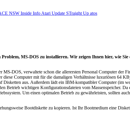
ACE NSW Inside Info
Atari Update
STraight Up
atos
Problem, MS-DOS zu installieren. Wir zeigen Ihnen hier, wie Sie 
MS-DOS, verwaltete schon die allerersten Personal Computer der Fi
er diese Computer mit für die damaligen Verhältnisse luxuriösen 64 KBy
auf Disketten aus. Außerdem lädt ein IBM-kompatibler Computer (im we
äßen Betrieb wichtigen Konfigurationsdateien vom Massenspeicher. D
Betriebssystem. Um einen optimalen Betrieb zu gewährleisten, soll
iehungsweise Bootdiskette zu kopieren. Ist Ihr Bootmedium eine Disket