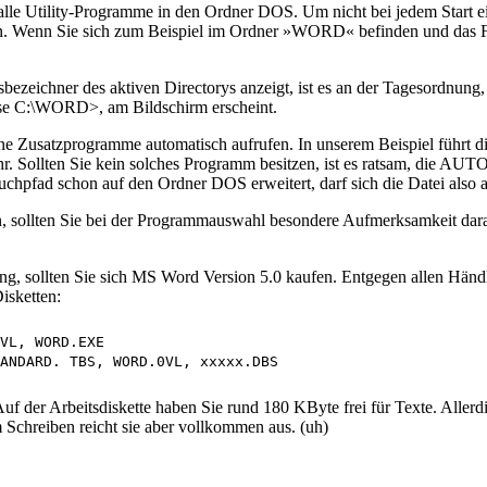
alle Utility-Programme in den Ordner DOS. Um nicht bei jedem Start ei
in. Wenn Sie sich zum Beispiel im Ordner »WORD« befinden und das 
ichner des aktiven Directorys anzeigt, ist es an der Tagesordnung, i
ise C:\WORD>, am Bildschirm erscheint.
ne Zusatzprogramme automatisch aufrufen. In unserem Beispiel führt 
-Uhr. Sollten Sie kein solches Programm besitzen, ist es ratsam, di
uchpfad schon auf den Ordner DOS erweitert, darf sich die Datei also 
n, sollten Sie bei der Programmauswahl besondere Aufmerksamkeit dara
ung, sollten Sie sich MS Word Version 5.0 kaufen. Entgegen allen Händ
isketten:
VL, WORD.EXE 

f der Arbeitsdiskette haben Sie rund 180 KByte frei für Texte. Allerdin
Schreiben reicht sie aber vollkommen aus. (uh)