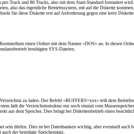
n pro Track und 80 Tracks, also mit dem Atari-Standard formatiert wir
teien, also das eigentliche Betriebssystem, mit auf die Diskette kommen
ln Sie diese Diskette erst auf Anforderung gegen eine leere Diskette a
m Bootmedium einen Ordner mit dem Namen »DOS« an. In diesen Ordner
latorbetrieb benötigten SYS-Dateien.
Verzeichnis zu laden. Der Befehl »BUFFERS=xxx« teilt dem Betriebssy
ssystem lädt die Verzeichnisstruktur nur noch einmal vom Massenspeicher
rekt aus dem Speicher. Dies bringt bei Diskettenbetrieb einen beachtl
et sein dürfen. Dies ist bei Datenbanken wichtig, aber eventuell auch b
t auch der benötigte Speicherplatz.