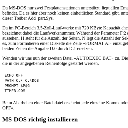
Da MS-DOS nur zwei Festplattenstationen unterstützt, liegt allen Emu
befindet. Da es hier aber noch keinen einheitlichen Standard gibt
dieser Treiber Add_part.Sys.
Da im PC-Bereich 3,5-Zoll-Lauf-werke mit 720 KByte Kapazität ehe
bezeichnet dabei die Laufwerksnummer. Während der Parameter F:2 ang
aussehen. H steht für die Anzahl der Seiten, N legt die Anzahl der S
es, zum Formatieren einer Diskette die Zeile »FORMAT A:« einzugebe
beiden Zeilen die Angabe D:0 durch D:1 ersetzen.
Wenden wir uns nun der zweiten Datei »AUTOEXEC.BAT« zu. Diese Da
die in der angegebenen Reihenfolge gestartet werden.
ECHO OFF 

PATH C:\;C:\DOS 

PROMPT $P$G 

Beim Abarbeiten einer Batchdatei erscheint jede einzelne Kommando
OFF«.
MS-DOS richtig installieren