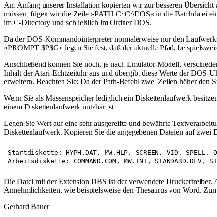
Am Anfang unserer Installation kopierten wir zur besseren Übersicht 
müssen, fügen wir die Zeile »PATH C:;C:\DOS« in die Batchdatei e
im C-Directory und schließlich im Ordner DOS.
Da der DOS-Kommandointerpreter normalerweise nur den Laufwerksbeze
»PROMPT $P$G« legen Sie fest, daß der aktuelle Pfad, beispielswe
Anschließend können Sie noch, je nach Emulator-Modell, verschiede
Inhalt der Atari-Echtzeituhr aus und übergibt diese Werte der DOS
erweitern. Beachten Sie: Da der Path-Befehl zwei Zeilen höher den S
Wenn Sie als Massenspeicher lediglich ein Diskettenlaufwerk besitze
einem Diskettenlaufwerk nutzbar ist.
Legen Sie Wert auf eine sehr ausgereifte und bewährte Textverarbeit
Diskettenlaufwerk. Kopieren Sie die angegebenen Dateien auf zwei D
Startdiskette: HYPH.DAT, MW.HLP, SCREEN. VID, SPELL. O
Die Datei mit der Extension DBS ist der verwendete Druckertreiber. Au
Annehmlichkeiten, wie beispielsweise den Thesaurus von Word. Zum 
Gerhard Bauer