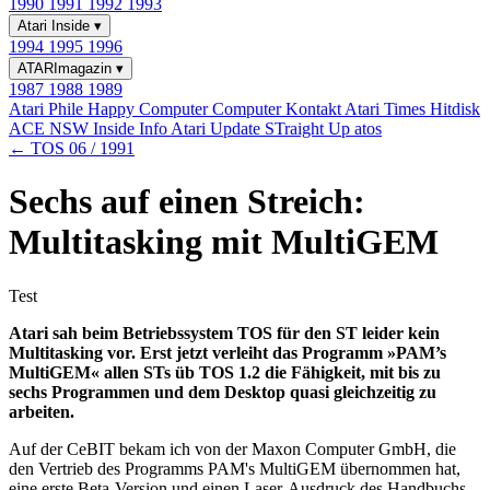
1990
1991
1992
1993
Atari Inside
▾
1994
1995
1996
ATARImagazin
▾
1987
1988
1989
Atari Phile
Happy Computer
Computer Kontakt
Atari Times
Hitdisk
ACE NSW Inside Info
Atari Update
STraight Up
atos
← TOS 06 / 1991
Sechs auf einen Streich:
Multitasking mit MultiGEM
Test
Atari sah beim Betriebssystem TOS für den ST leider kein
Multitasking vor. Erst jetzt verleiht das Programm »PAM’s
MultiGEM« allen STs üb TOS 1.2 die Fähigkeit, mit bis zu
sechs Programmen und dem Desktop quasi gleichzeitig zu
arbeiten.
Auf der CeBIT bekam ich von der Maxon Computer GmbH, die
den Vertrieb des Programms PAM's MultiGEM übernommen hat,
eine erste Beta-Version und einen Laser-Ausdruck des Handbuchs.