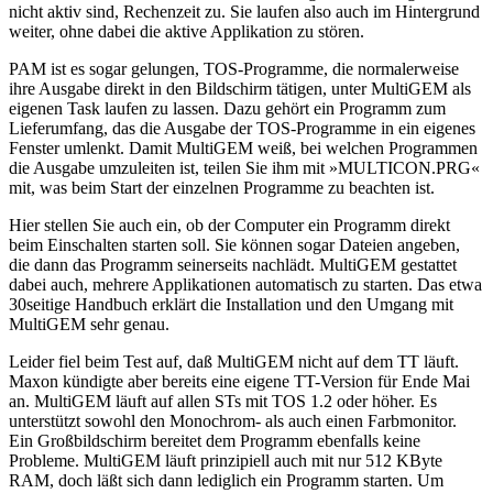
nicht aktiv sind, Rechenzeit zu. Sie laufen also auch im Hintergrund
weiter, ohne dabei die aktive Applikation zu stören.
PAM ist es sogar gelungen, TOS-Programme, die normalerweise
ihre Ausgabe direkt in den Bildschirm tätigen, unter MultiGEM als
eigenen Task laufen zu lassen. Dazu gehört ein Programm zum
Lieferumfang, das die Ausgabe der TOS-Programme in ein eigenes
Fenster umlenkt. Damit MultiGEM weiß, bei welchen Programmen
die Ausgabe umzuleiten ist, teilen Sie ihm mit »MULTICON.PRG«
mit, was beim Start der einzelnen Programme zu beachten ist.
Hier stellen Sie auch ein, ob der Computer ein Programm direkt
beim Einschalten starten soll. Sie können sogar Dateien angeben,
die dann das Programm seinerseits nachlädt. MultiGEM gestattet
dabei auch, mehrere Applikationen automatisch zu starten. Das etwa
30seitige Handbuch erklärt die Installation und den Umgang mit
MultiGEM sehr genau.
Leider fiel beim Test auf, daß MultiGEM nicht auf dem TT läuft.
Maxon kündigte aber bereits eine eigene TT-Version für Ende Mai
an. MultiGEM läuft auf allen STs mit TOS 1.2 oder höher. Es
unterstützt sowohl den Monochrom- als auch einen Farbmonitor.
Ein Großbildschirm bereitet dem Programm ebenfalls keine
Probleme. MultiGEM läuft prinzipiell auch mit nur 512 KByte
RAM, doch läßt sich dann lediglich ein Programm starten. Um