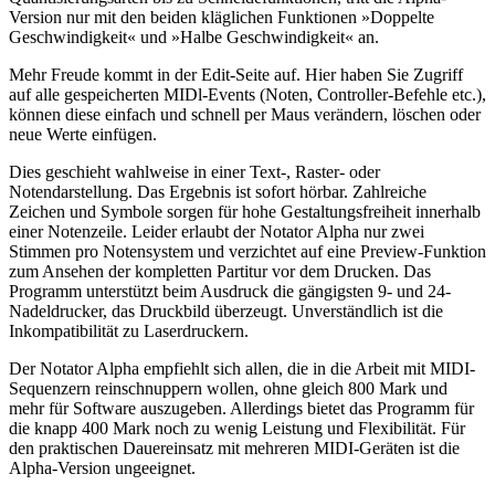
Version nur mit den beiden kläglichen Funktionen »Doppelte
Geschwindigkeit« und »Halbe Geschwindigkeit« an.
Mehr Freude kommt in der Edit-Seite auf. Hier haben Sie Zugriff
auf alle gespeicherten MIDl-Events (Noten, Controller-Befehle etc.),
können diese einfach und schnell per Maus verändern, löschen oder
neue Werte einfügen.
Dies geschieht wahlweise in einer Text-, Raster- oder
Notendarstellung. Das Ergebnis ist sofort hörbar. Zahlreiche
Zeichen und Symbole sorgen für hohe Gestaltungsfreiheit innerhalb
einer Notenzeile. Leider erlaubt der Notator Alpha nur zwei
Stimmen pro Notensystem und verzichtet auf eine Preview-Funktion
zum Ansehen der kompletten Partitur vor dem Drucken. Das
Programm unterstützt beim Ausdruck die gängigsten 9- und 24-
Nadeldrucker, das Druckbild überzeugt. Unverständlich ist die
Inkompatibilität zu Laserdruckern.
Der Notator Alpha empfiehlt sich allen, die in die Arbeit mit MIDI-
Sequenzern reinschnuppern wollen, ohne gleich 800 Mark und
mehr für Software auszugeben. Allerdings bietet das Programm für
die knapp 400 Mark noch zu wenig Leistung und Flexibilität. Für
den praktischen Dauereinsatz mit mehreren MIDI-Geräten ist die
Alpha-Version ungeeignet.