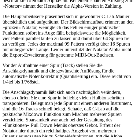
beschränkten »Notator Alpha« an. Bei einem späteren Aufstieg zum
»Notator« nimmt der Hersteller die Alpha-Version in Zahlung.
Die Hauptarbeitsseite präsentiert sich in gewohnter C-Lab-Manier
übersichtlich und aufgeräumt. Der Bildschirmaufbau erinnert an den
»großen« Notator, wenngleich das Fehlen einiger praktischer
Funktionen sofort ins Auge fällt, beispielsweise die Möglichkeit,
vier Pattern parallel laufen zu lassen und damit über 64 Spuren frei
zu verfügen. Jedes der maximal 99 Pattern verfügt über 16 Spuren
mit unbegrenzter Länge. Leider unterstützt der Notator Alpha nicht
die Export-Erweiterung für getrennte MIDI-Out-Buchsen.
Vor der Aufnahme einer Spur (Track) stellen Sie die
Anschlagsdynamik und die gewünschte Auflösung für die
automatische Notenkorrektur (Quantisierung) ein. Diese reicht von
1/4tel bis 1/768stel.
Die Anschlagsdynamik läßt sich auch nachträglich verändern,
ebenso dürfen Sie eine Spur in beliebig vielen Halbtonschritten
transponieren. Belegt man jede Spur mit einem anderen Instrument,
sind die 16 Tracks schnell belegt. Schade, daß C-Lab auf die
praktische Mixdown-Funktion zum Mischen mehrerer Spuren
verzichtete. Sparsamkeit war auch bei der Gestaltung des
»Funktionen«-Pull-Down-Menüs oberstes Gebot. Erfreut der
Notator hier durch ein reichhaltiges Angebot von mehreren
Quantisierungsarten bis zu Schneidefunktionen, tritt die Alpha-