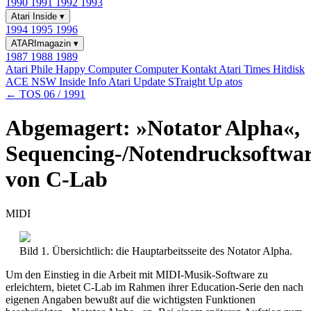
1990
1991
1992
1993
Atari Inside
▾
1994
1995
1996
ATARImagazin
▾
1987
1988
1989
Atari Phile
Happy Computer
Computer Kontakt
Atari Times
Hitdisk
ACE NSW Inside Info
Atari Update
STraight Up
atos
← TOS 06 / 1991
Abgemagert: »Notator Alpha«,
Sequencing-/Notendrucksoftwa
von C-Lab
MIDI
Bild 1. Übersichtlich: die Hauptarbeitsseite des Notator Alpha.
Um den Einstieg in die Arbeit mit MIDI-Musik-Software zu
erleichtern, bietet C-Lab im Rahmen ihrer Education-Serie den nach
eigenen Angaben bewußt auf die wichtigsten Funktionen