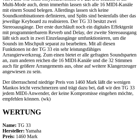
Multi-Mode auch, denn immerhin lassen sich alle 16 MIDI-Kanäle
mit einem Sound belegen. Allerdings lassen sich keine
Soundkombinationen definieren, und Splits sind bestenfalls über das
jeweilige Keyboard zu realisieren. Der TG 33 besitzt zwei
Stereoausgänge. Der erste durchläuft noch ein digitales Effektgerät
mit programmierbarem Reverb und Delay, der zweite Stereoausgang
läßt sich auch in zwei Einzelausgänge umfunktionieren, um die
Sounds im Mischpult separat zu bearbeiten. Mit all diesen
Funktionen ist der TG 33 ein sehr leistungsfähiges
Arrangierwerkzeug. Zum einen bietet er alle gefragten Soundsparten
an, zum anderen reichen die 16 MIDI-Kanäle und die 32 Stimmen
auch für größere Arrangements aus, ohne auf weitere Klangerzeuger
angewiesen zu sein.
Der überraschend niedrige Preis von 1460 Mark läßt die wenigen
Mankos leicht verschmerzen und trägt dazu bei, daß wir den TG 33
jedem MIDI-Anwender, der keine Kompromisse eingehen möchte,
empfehlen können. (wk)
WERTUNG
Name:
TG 33
Hersteller:
Yamaha
Preis:
1460 Mark