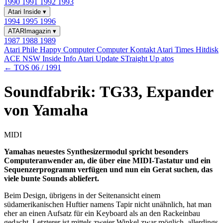
1990
1991
1992
1993
Atari Inside
▾
1994
1995
1996
ATARImagazin
▾
1987
1988
1989
Atari Phile
Happy Computer
Computer Kontakt
Atari Times
Hitdisk
ACE NSW Inside Info
Atari Update
STraight Up
atos
← TOS 06 / 1991
Soundfabrik: TG33, Expander
von Yamaha
MIDI
Yamahas neuestes Synthesizermodul spricht besonders
Computeranwender an, die über eine MIDI-Tastatur und ein
Sequenzerprogramm verfügen und nun ein Gerat suchen, das
viele bunte Sounds abliefert.
Beim Design, übrigens in der Seitenansicht einem
südamerikanischen Huftier namens Tapir nicht unähnlich, hat man
eher an einen Aufsatz für ein Keyboard als an den Rackeinbau
gedacht. Letzterer ist mittels zweier Winkel zwar möglich, allerdings