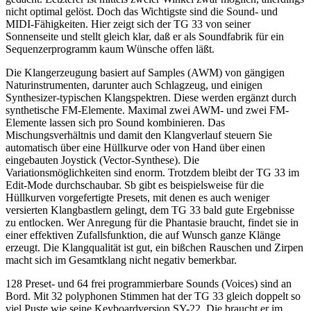
nicht optimal gelöst. Doch das Wichtigste sind die Sound- und
MIDI-Fähigkeiten. Hier zeigt sich der TG 33 von seiner
Sonnenseite und stellt gleich klar, daß er als Soundfabrik für ein
Sequenzerprogramm kaum Wünsche offen läßt.
Die Klangerzeugung basiert auf Samples (AWM) von gängigen
Naturinstrumenten, darunter auch Schlagzeug, und einigen
Synthesizer-typischen Klangspektren. Diese werden ergänzt durch
synthetische FM-Elemente. Maximal zwei AWM- und zwei FM-
Elemente lassen sich pro Sound kombinieren. Das
Mischungsverhältnis und damit den Klangverlauf steuern Sie
automatisch über eine Hüllkurve oder von Hand über einen
eingebauten Joystick (Vector-Synthese). Die
Variationsmöglichkeiten sind enorm. Trotzdem bleibt der TG 33 im
Edit-Mode durchschaubar. Sb gibt es beispielsweise für die
Hüllkurven vorgefertigte Presets, mit denen es auch weniger
versierten Klangbastlern gelingt, dem TG 33 bald gute Ergebnisse
zu entlocken. Wer Anregung für die Phantasie braucht, findet sie in
einer effektiven Zufallsfunktion, die auf Wunsch ganze Klänge
erzeugt. Die Klangqualität ist gut, ein bißchen Rauschen und Zirpen
macht sich im Gesamtklang nicht negativ bemerkbar.
128 Preset- und 64 frei programmierbare Sounds (Voices) sind an
Bord. Mit 32 polyphonen Stimmen hat der TG 33 gleich doppelt so
viel Puste wie seine Keyboardversion SY-22. Die braucht er im