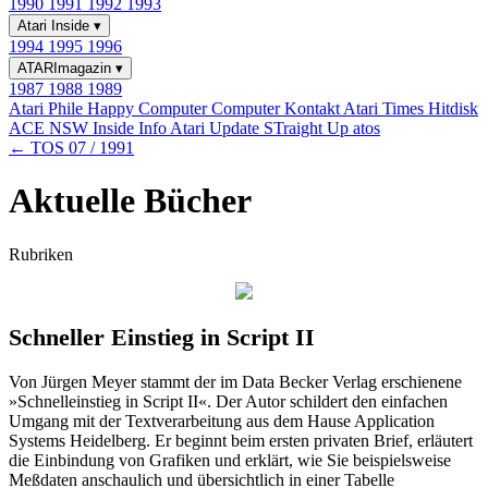
1990
1991
1992
1993
Atari Inside
▾
1994
1995
1996
ATARImagazin
▾
1987
1988
1989
Atari Phile
Happy Computer
Computer Kontakt
Atari Times
Hitdisk
ACE NSW Inside Info
Atari Update
STraight Up
atos
← TOS 07 / 1991
Aktuelle Bücher
Rubriken
Schneller Einstieg in Script II
Von Jürgen Meyer stammt der im Data Becker Verlag erschienene
»Schnelleinstieg in Script II«. Der Autor schildert den einfachen
Umgang mit der Textverarbeitung aus dem Hause Application
Systems Heidelberg. Er beginnt beim ersten privaten Brief, erläutert
die Einbindung von Grafiken und erklärt, wie Sie beispielsweise
Meßdaten anschaulich und übersichtlich in einer Tabelle