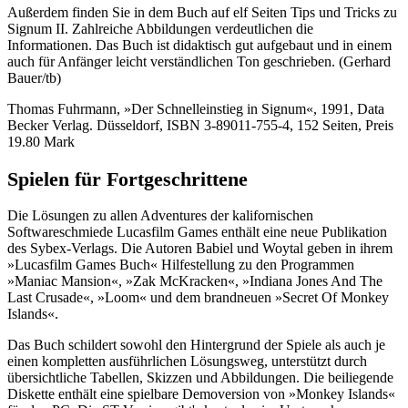
Außerdem finden Sie in dem Buch auf elf Seiten Tips und Tricks zu
Signum II. Zahlreiche Abbildungen verdeutlichen die
Informationen. Das Buch ist didaktisch gut aufgebaut und in einem
auch für Anfänger leicht verständlichen Ton geschrieben. (Gerhard
Bauer/tb)
Thomas Fuhrmann, »Der Schnelleinstieg in Signum«, 1991, Data
Becker Verlag. Düsseldorf, ISBN 3-89011-755-4, 152 Seiten, Preis
19.80 Mark
Spielen für Fortgeschrittene
Die Lösungen zu allen Adventures der kalifornischen
Softwareschmiede Lucasfilm Games enthält eine neue Publikation
des Sybex-Verlags. Die Autoren Babiel und Woytal geben in ihrem
»Lucasfilm Games Buch« Hilfestellung zu den Programmen
»Maniac Mansion«, »Zak McKracken«, »Indiana Jones And The
Last Crusade«, »Loom« und dem brandneuen »Secret Of Monkey
Islands«.
Das Buch schildert sowohl den Hintergrund der Spiele als auch je
einen kompletten ausführlichen Lösungsweg, unterstützt durch
übersichtliche Tabellen, Skizzen und Abbildungen. Die beiliegende
Diskette enthält eine spielbare Demoversion von »Monkey Islands«