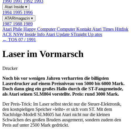
1990
1991
1992
1993
Atari Inside
▾
1994
1995
1996
ATARImagazin
▾
1987
1988
1989
Atari Phile
Happy Computer
Computer Kontakt
Atari Times
Hitdisk
ACE NSW Inside Info
Atari Update
STraight Up
atos
← TOS 07 / 1991
Laser im Vormarsch
Drucker
Noch bis vor wenigen Jahren verharrten die billigsten
Laserdrucker auf einem Preisniveau von 5000 bis 6000 Mark.
Doch dann ging ein großes Hallo durch die ST-Fangemeinde,
als Atari seinen SLM804 vorstellte. Preis: rund 3000 Mark.
Der Preis-Trick: Im Laser selbst steckt nur die Steuer-Elektronik,
den kostspieligen Speicher »leiht« er sich vom ST. Mit dem
Nachfolge-Modell SLM605 hat Atari nicht nur die kleinen
Schwächen des großen Bruders ausgemerzt, sondern zudem den
Preis auf unter 2500 Mark gedrückt.