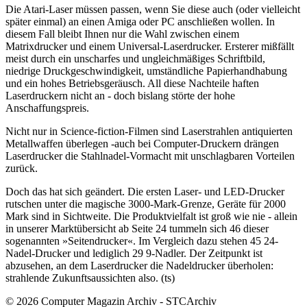
Die Atari-Laser müssen passen, wenn Sie diese auch (oder vielleicht
später einmal) an einen Amiga oder PC anschließen wollen. In
diesem Fall bleibt Ihnen nur die Wahl zwischen einem
Matrixdrucker und einem Universal-Laserdrucker. Ersterer mißfällt
meist durch ein unscharfes und ungleichmäßiges Schriftbild,
niedrige Druckgeschwindigkeit, umständliche Papierhandhabung
und ein hohes Betriebsgeräusch. All diese Nachteile haften
Laserdruckern nicht an - doch bislang störte der hohe
Anschaffungspreis.
Nicht nur in Science-fiction-Filmen sind Laserstrahlen antiquierten
Metallwaffen überlegen -auch bei Computer-Druckern drängen
Laserdrucker die Stahlnadel-Vormacht mit unschlagbaren Vorteilen
zurück.
Doch das hat sich geändert. Die ersten Laser- und LED-Drucker
rutschen unter die magische 3000-Mark-Grenze, Geräte für 2000
Mark sind in Sichtweite. Die Produktvielfalt ist groß wie nie - allein
in unserer Marktübersicht ab Seite 24 tummeln sich 46 dieser
sogenannten »Seitendrucker«. Im Vergleich dazu stehen 45 24-
Nadel-Drucker und lediglich 29 9-Nadler. Der Zeitpunkt ist
abzusehen, an dem Laserdrucker die Nadeldrucker überholen:
strahlende Zukunftsaussichten also. (ts)
© 2026 Computer Magazin Archiv - STCArchiv