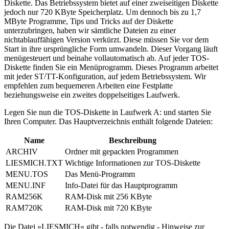
Diskette. Das Betriebssystem bietet auf einer zweiseitigen Diskette
jedoch nur 720 KByte Speicherplatz. Um dennoch bis zu 1,7
MByte Programme, Tips und Tricks auf der Diskette
unterzubringen, haben wir sämtliche Dateien zu einer
nichtablauffähigen Version verkürzt. Diese müssen Sie vor dem
Start in ihre ursprüngliche Form umwandeln. Dieser Vorgang läuft
menügesteuert und beinahe vollautomatisch ab. Auf jeder TOS-
Diskette finden Sie ein Menüprogramm. Dieses Programm arbeitet
mit jeder ST/TT-Konfiguration, auf jedem Betriebssystem. Wir
empfehlen zum bequemeren Arbeiten eine Festplatte
beziehungsweise ein zweites doppelseitiges Laufwerk.
Legen Sie nun die TOS-Diskette in Laufwerk A: und starten Sie
Ihren Computer. Das Hauptverzeichnis enthält folgende Dateien:
Name
Beschreibung
ARCHIV
Ordner mit gepackten Programmen
LIESMICH.TXT
Wichtige Informationen zur TOS-Diskette
MENU.TOS
Das Menü-Programm
MENU.INF
Info-Datei für das Hauptprogramm
RAM256K
RAM-Disk mit 256 KByte
RAM720K
RAM-Disk mit 720 KByte
Die Datei »LIESMICH« gibt - falls notwendig - Hinweise zur