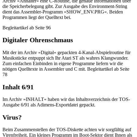
Archiv »Anhalter« eine C-Routine, die genaue Informationen über
die Speicherbelegung gibt. Zur Ausgabe des Environment-String
dient das Assembler-Programm »SHOW_ENV.PRG«. Beiden
Programmen liegt der Quelltext bei.
Begleitartikel ab Seite 96
Digitaler Ohrenschmaus
Mit der im Archiv »Digital« gepackten 4-Kanal-Abspielroutine für
Musikstücke entpuppt sich Ihr Atari ST als wahres Klangwunder.
Zum einfachen Einbinden in eigene Programme liefern wir die
nötigen Quelltexte in Assembler und C mit. Begleitartikel ab Seite
78
Inhalt 6/91
Im Archiv »INHALT« haben wir das Inhaltsverzeichnis der TOS-
Ausgabe 6/91 als Adimens-Exportdatei gepackt.
Virus?
Beim Zusammenstellen der TOS-Diskette achten wir sorgfältig auf
Virenfreiheit. Ein kleines Programm im Boot-Sektor dient Ihnen als