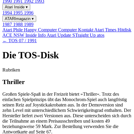
1990
1991
1992
1993
Atari Inside
▾
1994
1995
1996
ATARImagazin
▾
1987
1988
1989
Atari Phile
Happy Computer
Computer Kontakt
Atari Times
Hitdisk
ACE NSW Inside Info
Atari Update
STraight Up
atos
← TOS 07 / 1991
Die TOS-Disk
Rubriken
Thriller
Großen Spiele-Spaß in der Freizeit bietet »Thriller«. Trotz des
einfachen Spielprinzips übt das Monochrom-Spiel auch langfristig
seinen Reiz auf Joystickakrobaten aus. In der Demoversion sind
zehn Level mit unterschiedlichem Schwierigkeitsgrad enthalten. Der
Hersteller liefert zwei Versionen aus. Diese unterscheiden sich durch
die Teilnahme an einem Preisausschreiben und kosten 49
beziehungsweise 59 Mark. Zur Bestellung verwenden Sie die
Antwortkarte auf Seite 67.