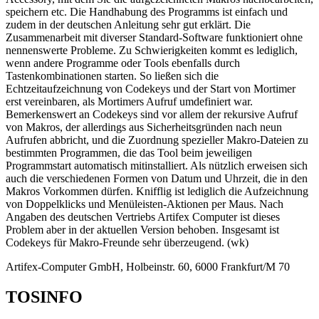
speichern etc. Die Handhabung des Programms ist einfach und
zudem in der deutschen Anleitung sehr gut erklärt. Die
Zusammenarbeit mit diverser Standard-Software funktioniert ohne
nennenswerte Probleme. Zu Schwierigkeiten kommt es lediglich,
wenn andere Programme oder Tools ebenfalls durch
Tastenkombinationen starten. So ließen sich die
Echtzeitaufzeichnung von Codekeys und der Start von Mortimer
erst vereinbaren, als Mortimers Aufruf umdefiniert war.
Bemerkenswert an Codekeys sind vor allem der rekursive Aufruf
von Makros, der allerdings aus Sicherheitsgründen nach neun
Aufrufen abbricht, und die Zuordnung spezieller Makro-Dateien zu
bestimmten Programmen, die das Tool beim jeweiligen
Programmstart automatisch mitinstalliert. Als nützlich erweisen sich
auch die verschiedenen Formen von Datum und Uhrzeit, die in den
Makros Vorkommen dürfen. Knifflig ist lediglich die Aufzeichnung
von Doppelklicks und Menüleisten-Aktionen per Maus. Nach
Angaben des deutschen Vertriebs Artifex Computer ist dieses
Problem aber in der aktuellen Version behoben. Insgesamt ist
Codekeys für Makro-Freunde sehr überzeugend. (wk)
Artifex-Computer GmbH, Holbeinstr. 60, 6000 Frankfurt/M 70
TOSINFO