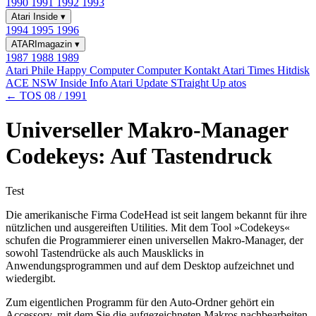
1990
1991
1992
1993
Atari Inside
▾
1994
1995
1996
ATARImagazin
▾
1987
1988
1989
Atari Phile
Happy Computer
Computer Kontakt
Atari Times
Hitdisk
ACE NSW Inside Info
Atari Update
STraight Up
atos
← TOS 08 / 1991
Universeller Makro-Manager
Codekeys: Auf Tastendruck
Test
Die amerikanische Firma CodeHead ist seit langem bekannt für ihre
nützlichen und ausgereiften Utilities. Mit dem Tool »Codekeys«
schufen die Programmierer einen universellen Makro-Manager, der
sowohl Tastendrücke als auch Mausklicks in
Anwendungsprogrammen und auf dem Desktop aufzeichnet und
wiedergibt.
Zum eigentlichen Programm für den Auto-Ordner gehört ein
Accessory, mit dem Sie die aufgezeichneten Makros nachbearbeiten,