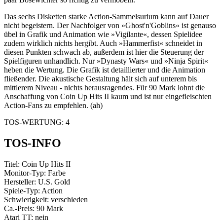
Das sechs Disketten starke Action-Sammelsurium kann auf Dauer
nicht begeistern. Der Nachfolger von »Ghost'n'Goblins« ist genauso
übel in Grafik und Animation wie »Vigilante«, dessen Spielidee
zudem wirklich nichts hergibt. Auch »Hammerfist« schneidet in
diesen Punkten schwach ab, außerdem ist hier die Steuerung der
Spielfiguren unhandlich. Nur »Dynasty Wars« und »Ninja Spirit«
heben die Wertung. Die Grafik ist detaillierter und die Animation
fließender. Die akustische Gestaltung hält sich auf unterem bis
mittlerem Niveau - nichts herausragendes. Für 90 Mark lohnt die
Anschaffung von Coin Up Hits II kaum und ist nur eingefleischten
Action-Fans zu empfehlen. (ah)
TOS-WERTUNG: 4
TOS-INFO
Titel: Coin Up Hits II
Monitor-Typ: Farbe
Hersteller: U.S. Gold
Spiele-Typ: Action
Schwierigkeit: verschieden
Ca.-Preis: 90 Mark
Atari TT: nein