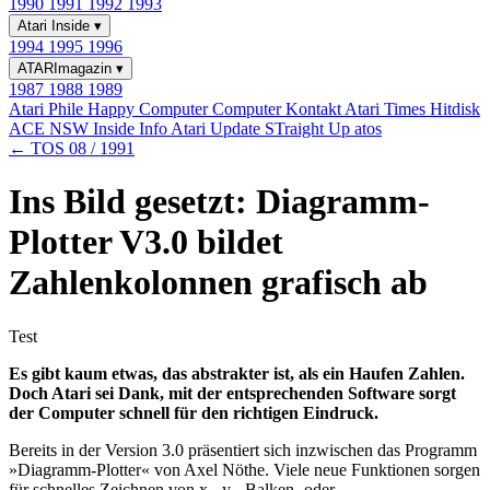
1990
1991
1992
1993
Atari Inside
▾
1994
1995
1996
ATARImagazin
▾
1987
1988
1989
Atari Phile
Happy Computer
Computer Kontakt
Atari Times
Hitdisk
ACE NSW Inside Info
Atari Update
STraight Up
atos
← TOS 08 / 1991
Ins Bild gesetzt: Diagramm-
Plotter V3.0 bildet
Zahlenkolonnen grafisch ab
Test
Es gibt kaum etwas, das abstrakter ist, als ein Haufen Zahlen.
Doch Atari sei Dank, mit der entsprechenden Software sorgt
der Computer schnell für den richtigen Eindruck.
Bereits in der Version 3.0 präsentiert sich inzwischen das Programm
»Diagramm-Plotter« von Axel Nöthe. Viele neue Funktionen sorgen
für schnelles Zeichnen von x-, y-, Balken- oder