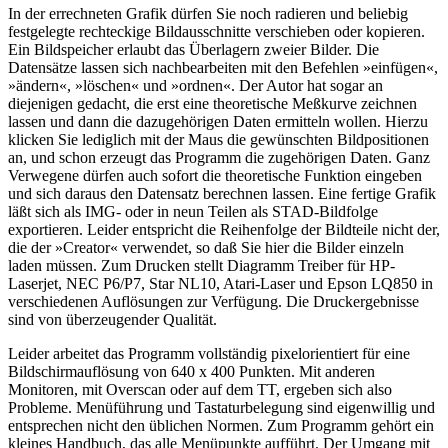
In der errechneten Grafik dürfen Sie noch radieren und beliebig
festgelegte rechteckige Bildausschnitte verschieben oder kopieren.
Ein Bildspeicher erlaubt das Überlagern zweier Bilder. Die
Datensätze lassen sich nachbearbeiten mit den Befehlen »einfügen«,
»ändern«, »löschen« und »ordnen«. Der Autor hat sogar an
diejenigen gedacht, die erst eine theoretische Meßkurve zeichnen
lassen und dann die dazugehörigen Daten ermitteln wollen. Hierzu
klicken Sie lediglich mit der Maus die gewünschten Bildpositionen
an, und schon erzeugt das Programm die zugehörigen Daten. Ganz
Verwegene dürfen auch sofort die theoretische Funktion eingeben
und sich daraus den Datensatz berechnen lassen. Eine fertige Grafik
läßt sich als IMG- oder in neun Teilen als STAD-Bildfolge
exportieren. Leider entspricht die Reihenfolge der Bildteile nicht der,
die der »Creator« verwendet, so daß Sie hier die Bilder einzeln
laden müssen. Zum Drucken stellt Diagramm Treiber für HP-
Laserjet, NEC P6/P7, Star NL10, Atari-Laser und Epson LQ850 in
verschiedenen Auflösungen zur Verfügung. Die Druckergebnisse
sind von überzeugender Qualität.
Leider arbeitet das Programm vollständig pixelorientiert für eine
Bildschirmauflösung von 640 x 400 Punkten. Mit anderen
Monitoren, mit Overscan oder auf dem TT, ergeben sich also
Probleme. Menüführung und Tastaturbelegung sind eigenwillig und
entsprechen nicht den üblichen Normen. Zum Programm gehört ein
kleines Handbuch, das alle Menüpunkte aufführt. Der Umgang mit