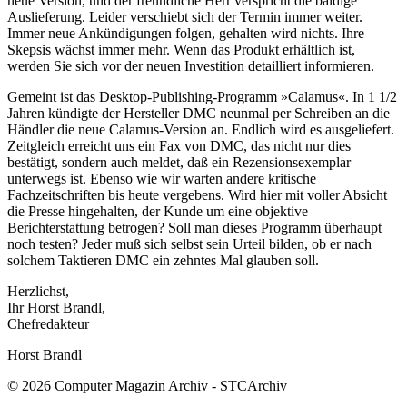
neue Version, und der freundliche Herr verspricht die baldige
Auslieferung. Leider verschiebt sich der Termin immer weiter.
Immer neue Ankündigungen folgen, gehalten wird nichts. Ihre
Skepsis wächst immer mehr. Wenn das Produkt erhältlich ist,
werden Sie sich vor der neuen Investition detailliert informieren.
Gemeint ist das Desktop-Publishing-Programm »Calamus«. In 1 1/2
Jahren kündigte der Hersteller DMC neunmal per Schreiben an die
Händler die neue Calamus-Version an. Endlich wird es ausgeliefert.
Zeitgleich erreicht uns ein Fax von DMC, das nicht nur dies
bestätigt, sondern auch meldet, daß ein Rezensionsexemplar
unterwegs ist. Ebenso wie wir warten andere kritische
Fachzeitschriften bis heute vergebens. Wird hier mit voller Absicht
die Presse hingehalten, der Kunde um eine objektive
Berichterstattung betrogen? Soll man dieses Programm überhaupt
noch testen? Jeder muß sich selbst sein Urteil bilden, ob er nach
solchem Taktieren DMC ein zehntes Mal glauben soll.
Herzlichst,
Ihr Horst Brandl,
Chefredakteur
Horst Brandl
© 2026 Computer Magazin Archiv - STCArchiv