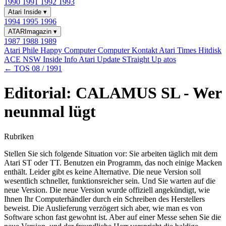
1990
1991
1992
1993
Atari Inside
▾
1994
1995
1996
ATARImagazin
▾
1987
1988
1989
Atari Phile
Happy Computer
Computer Kontakt
Atari Times
Hitdisk
ACE NSW Inside Info
Atari Update
STraight Up
atos
← TOS 08 / 1991
Editorial: CALAMUS SL - Wer
neunmal lügt
Rubriken
Stellen Sie sich folgende Situation vor: Sie arbeiten täglich mit dem
Atari ST oder TT. Benutzen ein Programm, das noch einige Macken
enthält. Leider gibt es keine Alternative. Die neue Version soll
wesentlich schneller, funktionsreicher sein. Und Sie warten auf die
neue Version. Die neue Version wurde offiziell angekündigt, wie
Ihnen Ihr Computerhändler durch ein Schreiben des Herstellers
beweist. Die Auslieferung verzögert sich aber, wie man es von
Software schon fast gewohnt ist. Aber auf einer Messe sehen Sie die