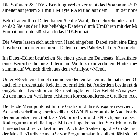
Die Software & EDV - Beratung Weber vertreibt das Programm »STAN P
arbeitet auf jedem ST mit 1 MByte RAM und auf dem TT in der hoh
Beim Laden Ihrer Daten haben Sie die Wahl, diese einzeln oder auch 
so daß Sie aus der Liste beliebige Dateien durch Umfahren mit der M
Format und unterstützt auch das DIF-Format.
Die Werte lassen sich auch von Hand eingeben. Dabei steht eine Ein
Löschen einer oder mehreren Dateien eines Paketes hat der Autor eben
Im Daten-Editor bearbeiten Sie einen gesamten Datensatz, klassifizie
eines Bereiches herauszufiltern und Werte zu konvertieren. Hinter di
stammt auf Wunsch direkt aus dem »Analyse«-Menü.
Unter »Rechnen« findet man neben den einfachen mathematischen Ope
auch eine prozentuale Relation zu ermitteln ist. Außerdem bestimmt 
eingebauten Texteditor zur Bearbeitung bereit. Der Befehl »Analyse
Zu den meisten Verfahren existieren korrespondierende Grafiken. Au
Der letzte Menüpunkt ist für die Grafik und ihre Ausgabe reserviert
Achsenbeschriftung voreinstellbar. STAN Plus erlaubt die Nachbearbe
der automatischen Grafik als Vektorbild vor und läßt sich, auch aussc
Radiergummi und die Lupe. Mit der Lupe betrachten Sie nicht nur die
Linienart sind frei zu bestimmen. Auch die Skalierung, die Größe und 
der Metafile-Treiber »meta2« vor Programmstart installiert, läßt s