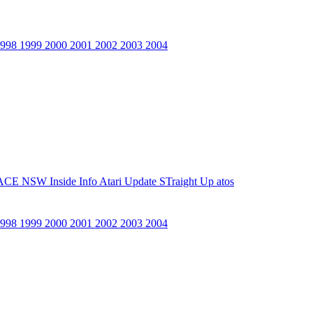
1998
1999
2000
2001
2002
2003
2004
ACE NSW Inside Info
Atari Update
STraight Up
atos
1998
1999
2000
2001
2002
2003
2004