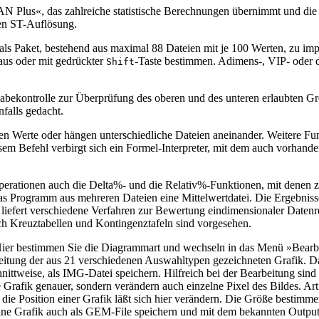
lus«, das zahlreiche statistische Berechnungen übernimmt und die Erg
en ST-Auflösung.
als Paket, bestehend aus maximal 88 Dateien mit je 100 Werten, zu impo
aus oder mit gedrückter
-Taste bestimmen. Adimens-, VIP- oder
Shift
gabekontrolle zur Überprüfung des oberen und des unteren erlaubten G
falls gedacht.
ren Werte oder hängen unterschiedliche Dateien aneinander. Weitere Fu
esem Befehl verbirgt sich ein Formel-Interpreter, mit dem auch vorhan
rationen auch die Delta%- und die Relativ%-Funktionen, mit denen zw
das Programm aus mehreren Dateien eine Mittelwertdatei. Die Ergebniss
« liefert verschiedene Verfahren zur Bewertung eindimensionaler Date
ch Kreuztabellen und Kontingenztafeln sind vorgesehen.
. Hier bestimmen Sie die Diagrammart und wechseln in das Menü »Bearbe
itung der aus 21 verschiedenen Auswahltypen gezeichneten Grafik. Dann
hnittweise, als IMG-Datei speichern. Hilfreich bei der Bearbeitung sin
 Grafik genauer, sondern verändern auch einzelne Pixel des Bildes. Ar
die Position einer Grafik läßt sich hier verändern. Die Größe bestimme
ich eine Grafik auch als GEM-File speichern und mit dem bekannten Ou