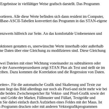
ebnisse in vielfältiger Weise grafisch darstellt. Das Programm
rtieren. Alle diese Werte befinden sich dann resident im Computer,
 dBase-ASCII-Tabellen konvertiert das Programm in das STAN-eigene
renzwerts hilfreich zur Seite. An das komfortable Umbenennen und
nktionen gestatten es, unerwünschte Werte innerhalb oder außerhalb
dene Daten über eine Gleichung zu modifizieren sind. Diese Gleichung
ei Dateien mit einer Wichtung voneinander zu subtrahieren oder
e der Auswerteprozeduren zeigt STAN Plus als Text und stellt sie im
nreihen. Dazu kommen die Korrelation und die Regression von Daten.
iten«. Für die automatische Grafik sind Skalierung und Texte zur
 liegt das Bild allerdings nur noch als Pixel-und nicht mehr wie bei
d die beiden Zwischenspeicher für Vektor- und Pixel-Grafik sowie der
t und Größe der Marker, Füllmuster und Füllart, Textgröße und
n Sie dabei einfach durch Aufziehen eines Feldes mit der Maus. Ist
tput-Programm drucken oder mit anderen Vektorgrafikprogrammen