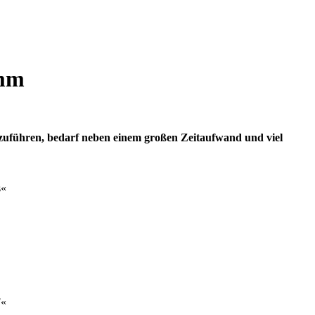
amm
szuführen, bedarf neben einem großen Zeitaufwand und viel
s«
F«