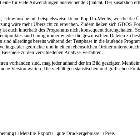
ert eine für viele Anwendungen ausreichende Qualität. Der zusätzlich e
 Ich wünsche mir beispielsweise kleine Pop Up-Menüs, welche die Über
zung wäre mehr Übersicht zu erreichen. Zudem ließen sich GDOS-Font
ist auch innerhalb des Programms nicht konsequent durchgehalten. So 
Menüpunktes sind häufig immer wieder die gewünschten Dateien zu best
n sind allerdings bereits während der Testphase in die laufende Pro
Recyclingpapier gedruckte und in einem ebensolchen Ordner untergebrac
 Beispiele zu den verschiedenen Analyse-Verfahren.
ahren vorhanden sind, mag jeder anhand der im Bild gezeigten Menüeint
 neue Version warten. Die vielfältigen statistischen und grafischen Funk
rbeitung □ Metafile-Export □ gute Druckergebnisse □ Preis