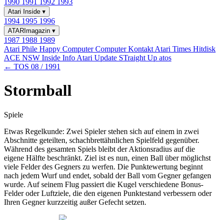
1990
1991
1992
1993
Atari Inside
▾
1994
1995
1996
ATARImagazin
▾
1987
1988
1989
Atari Phile
Happy Computer
Computer Kontakt
Atari Times
Hitdisk
ACE NSW Inside Info
Atari Update
STraight Up
atos
← TOS 08 / 1991
Stormball
Spiele
Etwas Regelkunde: Zwei Spieler stehen sich auf einem in zwei
Abschnitte geteilten, schachbrettähnlichen Spielfeld gegenüber.
Während des gesamten Spiels bleibt der Aktionsradius auf die
eigene Hälfte beschränkt. Ziel ist es nun, einen Ball über möglichst
viele Felder des Gegners zu werfen. Die Punktewertung beginnt
nach jedem Wurf und endet, sobald der Ball vom Gegner gefangen
wurde. Auf seinem Flug passiert die Kugel verschiedene Bonus-
Felder oder Luftziele, die den eigenen Punktestand verbessern oder
Ihren Gegner kurzzeitig außer Gefecht setzen.