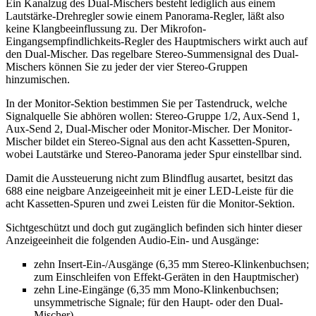
Ein Kanalzug des Dual-Mischers besteht lediglich aus einem
Lautstärke-Drehregler sowie einem Panorama-Regler, läßt also
keine Klangbeeinflussung zu. Der Mikrofon-
Eingangsempfindlichkeits-Regler des Hauptmischers wirkt auch auf
den Dual-Mischer. Das regelbare Stereo-Summensignal des Dual-
Mischers können Sie zu jeder der vier Stereo-Gruppen
hinzumischen.
In der Monitor-Sektion bestimmen Sie per Tastendruck, welche
Signalquelle Sie abhören wollen: Stereo-Gruppe 1/2, Aux-Send 1,
Aux-Send 2, Dual-Mischer oder Monitor-Mischer. Der Monitor-
Mischer bildet ein Stereo-Signal aus den acht Kassetten-Spuren,
wobei Lautstärke und Stereo-Panorama jeder Spur einstellbar sind.
Damit die Aussteuerung nicht zum Blindflug ausartet, besitzt das
688 eine neigbare Anzeigeeinheit mit je einer LED-Leiste für die
acht Kassetten-Spuren und zwei Leisten für die Monitor-Sektion.
Sichtgeschützt und doch gut zugänglich befinden sich hinter dieser
Anzeigeeinheit die folgenden Audio-Ein- und Ausgänge:
zehn Insert-Ein-/Ausgänge (6,35 mm Stereo-Klinkenbuchsen;
zum Einschleifen von Effekt-Geräten in den Hauptmischer)
zehn Line-Eingänge (6,35 mm Mono-Klinkenbuchsen;
unsymmetrische Signale; für den Haupt- oder den Dual-
Mischer)