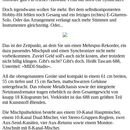
Doch irgendwann wollen Sie mehr. Bei dem selbstkomponierten
Hobby-Hit fehlen noch Gesang und ein fetziges (echtes) E-Gitarren-
Solo. Oder das Arrangement verlangt nach mehr Stimmen und
Instrumenten gleichzeitig. Oder...
Das ist der Zeitpunkt, an dem Sie um einen Mehrspur-Rekorder, ein
dazu passendes Mischpult und einen Synchronizer nicht mehr
vorbeikommen. Zuviel Geld soll's auch nicht kosten, aber trotzdem
nicht billig klingen. Gibt's nicht? Gibt's doch. Heißt Tascam 688,
Untertitel: »MIDI-Studio«.
All die obengenannten Geräte sind kompakt in einem 61 cm breiten,
55 cm tiefen und 15 cm flachen, mattschwarzen Gehäuse
untergebracht. Das robuste Metallchassis sowie der integrierte
Netztransformator tragen erheblich zu dem Gesamtgewicht von
knapp 18 Kilogramm bei. Verkleidet ist das 688 zum größten Teil
mit Kunststoff-Blenden.
Die Mischpultsektion besteht aus einem 10-Kanal Hauptmischer,
einem 10-Kanal Dual-Mischer, vier Stereo-Gruppen-Reglern, zwei
Aux-Send-Kanälen, vier Aux-Returns sowie einem Monitor-
Abschnitt mit 8-Kanal-Mischer.