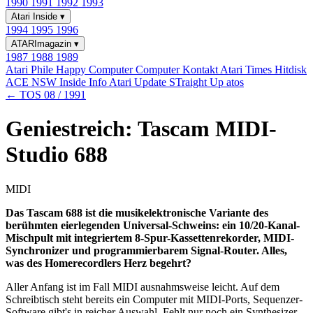
1990
1991
1992
1993
Atari Inside
▾
1994
1995
1996
ATARImagazin
▾
1987
1988
1989
Atari Phile
Happy Computer
Computer Kontakt
Atari Times
Hitdisk
ACE NSW Inside Info
Atari Update
STraight Up
atos
← TOS 08 / 1991
Geniestreich: Tascam MIDI-
Studio 688
MIDI
Das Tascam 688 ist die musikelektronische Variante des
berühmten eierlegenden Universal-Schweins: ein 10/20-Kanal-
Mischpult mit integriertem 8-Spur-Kassettenrekorder, MIDI-
Synchronizer und programmierbarem Signal-Router. Alles,
was des Homerecordlers Herz begehrt?
Aller Anfang ist im Fall MIDI ausnahmsweise leicht. Auf dem
Schreibtisch steht bereits ein Computer mit MIDI-Ports, Sequenzer-
Software gibt's in reicher Auswahl. Fehlt nur noch ein Synthesizer.