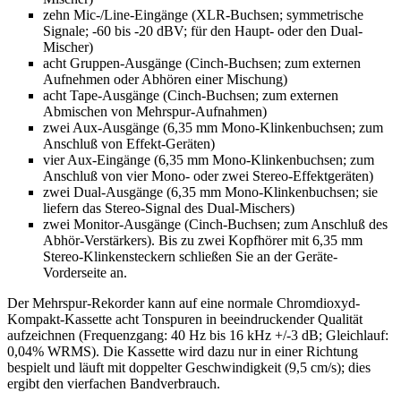
zehn Mic-/Line-Eingänge (XLR-Buchsen; symmetrische
Signale; -60 bis -20 dBV; für den Haupt- oder den Dual-
Mischer)
acht Gruppen-Ausgänge (Cinch-Buchsen; zum externen
Aufnehmen oder Abhören einer Mischung)
acht Tape-Ausgänge (Cinch-Buchsen; zum externen
Abmischen von Mehrspur-Aufnahmen)
zwei Aux-Ausgänge (6,35 mm Mono-Klinkenbuchsen; zum
Anschluß von Effekt-Geräten)
vier Aux-Eingänge (6,35 mm Mono-Klinkenbuchsen; zum
Anschluß von vier Mono- oder zwei Stereo-Effektgeräten)
zwei Dual-Ausgänge (6,35 mm Mono-Klinkenbuchsen; sie
liefern das Stereo-Signal des Dual-Mischers)
zwei Monitor-Ausgänge (Cinch-Buchsen; zum Anschluß des
Abhör-Verstärkers). Bis zu zwei Kopfhörer mit 6,35 mm
Stereo-Klinkensteckern schließen Sie an der Geräte-
Vorderseite an.
Der Mehrspur-Rekorder kann auf eine normale Chromdioxyd-
Kompakt-Kassette acht Tonspuren in beeindruckender Qualität
aufzeichnen (Frequenzgang: 40 Hz bis 16 kHz +/-3 dB; Gleichlauf:
0,04% WRMS). Die Kassette wird dazu nur in einer Richtung
bespielt und läuft mit doppelter Geschwindigkeit (9,5 cm/s); dies
ergibt den vierfachen Bandverbrauch.