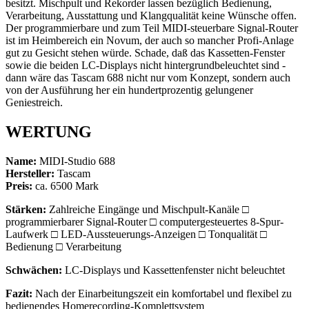
besitzt. Mischpult und Rekorder lassen bezüglich Bedienung,
Verarbeitung, Ausstattung und Klangqualität keine Wünsche offen.
Der programmierbare und zum Teil MIDI-steuerbare Signal-Router
ist im Heimbereich ein Novum, der auch so mancher Profi-Anlage
gut zu Gesicht stehen würde. Schade, daß das Kassetten-Fenster
sowie die beiden LC-Displays nicht hintergrundbeleuchtet sind -
dann wäre das Tascam 688 nicht nur vom Konzept, sondern auch
von der Ausführung her ein hundertprozentig gelungener
Geniestreich.
WERTUNG
Name:
MIDI-Studio 688
Hersteller:
Tascam
Preis:
ca. 6500 Mark
Stärken:
Zahlreiche Eingänge und Mischpult-Kanäle □
programmierbarer Signal-Router □ computergesteuertes 8-Spur-
Laufwerk □ LED-Aussteuerungs-Anzeigen □ Tonqualität □
Bedienung □ Verarbeitung
Schwächen:
LC-Displays und Kassettenfenster nicht beleuchtet
Fazit:
Nach der Einarbeitungszeit ein komfortabel und flexibel zu
bedienendes Homerecording-Komplettsystem