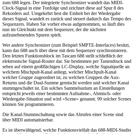
zum 688 legen. Der integrierte Synchronizer wandelt das MIDI-
Clock-Signal in eine Tonfolge und zeichnet diese auf Spur 8 des
Rekorders auf. Umgekehrt liest die Einheit bei der Wiedergabe
dieses Signal, wandelt es zurück und steuert dadurch das Tempo des
Sequenzers. Haben Sie vorher etwas aufgenommen, so läuft dies
nun im Gleichtakt mit dem Sequenzer, der die nächsten
aufzunehmenden Spuren spielt.
Wer andere Synchronizer (zum Beispiel SMPTE-Interfaces) besitzt,
kann das 688 auch über diese mit dem Sequenzer synchronisieren.
Den letzten Funktionsblock im Tascam 688 stellt schließlich der
elektronische Signal-Router dar. Sie bestimmen per Tastendruck und
sehen auf einem großflächigen LC-Display, welche Signalquelle an
welchem Mischpult-Kanal anliegt, welcher Mischpult-Kanal
welcher Gruppe zugeordnet ist, zu welchen Gruppen die Aux-
Returns und die Dual-Summe gemischt werden und welcher Kanal
stummgeschaltet ist. Ein solches Sammelsurium an Einstellungen
entspricht jeweils einer bestimmten Aufnahme-, Abmisch- oder
Wiedergabe-Situation und wird »Scene« genannt. 99 solcher Scenes
können Sie programmieren.
Die Kanal-Stummschaltung sowie das Abrufen einer Scene sind
über MIDI automatisierbar.
Es ist überwältigend, welche Funktionsvielfalt das 688-MlDI-Studio