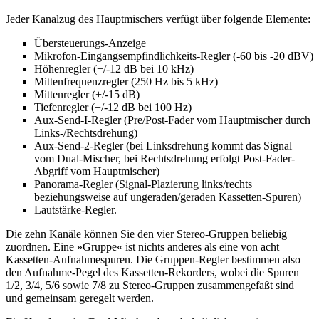
Jeder Kanalzug des Hauptmischers verfügt über folgende Elemente:
Übersteuerungs-Anzeige
Mikrofon-Eingangsempfindlichkeits-Regler (-60 bis -20 dBV)
Höhenregler (+/-12 dB bei 10 kHz)
Mittenfrequenzregler (250 Hz bis 5 kHz)
Mittenregler (+/-15 dB)
Tiefenregler (+/-12 dB bei 100 Hz)
Aux-Send-I-Regler (Pre/Post-Fader vom Hauptmischer durch
Links-/Rechtsdrehung)
Aux-Send-2-Regler (bei Linksdrehung kommt das Signal
vom Dual-Mischer, bei Rechtsdrehung erfolgt Post-Fader-
Abgriff vom Hauptmischer)
Panorama-Regler (Signal-Plazierung links/rechts
beziehungsweise auf ungeraden/geraden Kassetten-Spuren)
Lautstärke-Regler.
Die zehn Kanäle können Sie den vier Stereo-Gruppen beliebig
zuordnen. Eine »Gruppe« ist nichts anderes als eine von acht
Kassetten-Aufnahmespuren. Die Gruppen-Regler bestimmen also
den Aufnahme-Pegel des Kassetten-Rekorders, wobei die Spuren
1/2, 3/4, 5/6 sowie 7/8 zu Stereo-Gruppen zusammengefaßt sind
und gemeinsam geregelt werden.