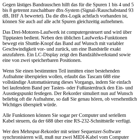
Gegen lästiges Bandrauschen hilft das für die Spuren 1 bis 4 und 5
bis 8 getrennt zuschaltbare dbx-System (Signal-/Rauschabstand 93
dB, IHF A bewertet). Da die dbx-Logik achtfach vorhanden ist,
können Sie auch auf alle acht Spuren gleichzeitig aufnehmen.
Das Drei-Motoren-Laufwerk ist computergesteuert und wird über
Tipptasten bedient. Neben den üblichen Laufwerks-Funktionen
bewegt ein Shuttle-Knopf das Band auf Wunsch mit variabler
Geschwindigkeit vor- und zurück, um eine Bandstelle exakt
anzufahren. Ein LC-Display zeigt den Bandzählwerkstand sowie
eine von zwei speicherbaren Positionen.
Wenn Sie einen bestimmten Teil inmitten einer bestehenden
Aufnahme überspielen wollen, erlaubt das Tascam 688 eine
vollständige Automatisierung dieses Vorgangs, indem Sie einfach
bei laufendem Band per Tasten- oder Fußtasterdruck den Ein- und
Ausstiegspunkt festlegen. Der Rekorder simuliert nun auf Wunsch
beliebig oft die Aufnahme, so daß Sie genau hören, ob versehentlich
Wichtiges überspielt würde.
Alle Funktionen können Sie sogar per Computer und seriellem
Kabel steuern, da der 688 über eine RS-232-Schnittstelle verfügt.
Wer den Mehrspur-Rekorder mit seiner Sequenzer-Software
synchronisieren will, muß nur zwei MIDI-Kabel vom Computer