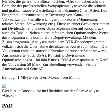
Für alle, die gern an die Börse möchten: »Gecko« beherrscht alle
Bereiche der professionellen Wertpapieranalyse sowie die schnelle
und grafisch saubere Darstellung aller bekannten Chart-Arten. Das
Programm unterstützt bei der Ermittlung von Kauf- und
Verkaufszeitpunkten alle wichtigen Indikatoren (Momentum,
relative Stärke, Schwankung etc.). Diese zeichnet Gecko zusammen
mit Dividendenrendite oder Umsatzspitzenreiter auf Knopfdruck
auch als Tabelle. Neben einer umfangreichen Optionsanalyse bietet
das Programm eine komfortable Depotverwaltung. Mit dem
Zusatzprogramm »Analyse« und einem BTX-Decoderprogramm
vollzieht sich die Übernahme der aktuellen Kurse automatisch. Die
Vollversion enthält historische Kursdaten deutscher Standardwerte,
Auslandswerte (auch USA), Rohstoffe, Devisen und
Optionsscheine (ca. 100 000 Kurse). TOS-Leser sparen beim Kauf
der Vollversion 50 Mark. Zur Bestellung verwenden Sie die
Antwortkarte auf Seite 67.
Benötigt: 1 MByte Speicher; Monochrom-Monitor
Bild 2. Alle Börsenkurse im Überblick mit der Chart-Analyse
»Gecko«
PAD