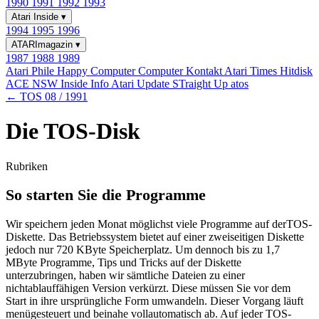
1990
1991
1992
1993
Atari Inside
▾
1994
1995
1996
ATARImagazin
▾
1987
1988
1989
Atari Phile
Happy Computer
Computer Kontakt
Atari Times
Hitdisk
ACE NSW Inside Info
Atari Update
STraight Up
atos
← TOS 08 / 1991
Die TOS-Disk
Rubriken
So starten Sie die Programme
Wir speichern jeden Monat möglichst viele Programme auf derTOS-
Diskette. Das Betriebssystem bietet auf einer zweiseitigen Diskette
jedoch nur 720 KByte Speicherplatz. Um dennoch bis zu 1,7
MByte Programme, Tips und Tricks auf der Diskette
unterzubringen, haben wir sämtliche Dateien zu einer
nichtablauffähigen Version verkürzt. Diese müssen Sie vor dem
Start in ihre ursprüngliche Form umwandeln. Dieser Vorgang läuft
menügesteuert und beinahe vollautomatisch ab. Auf jeder TOS-