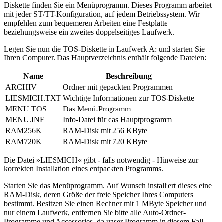
Diskette finden Sie ein Menüprogramm. Dieses Programm arbeitet
mit jeder ST/TT-Konfiguration, auf jedem Betriebssystem. Wir
empfehlen zum bequemeren Arbeiten eine Festplatte
beziehungsweise ein zweites doppelseitiges Laufwerk.
Legen Sie nun die TOS-Diskette in Laufwerk A: und starten Sie
Ihren Computer. Das Hauptverzeichnis enthält folgende Dateien:
Name
Beschreibung
ARCHIV
Ordner mit gepackten Programmen
LIESMICH.TXT
Wichtige Informationen zur TOS-Diskette
MENU.TOS
Das Menü-Programm
MENU.INF
Info-Datei für das Hauptprogramm
RAM256K
RAM-Disk mit 256 KByte
RAM720K
RAM-Disk mit 720 KByte
Die Datei »LIESMICH« gibt - falls notwendig - Hinweise zur
korrekten Installation eines entpackten Programms.
Starten Sie das Menüprogramm. Auf Wunsch installiert dieses eine
RAM-Disk, deren Größe der freie Speicher Ihres Computers
bestimmt. Besitzen Sie einen Rechner mit 1 MByte Speicher und
nur einem Laufwerk, entfernen Sie bitte alle Auto-Ordner-
Programme und Accessories, da unser Programm in diesem Fall